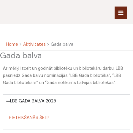
Skip
to
content
Home
Aktivitātes
Gada balva
Gada balva
Ar mērķi izcelt un godināt bibliotēku un bibliotekāru darbu, LBB
pasniedz Gada balvu nominācijās “LBB Gada bibliotēka”, “LBB
Gada bibliotekārs” un “Gada notikums Latvijas bibliotēkās”.
LBB GADA BALVA 2025
PIETEIKŠANĀS ŠEIT!