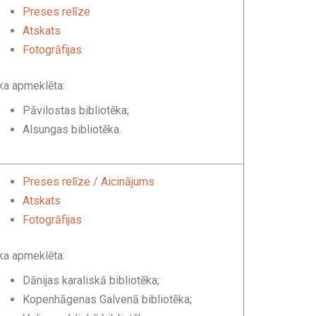
Preses relīze
Atskats
Fotogrāfijas
ka apmeklēta:
Pāvilostas bibliotēka;
Alsungas bibliotēka.
Preses relīze
/
Aicinājums
Atskats
Fotogrāfijas
ka apmeklēta:
Dānijas karaliskā bibliotēka;
Kopenhāgenas Galvenā bibliotēka;