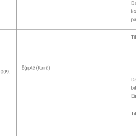
Da
ko
pa
Ti
Ēģiptē (Kairā)
2009.
Da
bi
Ei
Ti