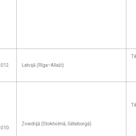
Ti
2012.
Latvijā (Rīga–Allaži)
Ti
Zviedrijā (Stokholmā, Gēteborgā)
2010.