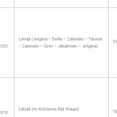
Latvijā (Jelgava – Svēte – Zaļenieki – Tērvete
Ti
2020.
– Zaļenieki – Ūziņi – Jēkabnieki – Jelgava)
Latvijā (no Krāslavas līdz Kraujai)
Ti
2019.