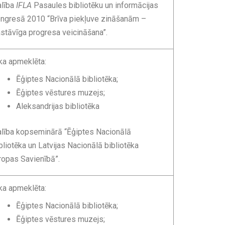
lība
IFLA
Pasaules bibliotēku un informācijas
ngresā 2010 “Brīva piekļuve zināšanām
–
stāvīga progresa veicināšana”.
ka apmeklēta:
Ēģiptes Nacionālā bibliotēka;
Ēģiptes vēstures muzejs;
Aleksandrijas bibliotēka
lība kopseminārā
“Ēģiptes Nacionālā
bliotēka un Latvijas Nacionālā bibliotēka
ropas Savienībā”.
ka apmeklēta:
Ēģiptes Nacionālā bibliotēka;
Ēģiptes vēstures muzejs;