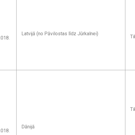
Latvijā (no Pāvilostas līdz Jūrkalnei)
Ti
2018.
Ti
Dānijā
2018.