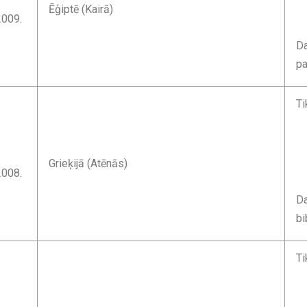
Ēģiptē (Kairā)
2009.
Da
pa
Ti
Grieķijā (Atēnās)
2008.
Da
bi
Ti