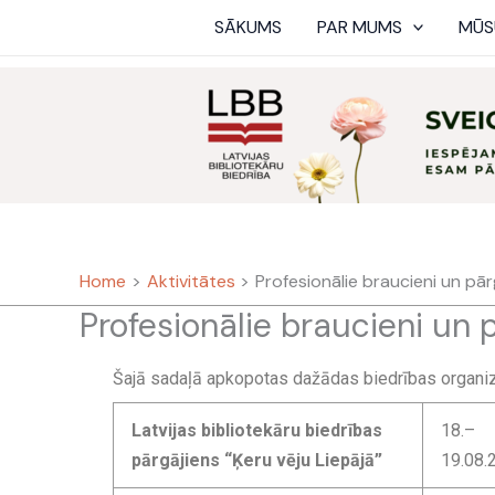
Skip
SĀKUMS
PAR MUMS
MŪS
to
content
Home
Aktivitātes
Profesionālie braucieni un pār
Profesionālie braucieni un 
Šajā sadaļā apkopotas dažādas biedrības organizēt
Latvijas bibliotekāru biedrības
18.–
pārgājiens “Ķeru vēju Liepājā”
19.08.