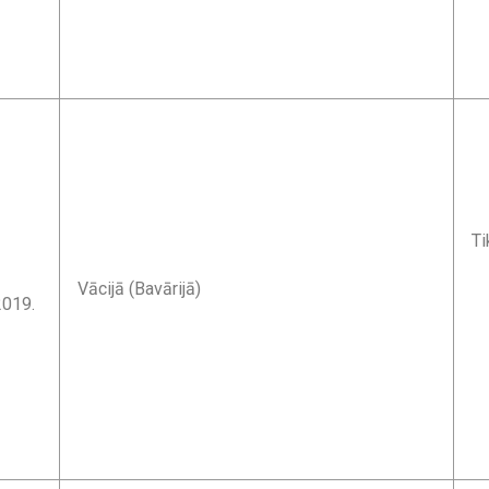
Ti
Vācijā (Bavārijā)
2019.