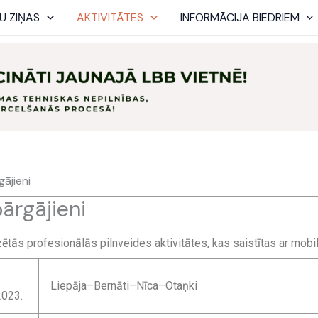
U ZIŅAS
AKTIVITĀTES
INFORMĀCIJA BIEDRIEM
gājieni
pārgājieni
ās profesionālās pilnveides aktivitātes, kas saistītas ar mobili
Liepāja–Bernāti–Nīca–Otaņki
2023.