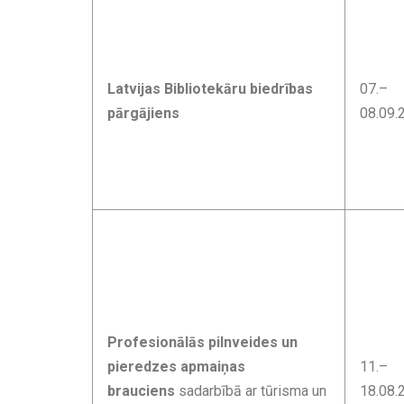
Latvijas Bibliotekāru biedrības
07.–
pārgājiens
08.09.
Profesionālās pilnveides un
pieredzes apmaiņas
11.–
brauciens
sadarbībā ar tūrisma un
18.08.