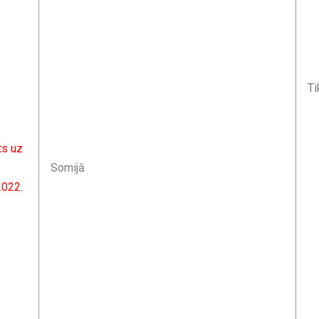
Ti
ts uz
Somijā
2022.