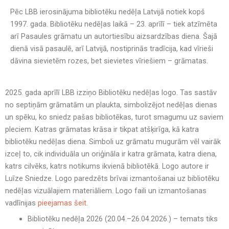
Pēc LBB ierosinājuma bibliotēku nedēļa Latvijā notiek kopš
1997. gada. Bibliotēku nedēļas laikā – 23. aprīlī – tiek atzīmēta
arī Pasaules grāmatu un autortiesību aizsardzības diena. Šajā
dienā visā pasaulē, arī Latvijā, nostiprinās tradīcija, kad vīrieši
dāvina sievietēm rozes, bet sievietes vīriešiem – grāmatas.
2025. gada aprīlī LBB izziņo Bibliotēku nedēļas logo. Tas sastāv
no septiņām grāmatām un plaukta, simbolizējot nedēļas dienas
un spēku, ko sniedz pašas bibliotēkas, turot smagumu uz saviem
pleciem. Katras grāmatas krāsa ir tikpat atšķirīga, kā katra
bibliotēku nedēļas diena. Simboli uz grāmatu mugurām vēl vairāk
izceļ to, cik individuāla un oriģināla ir katra grāmata, katra diena,
katrs cilvēks, katrs notikums ikvienā bibliotēkā. Logo autore ir
Luīze Sniedze. Logo paredzēts brīvai izmantošanai uz bibliotēku
nedēļas vizuālajiem materiāliem. Logo faili un izmantošanas
vadlīnijas
pieejamas šeit
.
Bibliotēku nedēļa 2026 (20.04.–26.04.2026.) – temats tiks