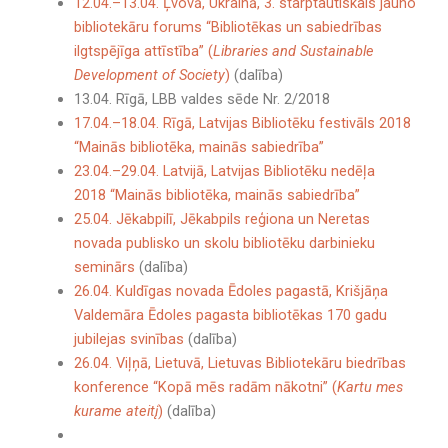
12.04.–13.04. Ļvovā, Ukrainā, 3. starptautiskais jauno
bibliotekāru forums “Bibliotēkas un sabiedrības
ilgtspējīga attīstība” (
Libraries and Sustainable
Development of Society
)
(dalība)
13.04. Rīgā, LBB valdes sēde Nr. 2/2018
17.04.–18.04. Rīgā, Latvijas Bibliotēku festivāls 2018
“Mainās bibliotēka, mainās sabiedrība”
23.04.–29.04. Latvijā, Latvijas Bibliotēku nedēļa
2018 “Mainās bibliotēka, mainās sabiedrība”
25.04. Jēkabpilī, Jēkabpils reģiona un Neretas
novada publisko un skolu bibliotēku darbinieku
seminārs
(dalība)
26.04. Kuldīgas novada Ēdoles pagastā, Krišjāņa
Valdemāra Ēdoles pagasta bibliotēkas 170 gadu
jubilejas svinības
(dalība)
26.04. Viļņā, Lietuvā, Lietuvas Bibliotekāru biedrības
konference “Kopā mēs radām nākotni” (
Kartu mes
kurame ateitį
)
(dalība)