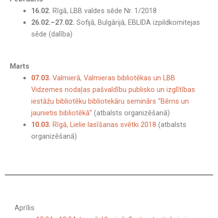
16.02.
Rīgā, LBB valdes sēde Nr. 1/2018
26.02.–27.02.
Sofijā, Bulgārijā, EBLIDA izpildkomitejas
sēde (dalība)
Marts
07.03.
Valmierā, Valmieras bibliotēkas un LBB
Vidzemes nodaļas pašvaldību publisko un izglītības
iestāžu bibliotēku bibliotekāru seminārs “Bērns un
jaunietis bibliotēkā”
(atbalsts organizēšanā)
10.03.
Rīgā, Lielie lasīšanas svētki 2018
(atbalsts
organizēšanā)
Aprīlis