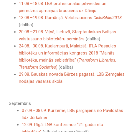
11.08.–18.08. LBB profesionālās pilnveides un
pieredzes apmaiņas brauciens uz Dāniju
13.08.–19.08. Rumānijā, Velobrauciens
CicloBiblio2018
(dalība)
20.08.–21.08. Viļņā, Lietuvā, Starptautiskais Baltijas
valstu jauno bibliotekāru seminārs
(dalība)
24.08.–30.08. Kualampurā, Malaizijā, IFLA Pasaules
bibliotēku un informācijas kongress 2018 “Mainās
bibliotēka, mainās sabiedrība” (
Transform Libraries,
Transform Societies
)
(dalība)
29.08. Bauskas novada Bērzes pagastā, LBB Zemgales
nodaļas vasaras skola
Septembris
07.09.–08.09. Kurzemē, LBB pārgājiens no Pāvilostas
līdz Jūrkalnei
12.09. Rīgā, LNB konference “21. gadsimta
bibliotēka”
(atbalsts organizēšanā)