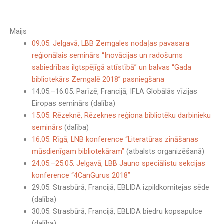
Maijs
09.05. Jelgavā, LBB Zemgales nodaļas pavasara
reģionālais seminārs “Inovācijas un radošums
sabiedrības ilgtspējīgā attīstībā” un balvas “Gada
bibliotekārs Zemgalē 2018” pasniegšana
14.05.–16.05. Parīzē, Francijā, IFLA Globālās vīzijas
Eiropas seminārs (dalība)
15.05. Rēzeknē, Rēzeknes reģiona bibliotēku darbinieku
seminārs
(dalība)
16.05. Rīgā, LNB konference “Literatūras zināšanas
mūsdienīgam bibliotekāram”
(atbalsts organizēšanā)
24.05.–25.05. Jelgavā, LBB Jauno speciālistu sekcijas
konference “4CanGurus 2018”
29.05. Strasbūrā, Francijā, EBLIDA izpildkomitejas sēde
(dalība)
30.05. Strasbūrā, Francijā, EBLIDA biedru kopsapulce
(dalība)