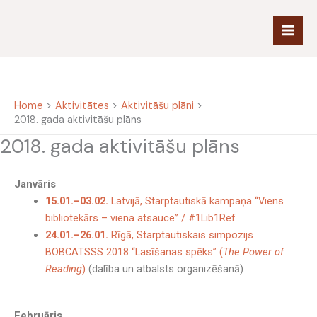
Skip
to
content
Home
Aktivitātes
Aktivitāšu plāni
2018. gada aktivitāšu plāns
2018. gada aktivitāšu plāns
Janvāris
15.01.–03.02.
Latvijā, Starptautiskā kampaņa “Viens
bibliotekārs – viena atsauce” / #1Lib1Ref
24.01.–26.01.
Rīgā, Starptautiskais simpozijs
BOBCATSSS 2018 “Lasīšanas spēks” (
The Power of
Reading
)
(dalība un atbalsts organizēšanā)
Februāris