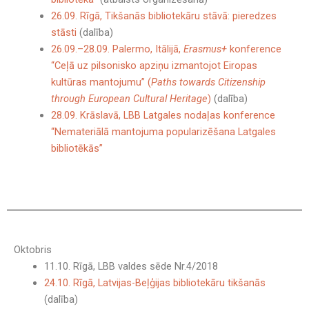
26.09. Rīgā, Tikšanās bibliotekāru stāvā: pieredzes
stāsti
(dalība)
26.09.–28.09. Palermo, Itālijā,
Erasmus+
konference
“Ceļā uz pilsonisko apziņu izmantojot Eiropas
kultūras mantojumu” (
Paths towards Citizenship
through European Cultural Heritage
)
(dalība)
28.09. Krāslavā, LBB Latgales nodaļas konference
“Nemateriālā mantojuma popularizēšana Latgales
bibliotēkās”
Oktobris
11.10. Rīgā, LBB valdes sēde Nr.4/2018
24.10. Rīgā, Latvijas-Beļģijas bibliotekāru tikšanās
(dalība)