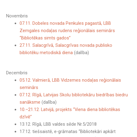
Novembris
07.11. Dobeles novada Penkules pagastā, LBB
Zemgales nodaļas rudens reģionālais seminārs
“Bibliotēkas simts gados”
27.11. Salacgrīvā, Salacgrīvas novada publisko
bibliotēku metodiskā diena
(dalība)
Decembris
05.12. Valmierā, LBB Vidzemes nodaļas reģionālais
seminārs
07.12. Rīgā, Latvijas Skolu bibliotekāru biedrības biedru
sanāksme
(dalība)
10.–21.12. Latvijā, projekts “Viena diena bibliotēkas
dzīvē”
13.12. Rīgā, LBB valdes sēde Nr.5/2018
17.12. tiešsaistē, e-grāmatas “Bibliotekāri apkārt