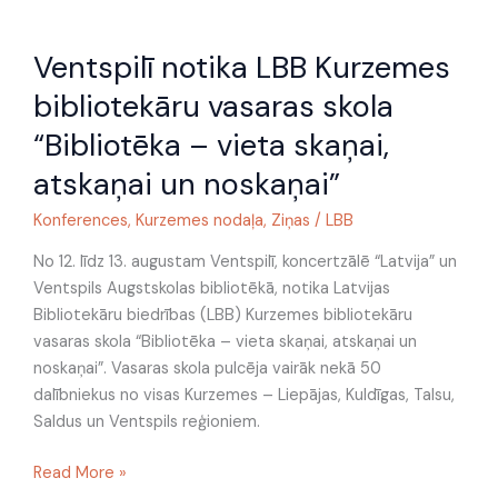
Ventspilī
Ventspilī notika LBB Kurzemes
notika
LBB
bibliotekāru vasaras skola
Kurzemes
“Bibliotēka – vieta skaņai,
bibliotekāru
vasaras
atskaņai un noskaņai”
skola
Konferences
,
Kurzemes nodaļa
,
Ziņas
/
LBB
“Bibliotēka
–
No 12. līdz 13. augustam Ventspilī, koncertzālē “Latvija” un
vieta
Ventspils Augstskolas bibliotēkā, notika Latvijas
skaņai,
Bibliotekāru biedrības (LBB) Kurzemes bibliotekāru
atskaņai
vasaras skola “Bibliotēka – vieta skaņai, atskaņai un
un
noskaņai”. Vasaras skola pulcēja vairāk nekā 50
noskaņai”
dalībniekus no visas Kurzemes – Liepājas, Kuldīgas, Talsu,
Saldus un Ventspils reģioniem.
Read More »