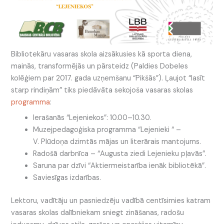
Bibliotekāru vasaras skola aizsākusies kā sporta diena,
mainās, transformējās un pārsteidz (Paldies Dobeles
kolēģiem par 2017. gada uzņemšanu “Pikšās”). Ļaujot “lasīt
starp rindiņām” tiks piedāvāta sekojoša vasaras skolas
programma
:
Ierašanās “Lejeniekos”: 10.00–10.30.
Muzejpedagoģiska programma “Lejenieki “ –
V. Plūdoņa dzimtās mājas un literārais mantojums.
Radošā darbnīca – “Augusta ziedi Lejenieku pļavās”.
Saruna par dzīvi “Aktiermeistarība ienāk bibliotēkā”.
Saviesīgas izdarības.
Lektoru, vadītāju un pasniedzēju vadībā centīsimies katram
vasaras skolas dalībniekam sniegt zināšanas, radošu