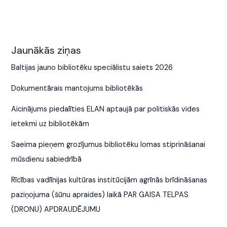
Jaunākās ziņas
Baltijas jauno bibliotēku speciālistu saiets 2026
Dokumentārais mantojums bibliotēkās
Aicinājums piedalīties ELAN aptaujā par politiskās vides
ietekmi uz bibliotēkām
Saeima pieņem grozījumus bibliotēku lomas stiprināšanai
mūsdienu sabiedrībā
Rīcības vadlīnijas kultūras institūcijām agrīnās brīdināšanas
paziņojuma (šūnu apraides) laikā PAR GAISA TELPAS
(DRONU) APDRAUDĒJUMU