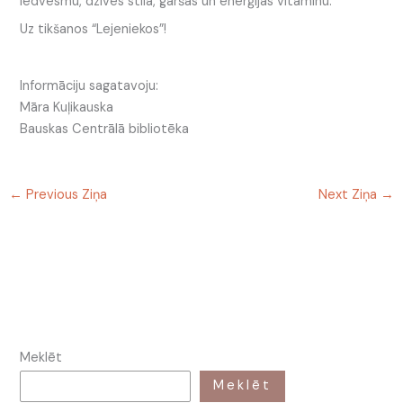
iedvesmu, dzīves stila, garšas un enerģijas vitamīnu.
Uz tikšanos “Lejeniekos”!
Informāciju sagatavoju:
Māra Kuļikauska
Bauskas Centrālā bibliotēka
←
Previous Ziņa
Next Ziņa
→
Meklēt
Meklēt