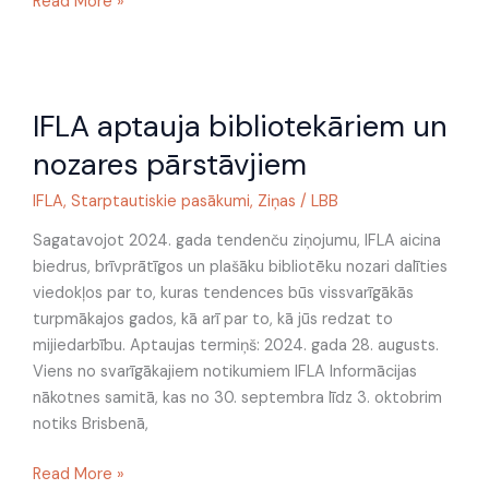
Read More »
IFLA
IFLA aptauja bibliotekāriem un
aptauja
bibliotekāriem
nozares pārstāvjiem
un
nozares
IFLA
,
Starptautiskie pasākumi
,
Ziņas
/
LBB
pārstāvjiem
Sagatavojot 2024. gada tendenču ziņojumu, IFLA aicina
biedrus, brīvprātīgos un plašāku bibliotēku nozari dalīties
viedokļos par to, kuras tendences būs vissvarīgākās
turpmākajos gados, kā arī par to, kā jūs redzat to
mijiedarbību. Aptaujas termiņš: 2024. gada 28. augusts.
Viens no svarīgākajiem notikumiem IFLA Informācijas
nākotnes samitā, kas no 30. septembra līdz 3. oktobrim
notiks Brisbenā,
Read More »