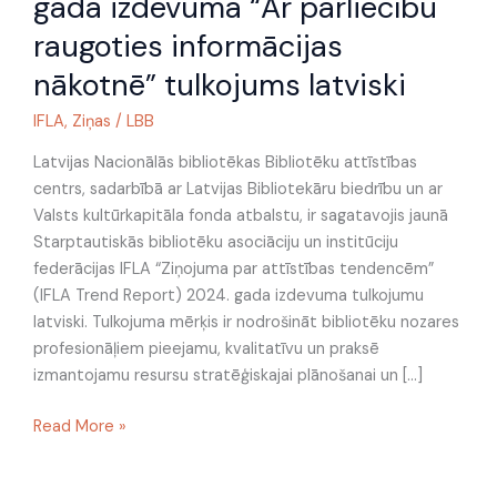
gada izdevuma “Ar pārliecību
attīstības
tendencēm
raugoties informācijas
2024.
nākotnē” tulkojums latviski
gada
izdevuma
IFLA
,
Ziņas
/
LBB
“Ar
Latvijas Nacionālās bibliotēkas Bibliotēku attīstības
pārliecību
centrs, sadarbībā ar Latvijas Bibliotekāru biedrību un ar
raugoties
Valsts kultūrkapitāla fonda atbalstu, ir sagatavojis jaunā
informācijas
Starptautiskās bibliotēku asociāciju un institūciju
nākotnē”
federācijas IFLA “Ziņojuma par attīstības tendencēm”
tulkojums
(IFLA Trend Report) 2024. gada izdevuma tulkojumu
latviski
latviski. Tulkojuma mērķis ir nodrošināt bibliotēku nozares
profesionāļiem pieejamu, kvalitatīvu un praksē
izmantojamu resursu stratēģiskajai plānošanai un […]
Read More »