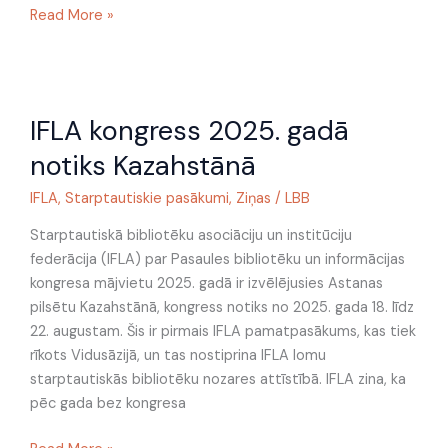
Read More »
IFLA
IFLA kongress 2025. gadā
kongress
2025.
notiks Kazahstānā
gadā
notiks
IFLA
,
Starptautiskie pasākumi
,
Ziņas
/
LBB
Kazahstānā
Starptautiskā bibliotēku asociāciju un institūciju
federācija (IFLA) par Pasaules bibliotēku un informācijas
kongresa mājvietu 2025. gadā ir izvēlējusies Astanas
pilsētu Kazahstānā, kongress notiks no 2025. gada 18. līdz
22. augustam. Šis ir pirmais IFLA pamatpasākums, kas tiek
rīkots Vidusāzijā, un tas nostiprina IFLA lomu
starptautiskās bibliotēku nozares attīstībā. IFLA zina, ka
pēc gada bez kongresa