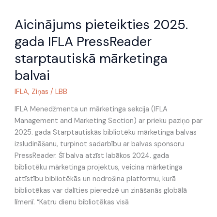
Aicinājums
Aicinājums pieteikties 2025.
pieteikties
2025.
gada IFLA PressReader
gada
starptautiskā mārketinga
IFLA
PressReader
balvai
starptautiskā
IFLA
,
Ziņas
/
LBB
mārketinga
balvai
IFLA Menedžmenta un mārketinga sekcija (IFLA
Management and Marketing Section) ar prieku paziņo par
2025. gada Starptautiskās bibliotēku mārketinga balvas
izsludināšanu, turpinot sadarbību ar balvas sponsoru
PressReader. Šī balva atzīst labākos 2024. gada
bibliotēku mārketinga projektus, veicina mārketinga
attīstību bibliotēkās un nodrošina platformu, kurā
bibliotēkas var dalīties pieredzē un zināšanās globālā
līmenī. “Katru dienu bibliotēkas visā