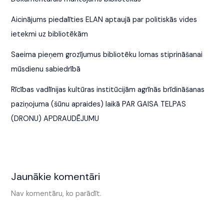
Aicinājums piedalīties ELAN aptaujā par politiskās vides
ietekmi uz bibliotēkām
Saeima pieņem grozījumus bibliotēku lomas stiprināšanai
mūsdienu sabiedrībā
Rīcības vadlīnijas kultūras institūcijām agrīnās brīdināšanas
paziņojuma (šūnu apraides) laikā PAR GAISA TELPAS
(DRONU) APDRAUDĒJUMU
Jaunākie komentāri
Nav komentāru, ko parādīt.