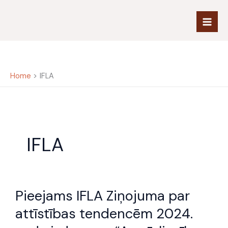
Skip
to
content
Home
IFLA
IFLA
Pieejams
Pieejams IFLA Ziņojuma par
IFLA
Ziņojuma
attīstības tendencēm 2024.
par