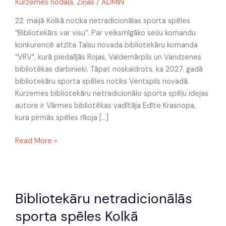
Kurzemes nodaļa
,
Ziņas
/
ADMIN
22. maijā Kolkā notika netradicionālas sporta spēles
“Bibliotekārs var visu”. Par veiksmīgāko sešu komandu
konkurencē atzīta Talsu novada bibliotekāru komanda
“VRV”, kurā piedalījās Rojas, Valdemārpils un Vandzenes
bibliotēkas darbinieki. Tāpat noskaidrots, ka 2027. gadā
bibliotekāru sporta spēles notiks Ventspils novadā.
Kurzemes bibliotekāru netradicionālo sporta spēļu idejas
autore ir Vārmes bibliotēkas vadītāja Edīte Krasnopa,
kura pirmās spēles rīkoja […]
Read More »
Bibliotekāru
Bibliotekāru netradicionālās
netradicionālās
sporta
sporta spēles Kolkā
spēles