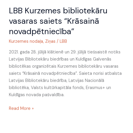
LBB
LBB Kurzemes bibliotekāru
Kurzemes
bibliotekāru
vasaras saiets “Krāsainā
vasaras
novadpētniecība”
saiets
“Krāsainā
Kurzemes nodaļa
,
Ziņas
/
LBB
novadpētniecība”
2021. gada 28. jūlijā klātienē un 29. jūlijā tiešsaistē notiks
Latvijas Bibliotekāru biedrības un Kuldīgas Galvenās
bibliotēkas organizētais Kurzemes bibliotekāru vasaras
saiets “Krāsainā novadpētniecība”. Saieta norisi atbalsta
Latvijas Bibliotekāru biedrība, Latvijas Nacionālā
bibliotēka, Valsts kultūrkapitāla fonds, Erasmus+ un
Kuldīgas novada pašvaldība.
Read More »