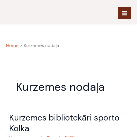
Skip
to
content
Home
Kurzemes nodaļa
Kurzemes nodaļa
Kurzemes
Kurzemes bibliotekāri sporto
bibliotekāri
sporto
Kolkā
Kolkā