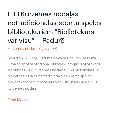
LBB
LBB Kurzemes nodaļas
Kurzemes
nodaļas
netradicionālas sporta spēles
netradicionālas
bibliotekāriem “Bibliotekārs
sporta
spēles
var visu” – Padurē
bibliotekāriem
Kurzemes nodaļa
,
Ziņas
/
LBB
“Bibliotekārs
var
Sestdien, 3. jūnijā, Kuldīgas novada Padures pagasta
visu”
Ķimales sporta stadionā pulcējās Latvijas Bibliotekāru
–
biedrības (LBB) Kurzemes nodaļas (KN) bibliotekāri, lai
Padurē
piedalītos otrajās netradicionālajās sporta spēlēs
bibliotekāriem “Bibliotekārs var visu”, kuras rīkoja LBB
Kurzemes nodaļa.
Read More »