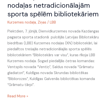
LBB
nodaļas netradicionālajām
Kurzemes
sporta spēlēm bibliotekāriem
nodaļas
netradicionālajām
Kurzemes nodaļa
,
Ziņas
/
LBB
sporta
spēlēm
Piektdien, 7. jūnijā, Dienvidkurzemes novada Kazdangas
bibliotekāriem
pagasta sporta stadionā pulcējās Latvijas Bibliotekāru
biedrības (LBB) Kurzemes nodaļas (KN) bibliotekāri, lai
piedalītos trešajās netradicionālajās sporta spēlēs
bibliotekāriem “Bibliotekārs var visu”, kuras rīkoja LBB
Kurzemes nodaļa. Šogad piedalījās četras komandas:
Ventspils novada “Ventiņ”, Saldus novada “Grāmatu
gladiatori”, Kuldīgas novada Skrundas bibliotēkas
“Bibliorozes”, Kuldīgas Galvenās bibliotēkas komanda
“Grāmatu tārpi”.
Read More »