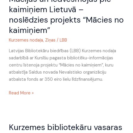
iedvesmojās
kaimiņiem Lietuvā –
pie
noslēdzies projekts “Mācies no
kaimiņiem
Lietuvā
kaimiņiem”
–
Kurzemes nodaļa
,
Ziņas
/
LBB
noslēdzies
projekts
Latvijas Bibliotekāru biedrības (LBB) Kurzemes nodaļa
“Mācies
sadarbībā ar Kursīšu pagasta bibliotēku-informācijas
no
centru īstenoja projektu “Mācies no kaimiņiem”, kuru
kaimiņiem”
atbalstīja Saldus novada Nevalstisko organizāciju
atbalsta fonds ar 350 eiro lielu līdzfinansējumu.
Read More »
Kurzemes
Kurzemes bibliotekāru vasaras
bibliotekāru
vasaras