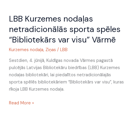
LBB
LBB Kurzemes nodaļas
Kurzemes
nodaļas
netradicionālās sporta spēles
netradicionālās
“Bibliotekārs var visu” Vārmē
sporta
spēles
Kurzemes nodaļa
,
Ziņas
/
LBB
“Bibliotekārs
var
Sestdien, 4. jūnijā, Kuldīgas novada Vārmes pagastā
visu”
pulcējās Latvijas Bibliotekāru biedrības (LBB) Kurzemes
Vārmē
nodaļas bibliotekāri, lai piedalītos netradicionālajās
sporta spēlēs bibliotekāriem “Bibliotekārs var visu”, kuras
rīkoja LBB Kurzemes nodaļa.
Read More »
LBB