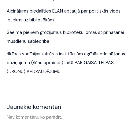
Aicinājums piedalīties ELAN aptaujā par politiskās vides
ietekmi uz bibliotēkām
Saeima pieņem grozījumus bibliotēku lomas stiprināšanai
mūsdienu sabiedrībā
Rīcības vadlīnijas kultūras institūcijām agrīnās brīdināšanas
paziņojuma (šūnu apraides) laikā PAR GAISA TELPAS
(DRONU) APDRAUDĒJUMU
Jaunākie komentāri
Nav komentāru, ko parādīt.