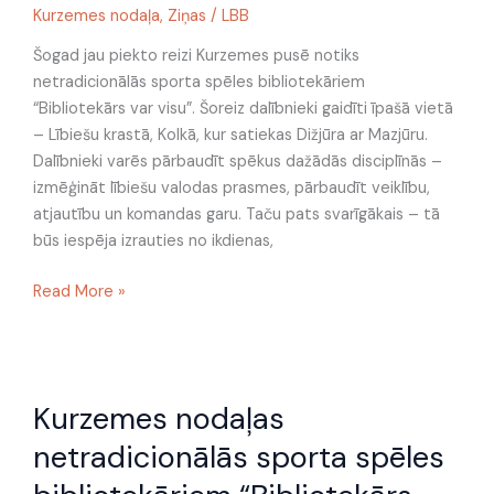
Kolkā
Kurzemes nodaļa
,
Ziņas
/
LBB
Šogad jau piekto reizi Kurzemes pusē notiks
netradicionālās sporta spēles bibliotekāriem
“Bibliotekārs var visu”. Šoreiz dalībnieki gaidīti īpašā vietā
– Lībiešu krastā, Kolkā, kur satiekas Dižjūra ar Mazjūru.
Dalībnieki varēs pārbaudīt spēkus dažādās disciplīnās –
izmēģināt lībiešu valodas prasmes, pārbaudīt veiklību,
atjautību un komandas garu. Taču pats svarīgākais – tā
būs iespēja izrauties no ikdienas,
Read More »
Kurzemes
Kurzemes nodaļas
nodaļas
netradicionālās
netradicionālās sporta spēles
sporta
spēles