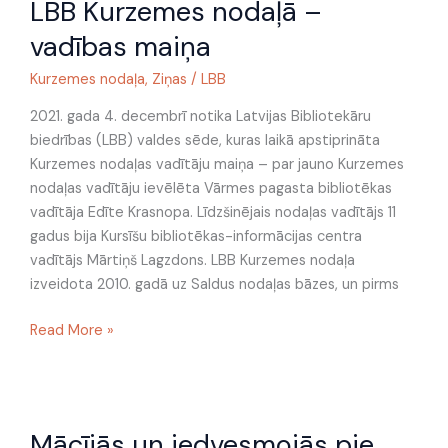
LBB Kurzemes nodaļā –
Kurzemes
nodaļā
vadības maiņa
–
vadības
Kurzemes nodaļa
,
Ziņas
/
LBB
maiņa
2021. gada 4. decembrī notika Latvijas Bibliotekāru
biedrības (LBB) valdes sēde, kuras laikā apstiprināta
Kurzemes nodaļas vadītāju maiņa – par jauno Kurzemes
nodaļas vadītāju ievēlēta Vārmes pagasta bibliotēkas
vadītāja Edīte Krasnopa. Līdzšinējais nodaļas vadītājs 11
gadus bija Kursīšu bibliotēkas-informācijas centra
vadītājs Mārtiņš Lagzdons. LBB Kurzemes nodaļa
izveidota 2010. gadā uz Saldus nodaļas bāzes, un pirms
Read More »
Mācījās
Mācījās un iedvesmojās pie
un