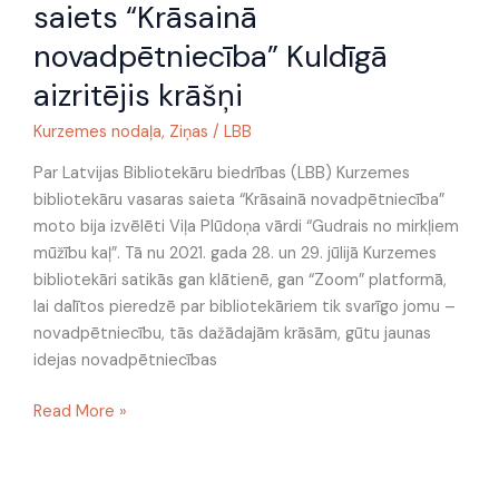
saiets “Krāsainā
saiets
novadpētniecība” Kuldīgā
“Krāsainā
novadpētniecība”
aizritējis krāšņi
Kuldīgā
Kurzemes nodaļa
,
Ziņas
/
LBB
aizritējis
krāšņi
Par Latvijas Bibliotekāru biedrības (LBB) Kurzemes
bibliotekāru vasaras saieta “Krāsainā novadpētniecība”
moto bija izvēlēti Viļa Plūdoņa vārdi “Gudrais no mirkļiem
mūžību kaļ”. Tā nu 2021. gada 28. un 29. jūlijā Kurzemes
bibliotekāri satikās gan klātienē, gan “Zoom” platformā,
lai dalītos pieredzē par bibliotekāriem tik svarīgo jomu –
novadpētniecību, tās dažādajām krāsām, gūtu jaunas
idejas novadpētniecības
Read More »