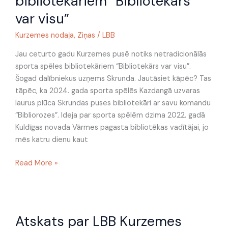
bibliotekāriem “Bibliotekārs
bibliotekāriem
var visu”
“Bibliotekārs
Kurzemes nodaļa
,
Ziņas
/
LBB
var
visu”
Jau ceturto gadu Kurzemes pusē notiks netradicionālās
sporta spēles bibliotekāriem “Bibliotekārs var visu”.
Šogad dalībniekus uzņems Skrunda. Jautāsiet kāpēc? Tas
tāpēc, ka 2024. gada sporta spēlēs Kazdangā uzvaras
laurus plūca Skrundas puses bibliotekāri ar savu komandu
“Bibliorozes”. Ideja par sporta spēlēm dzima 2022. gadā
Kuldīgas novada Vārmes pagasta bibliotēkas vadītājai, jo
mēs katru dienu kaut
Read More »
Atskats
Atskats par LBB Kurzemes
par