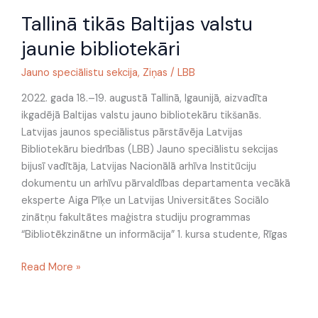
Tallinā
Tallinā tikās Baltijas valstu
tikās
Baltijas
jaunie bibliotekāri
valstu
jaunie
Jauno speciālistu sekcija
,
Ziņas
/
LBB
bibliotekāri
2022. gada 18.–19. augustā Tallinā, Igaunijā, aizvadīta
ikgadējā Baltijas valstu jauno bibliotekāru tikšanās.
Latvijas jaunos speciālistus pārstāvēja Latvijas
Bibliotekāru biedrības (LBB) Jauno speciālistu sekcijas
bijusī vadītāja, Latvijas Nacionālā arhīva Institūciju
dokumentu un arhīvu pārvaldības departamenta vecākā
eksperte Aiga Pīķe un Latvijas Universitātes Sociālo
zinātņu fakultātes maģistra studiju programmas
“Bibliotēkzinātne un informācija” 1. kursa studente, Rīgas
Read More »