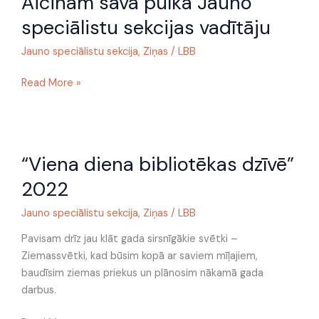
Aicinām savā pulkā Jauno
pulkā
speciālistu sekcijas vadītāju
Jauno
speciālistu
Jauno speciālistu sekcija
,
Ziņas
/
LBB
sekcijas
Read More »
vadītāju
“Viena
“Viena diena bibliotēkas dzīvē”
diena
bibliotēkas
2022
dzīvē”
2022
Jauno speciālistu sekcija
,
Ziņas
/
LBB
Pavisam drīz jau klāt gada sirsnīgākie svētki –
Ziemassvētki, kad būsim kopā ar saviem mīļajiem,
baudīsim ziemas priekus un plānosim nākamā gada
darbus.