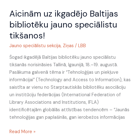
Aicinām
Aicinām uz ikgadējo Baltijas
uz
ikgadējo
bibliotēku jauno speciālistu
Baltijas
tikšanos!
bibliotēku
jauno
Jauno speciālistu sekcija
,
Ziņas
/
LBB
speciālistu
tikšanos!
Šogad ikgadējā Baltijas bibliotēku jauno speciālistu
tikšanās norisināsies Tallinā, Igaunijā, 18.–19. augustā.
Pasākuma galvenā tēma ir “Tehnoloģijas un piekļuve
informācijai” (Technology and Access to Information), kas
saistīta ar vienu no Starptautiskās bibliotēku asociāciju
un institūciju federācijas (International Federation of
Library Associations and Institutions, IFLA)
identificētajām globālās attīstības tendencēm – “Jaunās
tehnoloģijas gan paplašinās, gan ierobežos informācijas
Read More »