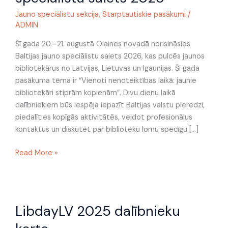
speciālistu
saiets
Jauno speciālistu sekcija
,
Starptautiskie pasākumi
/
ADMIN
2026
Šī gada 20.–21. augustā Olaines novadā norisināsies
Baltijas jauno speciālistu saiets 2026, kas pulcēs jaunos
bibliotekārus no Latvijas, Lietuvas un Igaunijas. Šī gada
pasākuma tēma ir “Vienoti nenoteiktības laikā: jaunie
bibliotekāri stiprām kopienām”. Divu dienu laikā
dalībniekiem būs iespēja iepazīt Baltijas valstu pieredzi,
piedalīties kopīgās aktivitātēs, veidot profesionālus
kontaktus un diskutēt par bibliotēku lomu spēcīgu […]
Read More »
LibdayLV
LibdayLV 2025 dalībnieku
2025
dalībnieku