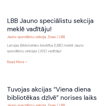
LBB
LBB Jauno speciālistu sekcija
Jauno
speciālistu
meklē vadītāju!
sekcija
meklē
Jauno speciālistu sekcija
,
Ziņas
/
LBB
vadītāju!
Latvijas Bibliotekāru biedrība (LBB) meklē Jauno
speciālistu sekcijas (JSS) vadītāju!
Read More »
Tuvojas
Tuvojas akcijas “Viena diena
akcijas
“Viena
bibliotēkas dzīvē” norises laiks
diena
bibliotēkas
Jauno speciālistu sekcija
,
Ziņas
/
LBB