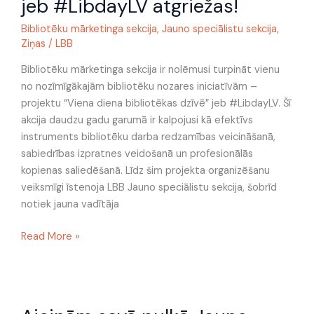
jeb #LibdayLV atgriežas!
dzīvē
jeb
Bibliotēku mārketinga sekcija
,
Jauno speciālistu sekcija
,
Ziņas
/
LBB
#LibdayLV
atgriežas!
Bibliotēku mārketinga sekcija ir nolēmusi turpināt vienu
no nozīmīgākajām bibliotēku nozares iniciatīvām –
projektu “Viena diena bibliotēkas dzīvē” jeb #LibdayLV. Šī
akcija daudzu gadu garumā ir kalpojusi kā efektīvs
instruments bibliotēku darba redzamības veicināšanā,
sabiedrības izpratnes veidošanā un profesionālās
kopienas saliedēšanā. Līdz šim projekta organizēšanu
veiksmīgi īstenoja LBB Jauno speciālistu sekcija, šobrīd
notiek jauna vadītāja
Read More »
Aicinām
savā