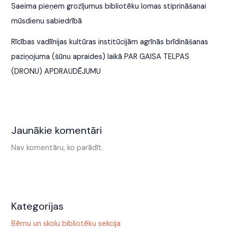
Saeima pieņem grozījumus bibliotēku lomas stiprināšanai
mūsdienu sabiedrībā
Rīcības vadlīnijas kultūras institūcijām agrīnās brīdināšanas
paziņojuma (šūnu apraides) laikā PAR GAISA TELPAS
(DRONU) APDRAUDĒJUMU
Jaunākie komentāri
Nav komentāru, ko parādīt.
Kategorijas
Bērnu un skolu bibliotēku sekcija