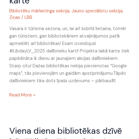
karte
karte
Bibliotēku mārketinga sekcija
,
Jauno speciālistu sekcija
,
Ziņas
/
LBB
Vasara ir tūrisma sezona, un, lai arī šobrīd lietaina, tomēr
gan tūristiem, gan bibliotekāriem atvaļinājumos patīk
apmeklēt arī bibliotēkas! Esam izveidojuši
#LibdayLV_2025 dalībnieku karti! Projekta laikā karte tiek
papildināta ik dienu ar jaunajiem akcijas dalībniekiem.
Starp citu! Dažas bibliotēkas nebija pievienotas “Google
maps”, tās pievienojām un gaidām apstiprinājumu.Tāpēc
dalībniekiem tika dots īpašs uzdevums – pārbaudīt
Read More »
Viena
Viena diena bibliotēkas dzīvē
diena
bibliotēkas