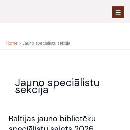
Skip
to
content
Home
Jauno speciālistu sekcija
Jauno speciālistu
sekcija
Baltijas
Baltijas jauno bibliotēku
jauno
bibliotēku
speciālistu saiets 2026