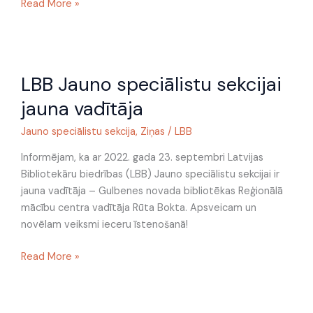
Read More »
LBB
LBB Jauno speciālistu sekcijai
Jauno
speciālistu
jauna vadītāja
sekcijai
jauna
Jauno speciālistu sekcija
,
Ziņas
/
LBB
vadītāja
Informējam, ka ar 2022. gada 23. septembri Latvijas
Bibliotekāru biedrības (LBB) Jauno speciālistu sekcijai ir
jauna vadītāja – Gulbenes novada bibliotēkas Reģionālā
mācību centra vadītāja Rūta Bokta. Apsveicam un
novēlam veiksmi ieceru īstenošanā!
Read More »