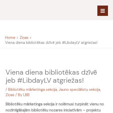
Skip
to
content
Home
Ziņas
Viena diena bibliotēkas dzīvē jeb #LibdayLV atgriežas!
Viena diena bibliotēkas dzīvē
jeb #LibdayLV atgriežas!
/
Bibliotēku mārketinga sekcija
,
Jauno speciālistu sekcija
,
Ziņas
/ By
LBB
Bibliotēku mārketinga sekcija ir nolēmusi turpināt vienu no
nozīmīgākajām bibliotēku nozares iniciatīvām – projektu