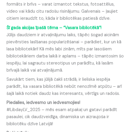
formāts ir brīvs – varat izmantot tekstus, fotoattēlus,
video vai kādu citu radošu risinājumu. Galvenais – ļaujiet
citiem ieraudzīt to, kāda ir bibliotēkas patiesā dzīve.
Šī gada akcijas īpašā tēma – “Vasara bibliotēkā”!
Jūlijs daudziem ir atvaļinājumu laiks, tāpēc šogad aicinām
pievērsties lasīšanas popularizēšanai – parādiet, kur un kā
lasa bibliotekāri! Kā mēs labi zinām, mīts par lasošiem
bibliotekāriem darba laikā ir aplams – tāpēc izmantosim šo
iespēju, lai sagrautu stereotipus un parādītu, kā lasām
brīvajā laikā vai atvaļinājumā.
Savukārt tiem, kas jūlijā čakli strādā, ir lieliska iespēja
parādīt, ka vasara bibliotēkā nebūt nenozīmē atpūtu – arī
šajā laikā notiek daudz kas interesants, vērtīgs un radošs.
Piedalies, iedvesmo un iedvesmojies!
#LibdayLV_2025 – mēs esam atpakaļ un gatavi parādīt
pasaulei, cik daudzveidīga, dinamiska un aizraujoša ir
bibliotēku dzīve Latvijā!