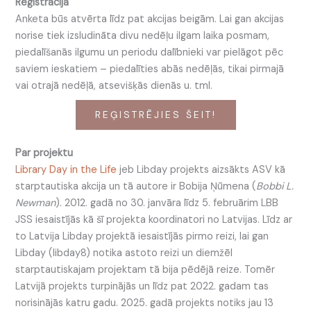
Reģistrācija
Anketa būs atvērta līdz pat akcijas beigām. Lai gan akcijas
norise tiek izsludināta divu nedēļu ilgam laika posmam,
piedalīšanās ilgumu un periodu dalībnieki var pielāgot pēc
saviem ieskatiem – piedalīties abās nedēļās, tikai pirmajā
vai otrajā nedēļā, atsevišķās dienās u. tml.
REĢISTRĒJIES ŠEIT!
Par projektu
Library Day in the Life
jeb Libday projekts aizsākts ASV kā
starptautiska akcija un tā autore ir Bobija Ņūmena (
Bobbi L.
Newman
). 2012. gadā no 30. janvāra līdz 5. februārim LBB
JSS iesaistījās kā šī projekta koordinatori no Latvijas. Līdz ar
to Latvija Libday projektā iesaistījās pirmo reizi, lai gan
Libday (libday8) notika astoto reizi un diemžēl
starptautiskajam projektam tā bija pēdējā reize. Tomēr
Latvijā projekts turpinājās un līdz pat 2022. gadam tas
norisinājās katru gadu. 2025. gadā projekts notiks jau 13