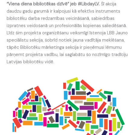
“Viena diena bibliotēkas dzīvē” jeb #LibdayLV.
Šī akcija
daudzu gadu garumā ir kalpojusi kā efektīvs instruments
bibliotēku darba redzamības veicināšanā, sabiedrības
izpratnes veidošanā un profesionālās kopienas saliedēšanā.
Līdz šim projekta organizēšanu veiksmīgi īstenoja LBB Jauno
speciālistu sekcija, šobrīd notiek jauna vadītāja meklēšana,
tāpēc Bibliotēku mārketinga sekcija ir pieņēmusi lēmumu
pārņemt projekta vadību, lai saglabātu šo nozīmīgo tradīciju
Latvijas bibliotēku vidē.