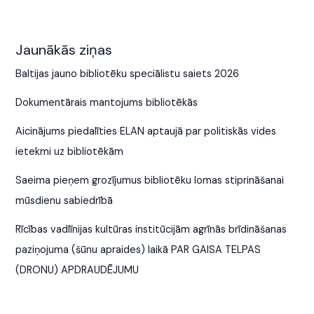
Jaunākās ziņas
Baltijas jauno bibliotēku speciālistu saiets 2026
Dokumentārais mantojums bibliotēkās
Aicinājums piedalīties ELAN aptaujā par politiskās vides
ietekmi uz bibliotēkām
Saeima pieņem grozījumus bibliotēku lomas stiprināšanai
mūsdienu sabiedrībā
Rīcības vadlīnijas kultūras institūcijām agrīnās brīdināšanas
paziņojuma (šūnu apraides) laikā PAR GAISA TELPAS
(DRONU) APDRAUDĒJUMU