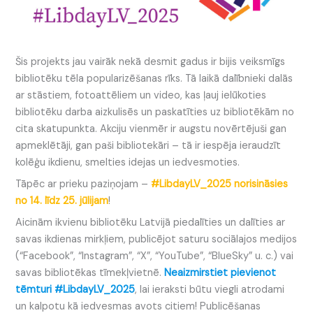
Šis projekts jau vairāk nekā desmit gadus ir bijis veiksmīgs
bibliotēku tēla popularizēšanas rīks. Tā laikā dalībnieki dalās
ar stāstiem, fotoattēliem un video, kas ļauj ielūkoties
bibliotēku darba aizkulisēs un paskatīties uz bibliotēkām no
cita skatupunkta. Akciju vienmēr ir augstu novērtējuši gan
apmeklētāji, gan paši bibliotekāri – tā ir iespēja ieraudzīt
kolēģu ikdienu, smelties idejas un iedvesmoties.
Tāpēc ar prieku paziņojam –
#LibdayLV_2025 norisināsies
no 14. līdz 25. jūlijam
!
Aicinām ikvienu bibliotēku Latvijā piedalīties un dalīties ar
savas ikdienas mirkļiem, publicējot saturu sociālajos medijos
(“Facebook”, “Instagram”, “X”, “YouTube”, “BlueSky” u. c.) vai
savas bibliotēkas tīmekļvietnē.
Neaizmirstiet pievienot
tēmturi #LibdayLV_2025
, lai ieraksti būtu viegli atrodami
un kalpotu kā iedvesmas avots citiem! Publicēšanas