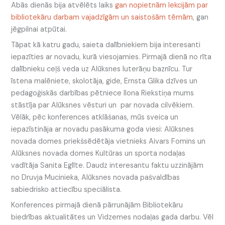
Abās dienās bija atvēlēts laiks
gan nopietnām lekcijām par
bibliotekāru darbam vajadzīgām un saistošām tēmām
, gan
jēgpilnai atpūtai.
Tāpat kā katru gadu, saieta dalībniekiem bija interesanti
iepazīties ar novadu, kurā viesojamies. Pirmajā dienā no rīta
dalībnieku ceļš veda uz Alūksnes luterāņu baznīcu. Tur
īstena malēniete, skolotāja, gide, Ernsta Glika dzīves un
pedagoģiskās darbības pētniece Ilona Riekstiņa mums
stāstīja par Alūksnes vēsturi un par novada cilvēkiem.
Vēlāk, pēc konferences atklāšanas, mūs sveica un
iepazīstināja ar novadu pasākuma goda viesi: Alūksnes
novada domes priekšsēdētāja vietnieks Aivars Fomins un
Alūksnes novada domes Kultūras un sporta nodaļas
vadītāja Sanita Eglīte. Daudz interesantu faktu uzzinājām
no Druvja Mucinieka, Alūksnes novada pašvaldības
sabiedrisko attiecību speciālista.
Konferences pirmajā dienā pārrunājām Bibliotekāru
biedrības aktualitātes un Vidzemes nodaļas gada darbu. Vēl