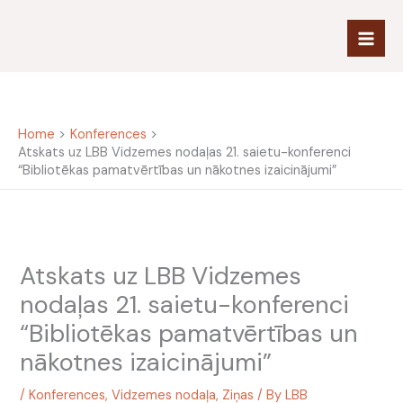
Skip
to
content
Home
Konferences
Atskats uz LBB Vidzemes nodaļas 21. saietu-konferenci
“Bibliotēkas pamatvērtības un nākotnes izaicinājumi”
Atskats uz LBB Vidzemes
nodaļas 21. saietu-konferenci
“Bibliotēkas pamatvērtības un
nākotnes izaicinājumi”
/
Konferences
,
Vidzemes nodaļa
,
Ziņas
/ By
LBB