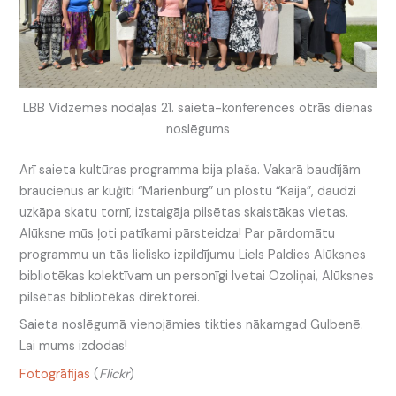
LBB Vidzemes nodaļas 21. saieta-konferences otrās dienas
noslēgums
Arī saieta kultūras programma bija plaša. Vakarā baudījām
braucienus ar kuģīti “Marienburg” un plostu “Kaija”, daudzi
uzkāpa skatu tornī, izstaigāja pilsētas skaistākas vietas.
Alūksne mūs ļoti patīkami pārsteidza! Par pārdomātu
programmu un tās lielisko izpildījumu Liels Paldies Alūksnes
bibliotēkas kolektīvam un personīgi Ivetai Ozoliņai, Alūksnes
pilsētas bibliotēkas direktorei.
Saieta noslēgumā vienojāmies tikties nākamgad Gulbenē.
Lai mums izdodas!
Fotogrāfijas
(
Flickr
)