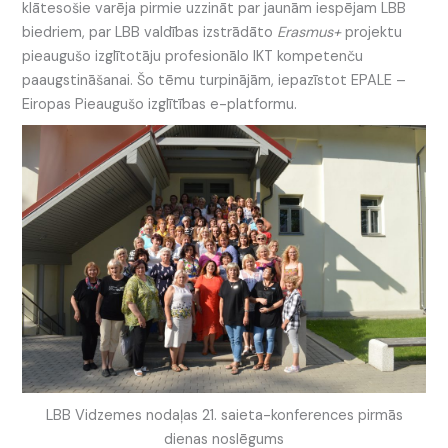
klātesošie varēja pirmie uzzināt par jaunām iespējam LBB
biedriem, par LBB valdības izstrādāto
Erasmus+
projektu
pieaugušo izglītotāju profesionālo IKT kompetenču
paaugstināšanai. Šo tēmu turpinājām, iepazīstot EPALE –
Eiropas Pieaugušo izglītības e-platformu.
LBB Vidzemes nodaļas 21. saieta-konferences pirmās
dienas noslēgums