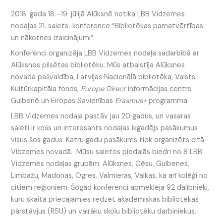
2018. gada 18.–19. jūlijā Alūksnē notika LBB Vidzemes
nodaļas 21. saiets-konference “Bibliotēkas pamatvērtības
un nākotnes izaicinājumi”.
Konferenci organizēja LBB Vidzemes nodaļa sadarbībā ar
Alūksnes pilsētas bibliotēku. Mūs atbalstīja Alūksnes
novada pašvaldība, Latvijas Nacionālā bibliotēka, Valsts
Kultūrkapitāla fonds,
Europe Direct
informācijas centrs
Gulbenē un Eiropas Savienības
Erasmus+
programma.
LBB Vidzemes nodaļa pastāv jau 20 gadus, un vasaras
saieti ir košs un interesants nodaļas ikgadējs pasākumus
visus šos gadus. Katru gadu pasākums tiek organizēts citā
Vidzemes novadā. Mūsu saietos piedalās biedri no 8 LBB
Vidzemes nodaļas grupām: Alūksnes, Cēsu, Gulbenes,
Limbažu, Madonas, Ogres, Valmieras, Valkas, ka arī kolēģi no
citiem reģioniem. Šogad konferenci apmeklēja 92 dalībnieki,
kuru skaitā priecājāmies redzēt akadēmiskās bibliotēkas
pārstāvjus (RSU) un vairāku skolu bibliotēku darbiniekus.