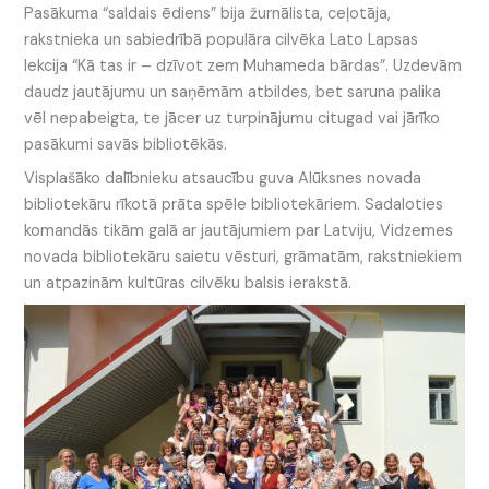
Pasākuma “saldais ēdiens” bija žurnālista, ceļotāja,
rakstnieka un sabiedrībā populāra cilvēka Lato Lapsas
lekcija “Kā tas ir – dzīvot zem Muhameda bārdas”. Uzdevām
daudz jautājumu un saņēmām atbildes, bet saruna palika
vēl nepabeigta, te jācer uz turpinājumu citugad vai jārīko
pasākumi savās bibliotēkās.
Visplašāko dalībnieku atsaucību guva Alūksnes novada
bibliotekāru rīkotā prāta spēle bibliotekāriem. Sadaloties
komandās tikām galā ar jautājumiem par Latviju, Vidzemes
novada bibliotekāru saietu vēsturi, grāmatām, rakstniekiem
un atpazinām kultūras cilvēku balsis ierakstā.