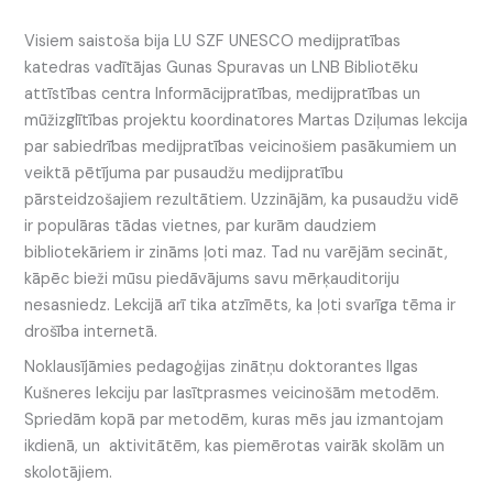
Visiem saistoša bija LU SZF UNESCO medijpratības
katedras vadītājas Gunas Spuravas un LNB Bibliotēku
attīstības centra Informācijpratības, medijpratības un
mūžizglītības projektu koordinatores Martas Dziļumas lekcija
par sabiedrības medijpratības veicinošiem pasākumiem un
veiktā pētījuma par pusaudžu medijpratību
pārsteidzošajiem rezultātiem. Uzzinājām, ka pusaudžu vidē
ir populāras tādas vietnes, par kurām daudziem
bibliotekāriem ir zināms ļoti maz. Tad nu varējām secināt,
kāpēc bieži mūsu piedāvājums savu mērķauditoriju
nesasniedz. Lekcijā arī tika atzīmēts, ka ļoti svarīga tēma ir
drošība internetā.
Noklausījāmies pedagoģijas zinātņu doktorantes Ilgas
Kušneres lekciju par lasītprasmes veicinošām metodēm.
Spriedām kopā par metodēm, kuras mēs jau izmantojam
ikdienā, un aktivitātēm, kas piemērotas vairāk skolām un
skolotājiem.