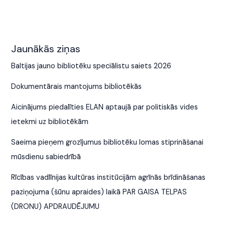
Jaunākās ziņas
Baltijas jauno bibliotēku speciālistu saiets 2026
Dokumentārais mantojums bibliotēkās
Aicinājums piedalīties ELAN aptaujā par politiskās vides
ietekmi uz bibliotēkām
Saeima pieņem grozījumus bibliotēku lomas stiprināšanai
mūsdienu sabiedrībā
Rīcības vadlīnijas kultūras institūcijām agrīnās brīdināšanas
paziņojuma (šūnu apraides) laikā PAR GAISA TELPAS
(DRONU) APDRAUDĒJUMU