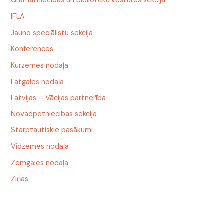
Grāmatniecības un bibliotēku vēstures sekcija
IFLA
Jauno speciālistu sekcija
Konferences
Kurzemes nodaļa
Latgales nodaļa
Latvijas – Vācijas partnerība
Novadpētniecības sekcija
Starptautiskie pasākumi
Vidzemes nodaļa
Zemgales nodaļa
Ziņas