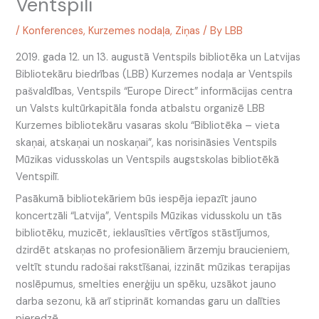
Ventspilī
/
Konferences
,
Kurzemes nodaļa
,
Ziņas
/ By
LBB
2019. gada 12. un 13. augustā Ventspils bibliotēka un Latvijas
Bibliotekāru biedrības (LBB) Kurzemes nodaļa ar Ventspils
pašvaldības, Ventspils “Europe Direct” informācijas centra
un Valsts kultūrkapitāla fonda atbalstu organizē LBB
Kurzemes bibliotekāru vasaras skolu “Bibliotēka – vieta
skaņai, atskaņai un noskaņai”, kas norisināsies Ventspils
Mūzikas vidusskolas un Ventspils augstskolas bibliotēkā
Ventspilī.
Pasākumā bibliotekāriem būs iespēja iepazīt jauno
koncertzāli “Latvija”, Ventspils Mūzikas vidusskolu un tās
bibliotēku, muzicēt, ieklausīties vērtīgos stāstījumos,
dzirdēt atskaņas no profesionāliem ārzemju braucieniem,
veltīt stundu radošai rakstīšanai, izzināt mūzikas terapijas
noslēpumus, smelties enerģiju un spēku, uzsākot jauno
darba sezonu, kā arī stiprināt komandas garu un dalīties
pieredzē.