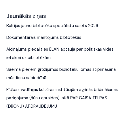
Jaunākās ziņas
Baltijas jauno bibliotēku speciālistu saiets 2026
Dokumentārais mantojums bibliotēkās
Aicinājums piedalīties ELAN aptaujā par politiskās vides
ietekmi uz bibliotēkām
Saeima pieņem grozījumus bibliotēku lomas stiprināšanai
mūsdienu sabiedrībā
Rīcības vadlīnijas kultūras institūcijām agrīnās brīdināšanas
paziņojuma (šūnu apraides) laikā PAR GAISA TELPAS
(DRONU) APDRAUDĒJUMU