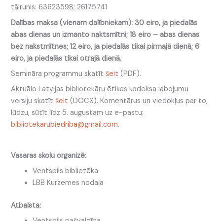
tālrunis: 63623598; 26175741
Dalības maksa (vienam dalībniekam): 30 eiro, ja piedalās
abas dienas un izmanto naktsmītni; 18 eiro – abas dienas
bez nakstmītnes; 12 eiro, ja piedalās tikai pirmajā dienā; 6
eiro, ja piedalās tikai otrajā dienā.
Semināra programmu skatīt
šeit
(PDF).
Aktuālo Latvijas bibliotekāru ētikas kodeksa labojumu
versiju skatīt
šeit
(DOCX). Komentārus un viedokļus par to,
lūdzu, sūtīt līdz 5. augustam uz e-pastu:
bibliotekarubiedriba@gmail.com
.
Vasaras skolu organizē:
Ventspils bibliotēka
LBB Kurzemes nodaļa
Atbalsta:
Ventspils pašvaldība