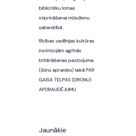
bibliotēku lomas
stiprināšanai mūsdienu
sabiedrībā
Rīcības vadlīnijas kultūras
institūcijām agrīnās
brīdināšanas paziņojuma
(šūnu apraides) laikā PAR
GAISA TELPAS (DRONU)
APDRAUDĒJUMU
Jaunākie