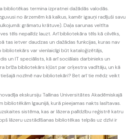
ta bibliotēkas termina izpratnei dažādās valodās.
izguvusi no ārzemēm kā kalkus, kamēr igauņi radījuši savu
tulkojumā: grāmatu krātuve). Daļa sarunas veltīta
s tēls nepalīdz lauzt. Arī bibliotekāra tēls kā cilvēks,
ībā tas ietver daudzas un dažādas funkcijas, kuras nav
o bibliotekārs var vienlaicīgi būt kataloģizētājs,
 un IT speciālists, kā arī sociālais darbinieks un
ra brīža bibliotekārs kļūst par orķestra vadītāju, un kā
 tiešajā nozīmē nav bibliotekāri? Bet arī tie mēdz veikt
vadīja ekskursiju Tallinas Universitātes Akadēmiskajā
ām bibliotēkām Igaunijā, kurā pieejamas nakts lasītavas.
uzskaites sistēma, kas ar lāzera palīdzību reģistrē katru
opš lāzeru uzstādīšanas bibliotēkas telpās uz dzīvi ir