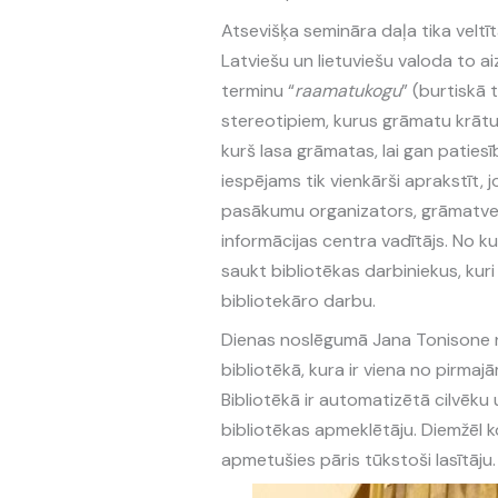
Atsevišķa semināra daļa tika veltī
Latviešu un lietuviešu valoda to a
terminu “
raamatukogu
” (burtiskā 
stereotipiem, kurus grāmatu krātuve
kurš lasa grāmatas, lai gan paties
iespējams tik vienkārši aprakstīt, j
pasākumu organizators, grāmatvedis
informācijas centra vadītājs. No ku
saukt bibliotēkas darbiniekus, kuri
bibliotekāro darbu.
Dienas noslēgumā Jana Tonisone no
bibliotēkā, kura ir viena no pirmaj
Bibliotēkā ir automatizētā cilvēku 
bibliotēkas apmeklētāju. Diemžēl k
apmetušies pāris tūkstoši lasītāju.