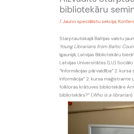
bibliotekāru semin
/
Jauno speciālistu sekcija
,
Konfer
Starptautiskajā Baltijas valstu jau
Young Librarians from Baltic Coun
Igaunijā, Latvijas Bibliotekāru bie
Latvijas Universitātes (LU) Sociāl
“Informācijas pārvaldība” 2. kursa
informācija” 2. kursa maģistrante u
folkloras krātuves bibliotekāre Ant
bibliotekārs?” (
Who is a librarian
).