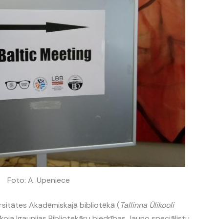
Foto: A. Upeniece
ersitātes Akadēmiskajā bibliotēkā (
Tallinna Ülikooli
rīkoja Igaunijas Bibliotekāru biedrības Jauno speciālistu