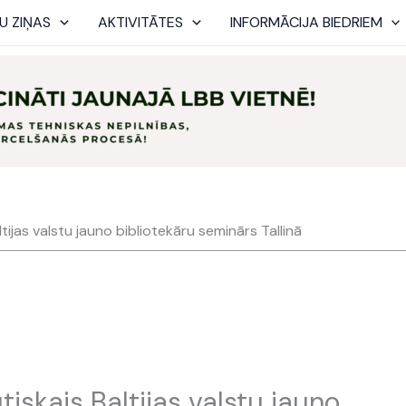
U ZIŅAS
AKTIVITĀTES
INFORMĀCIJA BIEDRIEM
tijas valstu jauno bibliotekāru seminārs Tallinā
tiskais Baltijas valstu jauno