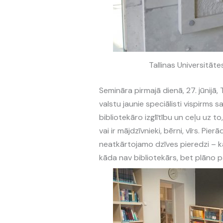
Tallinas Universitāt
Semināra pirmajā dienā, 27. jūnijā,
valstu jaunie speciālisti vispirms 
bibliotekāro izglītību un ceļu uz to
vai ir mājdzīvnieki, bērni, vīrs. Pier
neatkārtojamo dzīves pieredzi – kād
kāda nav bibliotekārs, bet plāno p