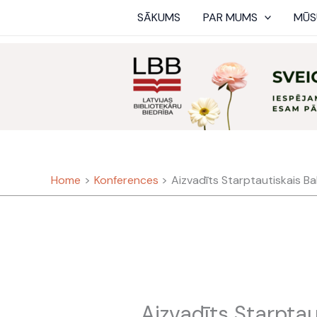
Skip
SĀKUMS
PAR MUMS
MŪS
to
content
Home
Konferences
Aizvadīts Starptautiskais Bal
Aizvadīts Starptau