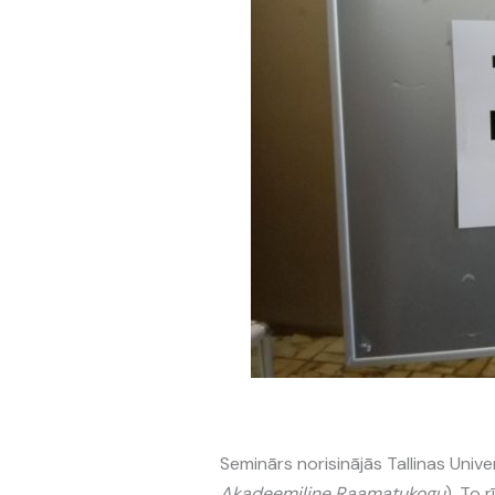
Seminārs norisinājās Tallinas Univ
Akadeemiline Raamatukogu
). To 