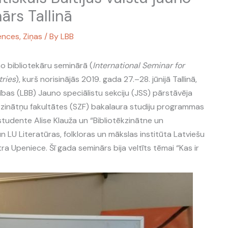
ārs Tallinā
ences
,
Ziņas
/ By
LBB
no bibliotekāru seminārā (
International Seminar for
tries
), kurš norisinājās 2019. gada 27.–28. jūnijā Tallinā,
drības (LBB) Jauno speciālistu sekciju (JSS) pārstāvēja
o zinātņu fakultātes (SZF) bakalaura studiju programmas
 studente Alise Klauža un “Bibliotēkzinātne un
n LU Literatūras, folkloras un mākslas institūta Latviešu
ra Upeniece. Šī gada seminārs bija veltīts tēmai “Kas ir