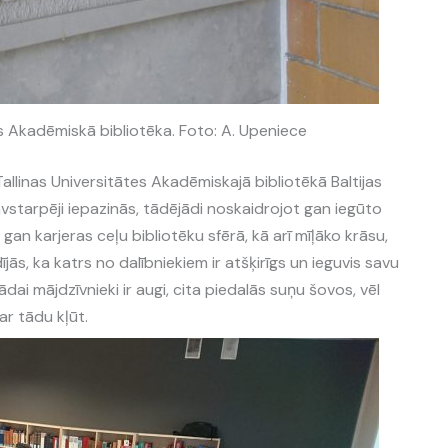
es Akadēmiskā bibliotēka. Foto: A. Upeniece
 Tallinas Universitātes Akadēmiskajā bibliotēkā Baltijas
savstarpēji iepazinās, tādējādi noskaidrojot gan iegūto
, gan karjeras ceļu bibliotēku sfērā, kā arī mīļāko krāsu,
ādījās, ka katrs no dalībniekiem ir atšķirīgs un ieguvis savu
ai mājdzīvnieki ir augi, cita piedalās suņu šovos, vēl
ar tādu kļūt.