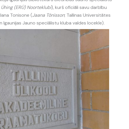
 Ühing
(ERÜ) Noorteklubi
), kurš oficiāli savu darbību
 Jana Tonisone (
Jaana Tõnisson
; Tallinas Universitātes
n Igaunijas Jauno speciālistu kluba valdes locekle).