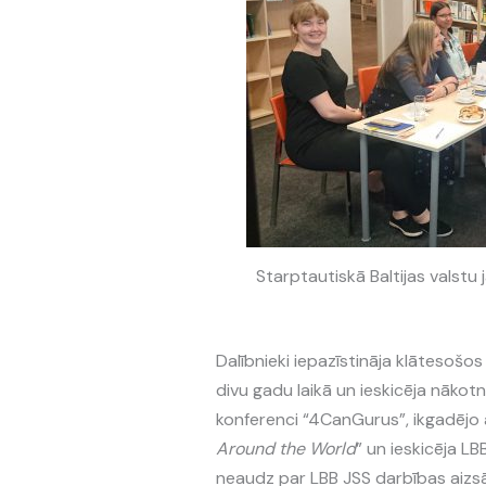
Starptautiskā Baltijas valstu
Dalībnieki iepazīstināja klātesošo
divu gadu laikā un ieskicēja nākotne
konferenci “4CanGurus”, ikgadējo 
Around the World
” un ieskicēja LB
neaudz par LBB JSS darbības aizs