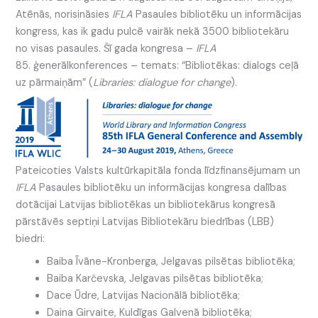
Atēnās, norisināsies
IFLA
Pasaules bibliotēku un informācijas
kongress, kas ik gadu pulcē vairāk nekā 3500 bibliotekāru
no visas pasaules. Šī gada kongresa –
IFLA
85. ģenerālkonferences – temats: “Bibliotēkas: dialogs ceļā
uz pārmaiņām” (
Libraries: dialogue for change
).
Pateicoties Valsts kultūrkapitāla fonda līdzfinansējumam un
IFLA
Pasaules bibliotēku un informācijas kongresa dalības
dotācijai Latvijas bibliotēkas un bibliotekārus kongresā
pārstāvēs septiņi Latvijas Bibliotekāru biedrības (LBB)
biedri:
Baiba Īvāne-Kronberga, Jelgavas pilsētas bibliotēka;
Baiba Karčevska, Jelgavas pilsētas bibliotēka;
Dace Ūdre, Latvijas Nacionālā bibliotēka;
Daina Girvaite, Kuldīgas Galvenā bibliotēka;