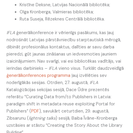
Kristīne Deksne, Latvijas Nacionālā bibliotēka;
Olga Kronberga, Valmieras bibliotēka;
Ruta Suseja, Rēzeknes Centrālā bibliotēka.
IFLA
ģenerālkonference ir vērienīgs pasākums, kas ļauj
nodrošināt Latvijas pārstāvniecību starptautiskā mērogā,
dibināt profesionālus kontaktus, dalīties ar savu darba
pieredzi, gūt jaunas zināšanas un iedvesmoties jauniem
izaicinājumiem. Nav svarīgi, vai esi bibliotēkas vadītājs, vai
ierindas darbinieks –
IFLA
vieno visus. Turklāt daudzveidīgā
ģenerālkonferences programma
ļauj izvēlēties sev
noderīgākās sesijas. Otrdien, 27. augustā,
IFLA
Kataloģizācijas sekcijas sesijā, Dace Ūdre prezentēs
referātu “Curating Data from/to Publishers in Latvia:
paradigm shift in metadata reuse exploiting Portal for
Publishers” (
PDF
), savukārt ceturtdien, 29. augustā,
Zibsarunu (
lightning talks
) sesijā, Baiba Īvāne-Kronberga
uzstāsies ar stāstu “Creating the Story About the Library
Building”.