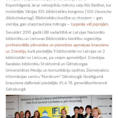
Kopenhāgenā, lai ar velosipēdu mērotu ceļu līdz Berlīnei, kur
norisinājās Vācijas 100. bibliotekāru kongress (
100. Deutsche
Bibliothekartag
). Bibliotekāru kustība uz riteņiem – gan
vietēja, gan starptautiska mēroga –
turpinās vēl joprojām
.
Savukārt 2010. gadā LBB sadarbībā ar Latvijas Nacionālo
bibliotēku un Lietuvas Bibliotekāru biedrību organizēja
profesionālās pilnveides un pieredzes apmaiņas braucienu
uz Zviedriju
, kurā piedalījās 11 bibliotekāri no Latvijas un 2
bibliotekāri no Lietuvas, pa ceļam apmeklējot Zviedrijas
Karalisko bibliotēku Stokholmā un Gēteborgas
Universitātes Mediju un komunikāciju izpētes Ziemeļvalstu
informācijas centru “Nordicom” Gēteborgā. Noslēgumā
brauciena dalībnieki piedalījās
IFLA
76. ģenerālkonferencē
Gēteborgā.