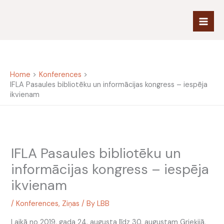
Skip
to
content
Home
Konferences
IFLA Pasaules bibliotēku un informācijas kongress – iespēja
ikvienam
IFLA Pasaules bibliotēku un
informācijas kongress – iespēja
ikvienam
/
Konferences
,
Ziņas
/ By
LBB
Laikā no 2019. gada 24. augusta līdz 30. augustam Grieķijā,