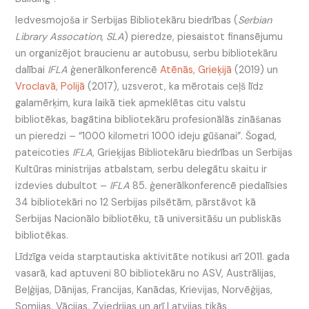
Iedvesmojoša ir Serbijas Bibliotekāru biedrības (
Serbian
Library Assocation
,
SLA
) pieredze, piesaistot finansējumu
un organizējot braucienu ar autobusu, serbu bibliotekāru
dalībai
IFLA
ģenerālkonferencē
Atēnās, Grieķijā
(2019) un
Vroclavā, Polijā
(2017), uzsverot, ka mērotais ceļš līdz
galamērķim, kura laikā tiek apmeklētas citu valstu
bibliotēkas, bagātina bibliotekāru profesionālās zināšanas
un pieredzi – “1000 kilometri 1000 ideju gūšanai”. Šogad,
pateicoties
IFLA
, Grieķijas Bibliotekāru biedrības un Serbijas
Kultūras ministrijas atbalstam, serbu delegātu skaitu ir
izdevies dubultot –
IFLA
85. ģenerālkonferencē piedalīsies
34 bibliotekāri no 12 Serbijas pilsētām, pārstāvot kā
Serbijas Nacionālo bibliotēku, tā universitāšu un publiskās
bibliotēkas.
Līdzīga veida starptautiska aktivitāte notikusi arī 2011. gada
vasarā, kad aptuveni 80 bibliotekāru no ASV, Austrālijas,
Beļģijas, Dānijas, Francijas, Kanādas, Krievijas, Norvēģijas,
Somijas, Vācijas, Zviedrijas un arī Latvijas tikās