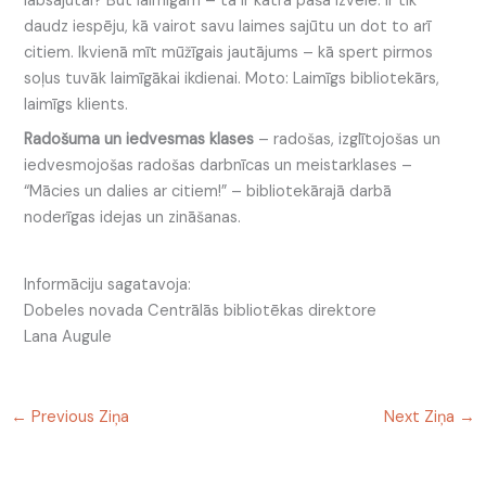
labsajūtai? Būt laimīgam – tā ir katra paša izvēle. Ir tik
daudz iespēju, kā vairot savu laimes sajūtu un dot to arī
citiem. Ikvienā mīt mūžīgais jautājums – kā spert pirmos
soļus tuvāk laimīgākai ikdienai. Moto: Laimīgs bibliotekārs,
laimīgs klients.
Radošuma un iedvesmas klases
– radošas, izglītojošas un
iedvesmojošas radošas darbnīcas un meistarklases –
“Mācies un dalies ar citiem!” – bibliotekārajā darbā
noderīgas idejas un zināšanas.
Informāciju sagatavoja:
Dobeles novada Centrālās bibliotēkas direktore
Lana Augule
←
Previous Ziņa
Next Ziņa
→