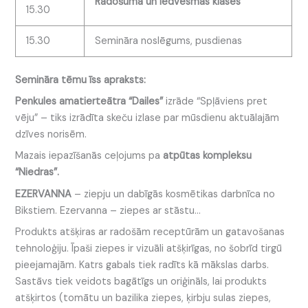
Radošuma un iedvesmas klases
15.30
15.30
Semināra noslēgums, pusdienas
Semināra tēmu īss apraksts:
Penkules amatierteātra “Dailes”
izrāde “Spļāviens pret
vēju” – tiks izrādīta skeču izlase par mūsdienu aktuālajām
dzīves norisēm.
Mazais iepazīšanās ceļojums pa
atpūtas kompleksu
“Niedras”.
EZERVANNA
– ziepju un dabīgās kosmētikas darbnīca no
Bikstiem. Ezervanna – ziepes ar stāstu…
Produkts atšķiras ar radošām receptūrām un gatavošanas
tehnoloģiju. Īpaši ziepes ir vizuāli atšķirīgas, no šobrīd tirgū
pieejamajām. Katrs gabals tiek radīts kā mākslas darbs.
Sastāvs tiek veidots bagātīgs un oriģināls, lai produkts
atšķirtos (tomātu un bazilika ziepes, ķirbju sulas ziepes,