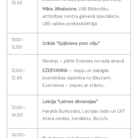
10.45
Māra Jēkabsone
, LNB Bibliotēku
attīstības centra galvenā speciāliste,
LBB valdes priekšsēdētāja
11.00–
Izrāde “Spļāviens pret vēju”
12.00
Niedras – pērle Dobeles novada ainavā
12.00–
EZERVANNA
– ziepju un dabīgās
12.45
kosmētikas darbnīca no Bikstiem.
Ezervanna – ziepes ar stāstu…
Lekcija “Laimes dimensijas”
13.00–
Haralds Burkovskis, Latvijas radio un LNT
14.00
ētera cilvēks, žurnālists, filozofs
14.00–