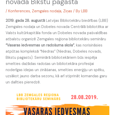
novada Bikstu pagastā
/
Konferences
,
Zemgales nodaļa
,
Ziņas
/ By
LBB
2019. gada 28. augustā
Latvijas Bibliotekāru biedrības (LBB)
Zemgales nodaļa un Dobeles novada Centrālā bibliotēka ar
Valsts kultūrkapitāla fonda un Dobeles novada pašvaldības
atbalstu organizē Zemgales reģiona bibliotekāru semināru
“Vasaras iedvesmas un radošuma skola”
, kas norisināsies
atpūtas kompleksā “Niedras” (Niedras, Dobeles novads,
Bikstu pagasts). Seminārā bibliotekāriem būs iespēja
smelties dažādas radošas un bibliotekāra profesijai
noderīgas idejas un zināšanas, smelties enerģiju un spēku,
uzsākot jauno darba sezonu, kā arī stiprināt komandas garu
un dalīties pieredzē.