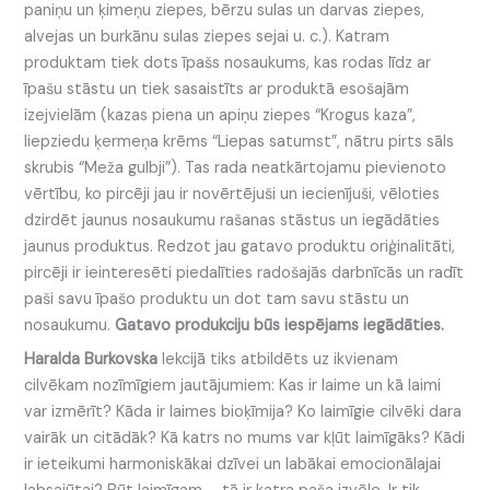
paniņu un ķimeņu ziepes, bērzu sulas un darvas ziepes,
alvejas un burkānu sulas ziepes sejai u. c.). Katram
produktam tiek dots īpašs nosaukums, kas rodas līdz ar
īpašu stāstu un tiek sasaistīts ar produktā esošajām
izejvielām (kazas piena un apiņu ziepes “Krogus kaza”,
liepziedu ķermeņa krēms “Liepas satumst”, nātru pirts sāls
skrubis “Meža gulbji”). Tas rada neatkārtojamu pievienoto
vērtību, ko pircēji jau ir novērtējuši un iecienījuši, vēloties
dzirdēt jaunus nosaukumu rašanas stāstus un iegādāties
jaunus produktus. Redzot jau gatavo produktu oriģinalitāti,
pircēji ir ieinteresēti piedalīties radošajās darbnīcās un radīt
paši savu īpašo produktu un dot tam savu stāstu un
nosaukumu.
Gatavo produkciju būs iespējams iegādāties.
Haralda Burkovska
lekcijā tiks atbildēts uz ikvienam
cilvēkam nozīmīgiem jautājumiem: Kas ir laime un kā laimi
var izmērīt? Kāda ir laimes bioķīmija? Ko laimīgie cilvēki dara
vairāk un citādāk? Kā katrs no mums var kļūt laimīgāks? Kādi
ir ieteikumi harmoniskākai dzīvei un labākai emocionālajai