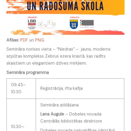
Afišas:
PDF
un
PNG.
Semināra norises vieta – “Niedras” – jauns, moderns
atpūtas komplekss Zebrus ezera krastā, kas radīts
skaistiem un elegantiem dzīves mirkļiem.
Semināra programma
09.45–
Reģistrācija, rīta kafija
10.30
Semināra atklāšana
Lana Augule
– Dobeles novada
Centrālās bibliotēkas direktore
10.30–
Dobeles novada pašvaldības pārstāvji