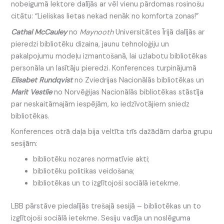
nobeigumā lektore dalījās ar vēl vienu pārdomas rosinošu
citātu: “Lieliskas lietas nekad nenāk no komforta zonas!”
Cathal McCauley
no
Maynooth
Universitātes Īrijā dalījās ar
pieredzi bibliotēku dizaina, jaunu tehnoloģiju un
pakalpojumu modeļu izmantošanā, lai uzlabotu bibliotēkas
personāla un lasītāju pieredzi. Konferences turpinājumā
Elisabet Rundqvist
no Zviedrijas Nacionālās bibliotēkas un
Marit Vestlie
no Norvēģijas Nacionālās bibliotēkas stāstīja
par neskaitāmajām iespējām, ko iedzīvotājiem sniedz
bibliotēkas.
Konferences otrā daļa bija veltīta trīs dažādām darba grupu
sesijām:
bibliotēku nozares normatīvie akti;
bibliotēku politikas veidošana;
bibliotēkas un to izglītojoši sociālā ietekme.
LBB pārstāve piedalījās trešajā sesijā – bibliotēkas un to
izglītojoši sociālā ietekme. Sesiju vadīja un noslēguma