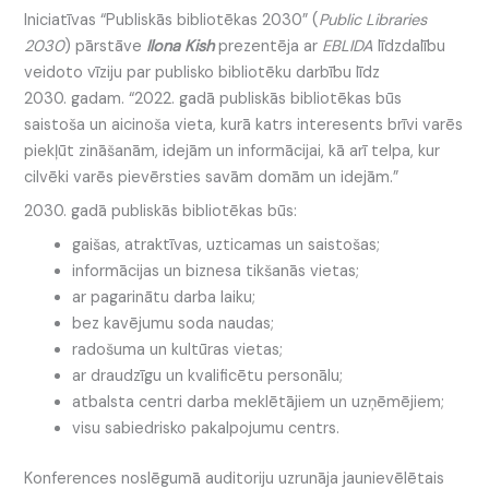
Iniciatīvas “Publiskās bibliotēkas 2030” (
Public Libraries
2030
) pārstāve
Ilona Kish
prezentēja ar
EBLIDA
līdzdalību
veidoto vīziju par publisko bibliotēku darbību līdz
2030. gadam. “2022. gadā publiskās bibliotēkas būs
saistoša un aicinoša vieta, kurā katrs interesents brīvi varēs
piekļūt zināšanām, idejām un informācijai, kā arī telpa, kur
cilvēki varēs pievērsties savām domām un idejām.”
2030. gadā publiskās bibliotēkas būs:
gaišas, atraktīvas, uzticamas un saistošas;
informācijas un biznesa tikšanās vietas;
ar pagarinātu darba laiku;
bez kavējumu soda naudas;
radošuma un kultūras vietas;
ar draudzīgu un kvalificētu personālu;
atbalsta centri darba meklētājiem un uzņēmējiem;
visu sabiedrisko pakalpojumu centrs.
Konferences noslēgumā auditoriju uzrunāja jaunievēlētais