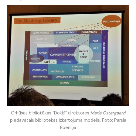
Orhūsas bibliotēkas “Dokk1” direktores
Marie Ostergaard
piedāvātais bibliotēkas izkārtojuma modelis. Foto: Pārsla
Ēberliņa