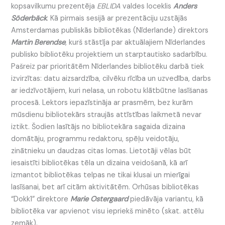
kopsavilkumu prezentēja
EBLIDA
valdes loceklis
Anders
Söderbäck
. Kā pirmais sesijā ar prezentāciju uzstājās
Amsterdamas publiskās bibliotēkas (Nīderlande) direktors
Martin Berendse
, kurš stāstīja par aktuālajiem Nīderlandes
publisko bibliotēku projektiem un starptautisko sadarbību.
Pašreiz par prioritātēm Nīderlandes bibliotēku darbā tiek
izvirzītas: datu aizsardzība, cilvēku rīcība un uzvedība, darbs
ar iedzīvotājiem, kuri nelasa, un robotu klātbūtne lasīšanas
procesā. Lektors iepazīstināja ar prasmēm, bez kurām
mūsdienu bibliotekārs straujās attīstības laikmetā nevar
iztikt. Šodien lasītājs no bibliotekāra sagaida dizaina
domātāju, programmu redaktoru, spēļu veidotāju,
zinātnieku un daudzas citas lomas. Lietotāji vēlas būt
iesaistīti bibliotēkas tēla un dizaina veidošanā, kā arī
izmantot bibliotēkas telpas ne tikai klusai un mierīgai
lasīšanai, bet arī citām aktivitātēm. Orhūsas bibliotēkas
“Dokk1” direktore
Marie Ostergaard
piedāvāja variantu, kā
bibliotēka var apvienot visu iepriekš minēto (skat. attēlu
zemāk).