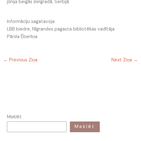
jūnija beigās Belgradā, Serbijā.
Informāciju sagatavoja:
LBB biedre, Nīgrandes pagasta bibliotēkas vadītāja
Pārsla Ēberliņa
←
Previous Ziņa
Next Ziņa
→
Meklēt
Meklēt