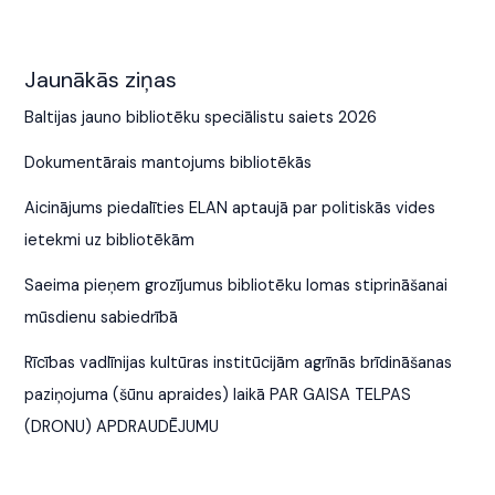
Jaunākās ziņas
Baltijas jauno bibliotēku speciālistu saiets 2026
Dokumentārais mantojums bibliotēkās
Aicinājums piedalīties ELAN aptaujā par politiskās vides
ietekmi uz bibliotēkām
Saeima pieņem grozījumus bibliotēku lomas stiprināšanai
mūsdienu sabiedrībā
Rīcības vadlīnijas kultūras institūcijām agrīnās brīdināšanas
paziņojuma (šūnu apraides) laikā PAR GAISA TELPAS
(DRONU) APDRAUDĒJUMU