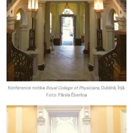
Konference notika
Royal College of Physicians
, Dublinā, Īrijā.
Foto: Pārsla Ēberliņa