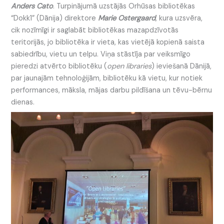
Anders Cato
. Turpinājumā uzstājās Orhūsas bibliotēkas
“Dokk1” (Dānija) direktore
Marie Ostergaard
, kura uzsvēra,
cik nozīmīgi ir saglabāt bibliotēkas mazapdzīvotās
teritorijās, jo bibliotēka ir vieta, kas vietējā kopienā saista
sabiedrību, vietu un telpu. Viņa stāstīja par veiksmīgo
pieredzi atvērto bibliotēku (
open libraries
) ieviešanā Dānijā,
par jaunajām tehnoloģijām, bibliotēku kā vietu, kur notiek
performances, māksla, mājas darbu pildīšana un tēvu-bērnu
dienas.