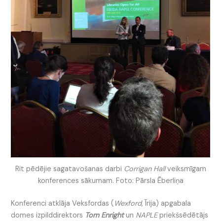
Rit pēdējie sagatavošanas darbi
Corrigan Hall
veiksmīgam
konferences sākumam. Foto: Pārsla Ēberliņa
Konferenci atklāja Veksfordas (
Wexford
, Īrija) apgabala
domes izpilddirektors
Tom Enright
un
NAPLE
priekšsēdētājs