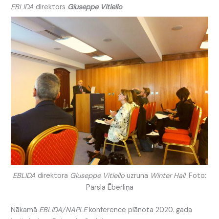
EBLIDA
direktors
Giuseppe Vitiello
.
EBLIDA
direktora
Giuseppe Vitiello
uzruna
Winter Hall
. Foto:
Pārsla Ēberliņa
Nākamā
EBLIDA/NAPLE
konference plānota 2020. gada