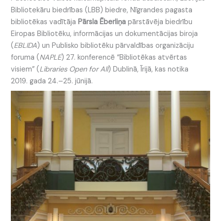
Bibliotekāru biedrības (LBB) biedre, Nīgrandes pagasta
bibliotēkas vadītāja
Pārsla Ēberliņa
pārstāvēja biedrību
Eiropas Bibliotēku, informācijas un dokumentācijas biroja
(
EBLIDA
) un Publisko bibliotēku pārvaldības organizāciju
foruma (
NAPLE
) 27. konferencē “Bibliotēkas atvērtas
visiem” (
Libraries Open for All
) Dublinā, Īrijā, kas notika
2019. gada 24.–25. jūnijā.