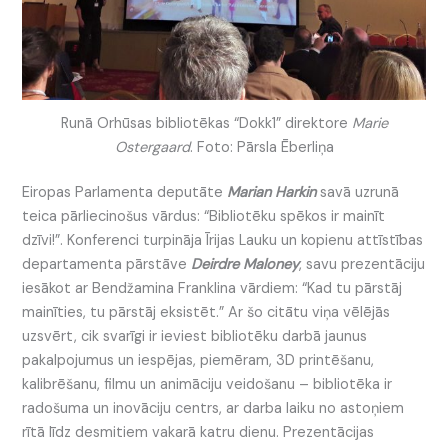
Runā Orhūsas bibliotēkas “Dokk1” direktore
Marie
Ostergaard
. Foto: Pārsla Ēberliņa
Eiropas Parlamenta deputāte
Marian Harkin
savā uzrunā
teica pārliecinošus vārdus: “Bibliotēku spēkos ir mainīt
dzīvi!”. Konferenci turpināja Īrijas Lauku un kopienu attīstības
departamenta pārstāve
Deirdre Maloney
, savu prezentāciju
iesākot ar Bendžamina Franklina vārdiem: “Kad tu pārstāj
mainīties, tu pārstāj eksistēt.” Ar šo citātu viņa vēlējās
uzsvērt, cik svarīgi ir ieviest bibliotēku darbā jaunus
pakalpojumus un iespējas, piemēram, 3D printēšanu,
kalibrēšanu, filmu un animāciju veidošanu – bibliotēka ir
radošuma un inovāciju centrs, ar darba laiku no astoņiem
rītā līdz desmitiem vakarā katru dienu. Prezentācijas