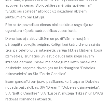
aptuvenās cenas. Bibliotekāres mērojās spēkiem arī
“Erudīcijas stafetē” atbildot uz dažādiem āķīgiem
jautājumiem par Latviju.
Pēc aktīvi pavadītas dienas bibliotekārus sagaidīja uz
ugunskura kūpošs sadraudzības zupas katls.
Diena, kas bija aktivitātēm un pozitīvām emocijām
pārbagāta tuvojās beigām. Kolēģi, kuri katru dienu sazinās
tikai pa telefonu vai internetā, varēja tikties klātienē, kopā
izsmieties, izrunāties un iegūt daudz labu ideju savam
ikdienas darbam. Pasākuma noslēgumā katrs pasākuma
dalībnieks saņēma dāvaniņas no lieldraugiem “Dobeles
dzirnavnieka” un SIA “Baltic Candlles”.
Esam gandarīti par jauko pasākumu, kurš tapa ar Dobeles
novada pašvaldības, SIA “Dream”, “Dobeles dzirnavnieka”,
SIA “Baltic Candlles”, SIA “Lustes”, muzeja “Pikšas” un DNCB
radošās komandas atbalstu.