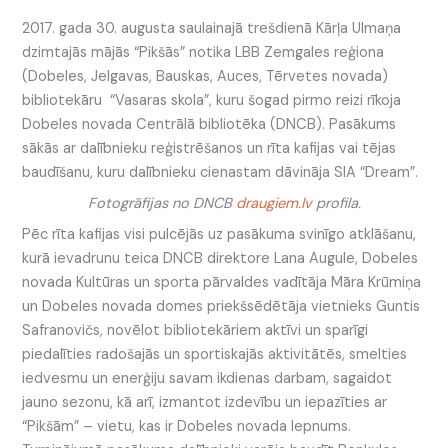
2017. gada 30. augusta saulainajā trešdienā Kārļa Ulmaņa
dzimtajās mājās “Pikšās” notika LBB Zemgales reģiona
(Dobeles, Jelgavas, Bauskas, Auces, Tērvetes novada)
bibliotekāru “Vasaras skola”, kuru šogad pirmo reizi rīkoja
Dobeles novada Centrālā bibliotēka (DNCB). Pasākums
sākās ar dalībnieku reģistrēšanos un rīta kafijas vai tējas
baudīšanu, kuru dalībnieku cienastam dāvināja SIA “Dream”.
Fotogrāfijas no DNCB
draugiem.lv
profila.
Pēc rīta kafijas visi pulcējās uz pasākuma svinīgo atklāšanu,
kurā ievadrunu teica DNCB direktore Lana Augule, Dobeles
novada Kultūras un sporta pārvaldes vadītāja Māra Krūmiņa
un Dobeles novada domes priekšsēdētāja vietnieks Guntis
Safranovičs, novēlot bibliotekāriem aktīvi un sparīgi
piedalīties radošajās un sportiskajās aktivitātēs, smelties
iedvesmu un enerģiju savam ikdienas darbam, sagaidot
jauno sezonu, kā arī, izmantot izdevību un iepazīties ar
“Pikšām” – vietu, kas ir Dobeles novada lepnums.