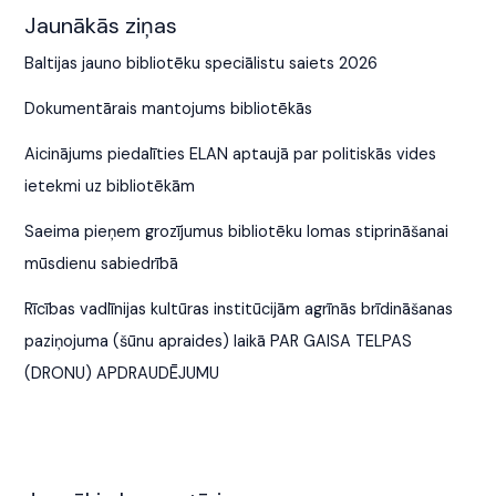
Jaunākās ziņas
Baltijas jauno bibliotēku speciālistu saiets 2026
Dokumentārais mantojums bibliotēkās
Aicinājums piedalīties ELAN aptaujā par politiskās vides
ietekmi uz bibliotēkām
Saeima pieņem grozījumus bibliotēku lomas stiprināšanai
mūsdienu sabiedrībā
Rīcības vadlīnijas kultūras institūcijām agrīnās brīdināšanas
paziņojuma (šūnu apraides) laikā PAR GAISA TELPAS
(DRONU) APDRAUDĒJUMU