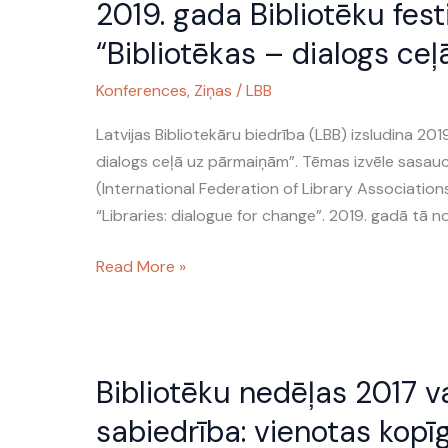
2019. gada Bibliotēku fes
gada
Bibliotēku
“Bibliotēkas – dialogs ce
festivāla
Konferences
,
Ziņas
/
LBB
un
Bibliotēku
Latvijas Bibliotekāru biedrība (LBB) izsludina 201
nedēļas
dialogs ceļā uz pārmaiņām”. Tēmas izvēle sasauca
tēma
(International Federation of Library Associatio
–
“Libraries: dialogue for change”. 2019. gadā tā no
“Bibliotēkas
–
Read More »
dialogs
ceļā
uz
Bibliotēku
pārmaiņām”
Bibliotēku nedēļas 2017 v
nedēļas
2017
sabiedrība: vienotas kop
vadmotīvs