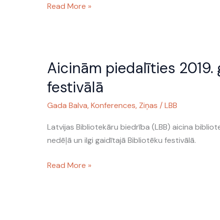
Read More »
iespējo,
vieno”
Aicinām
Aicinām piedalīties 2019.
piedalīties
2019.
festivālā
gada
Gada Balva
,
Konferences
,
Ziņas
/
LBB
Bibliotēku
nedēļā
Latvijas Bibliotekāru biedrība (LBB) aicina biblio
un
nedēļā un ilgi gaidītajā Bibliotēku festivālā.
Bibliotēku
festivālā
Read More »
2019.