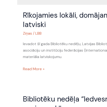
Rīkojamies
Rīkojamies lokāli, domājam
lokāli,
domājam
latviski
globāli!
Ziņas
/
LBB
IFLA
biedru
Ievadot šī gada Bibliotēku nedēļu, Latvijas Bibli
materiāls
asociāciju un institūciju federācijas (Internation
latviski
materiāla latviskojumu.
Read More »
Bibliotēku
Bibliotēku nedēļa “Iedvesmo
nedēļa
“Iedvesmo,