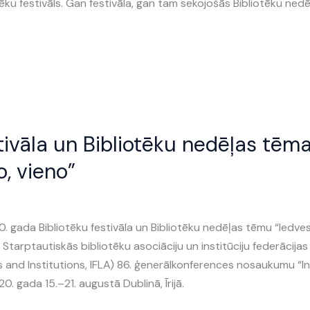
tēku festivāls. Gan festivāla, gan tam sekojošās Bibliotēku ned
tivāla un Bibliotēku nedēļas tēm
o, vieno”
20. gada Bibliotēku festivāla un Bibliotēku nedēļas tēmu “Iedve
r Starptautiskās bibliotēku asociāciju un institūciju federācijas
s and Institutions, IFLA) 86. ģenerālkonferences nosaukumu “In
. gada 15.–21. augustā Dublinā, Īrijā.