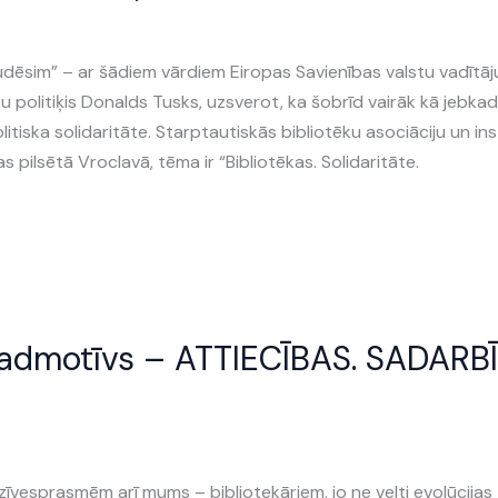
udēsim” – ar šādiem vārdiem Eiropas Savienības valstu vadītāj
politiķis Donalds Tusks, uzsverot, ka šobrīd vairāk kā jebkad 
iska solidaritāte. Starptautiskās bibliotēku asociāciju un inst
s pilsētā Vroclavā, tēma ir “Bibliotēkas. Solidaritāte.
vadmotīvs – ATTIECĪBAS. SADARBĪ
īvesprasmēm arī mums – bibliotekāriem, jo ne velti evolūcijas