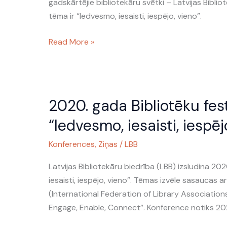
Bibliotēku
gadskārtējie bibliotekāru svētki – Latvijas Biblio
festivālam
tēma ir “Iedvesmo, iesaisti, iespējo, vieno”.
Read More »
2020.
2020. gada Bibliotēku fes
gada
Bibliotēku
“Iedvesmo, iesaisti, iespēj
festivāla
Konferences
,
Ziņas
/
LBB
un
Bibliotēku
Latvijas Bibliotekāru biedrība (LBB) izsludina 20
nedēļas
iesaisti, iespējo, vieno”. Tēmas izvēle sasaucas a
tēma
(International Federation of Library Association
–
Engage, Enable, Connect”. Konference notiks 2020
“Iedvesmo,
iesaisti,