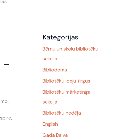
ēļas
Kategorijas
Bērnu un skolu bibliotēku
sekcija
a –
Bibliodoma
Bibliotēku ideju tirgus
Bibliotēku mārketinga
smo,
sekcija
Bibliotēku nedēļa
spire,
English
Gada Balva