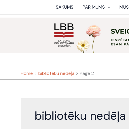
Skip
SĀKUMS
PAR MUMS
MŪS
to
content
Home
bibliotēku nedēļa
Page 2
bibliotēku nedēļa