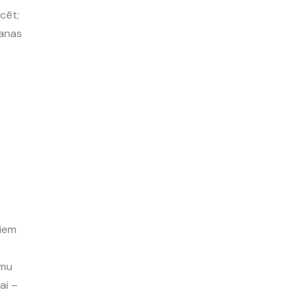
cēt;
šanas
jiem
umu
ai –