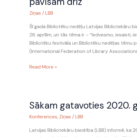
pavisam drīz
iesaisti,
Ziņas
/
LBB
iespējo,
vieno”
Šī gada Bibliotēku nedēļu Latvijas Bibliotekāru b
jau
26. aprīlim, un tās tēma ir – “Iedvesmo, iesaisti, ie
pavisam
Bibliotēku festivāla un Bibliotēku nedēļas tēmu p
drīz
(International Federation of Library Associations
Read More »
Sākam
Sākam gatavoties 2020. ga
gatavoties
2020.
Konferences
,
Ziņas
/
LBB
gada
Latvijas
Latvijas Bibliotekāru biedrība (LBB) informē, ka 20