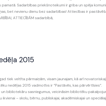
ības pamatā. Sadarbības priekšnoteikumi ir griba un spēja komuni
ņas, bet nevienu dienu bez sadarbības! Attiecības ir pastāvē
DARBĪBAI, ATTIECĪBĀM sadarbībā,
nedēļa 2015
šogad tiek veltīta pārmaiņām, visam jaunajam, kā arī novatoriska
tēku nedēļas 2015 vadmotīvs ir “Pastāvēs, kas pārvērtīsies“.
u un bibliotekāru sasniegumus, veicināsim bibliotēku pakalpoj
 ikvienai – skolu, bērnu, publiskajai, akadēmiskajai un speciālaj