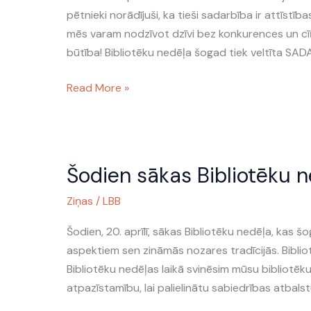
SADARBĪBA.
pētnieki norādījuši, ka tieši sadarbība ir attīst
KOPIENA.
mēs varam nodzīvot dzīvi bez konkurences un cī
būtība! Bibliotēku nedēļa šogad tiek veltīta SA
Read More »
Šodien
Šodien sākas Bibliotēku 
sākas
Bibliotēku
Ziņas
/
LBB
nedēļa
2015
Šodien, 20. aprīlī, sākas Bibliotēku nedēļa, kas 
aspektiem sen zināmās nozares tradīcijās. Biblio
Bibliotēku nedēļas laikā svinēsim mūsu bibliotēk
atpazīstamību, lai palielinātu sabiedrības atbalstu