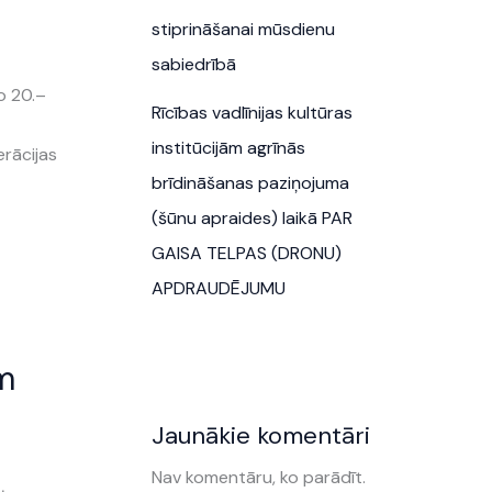
stiprināšanai mūsdienu
sabiedrībā
o 20.–
Rīcības vadlīnijas kultūras
institūcijām agrīnās
erācijas
brīdināšanas paziņojuma
(šūnu apraides) laikā PAR
GAISA TELPAS (DRONU)
APDRAUDĒJUMU
m
Jaunākie komentāri
Nav komentāru, ko parādīt.