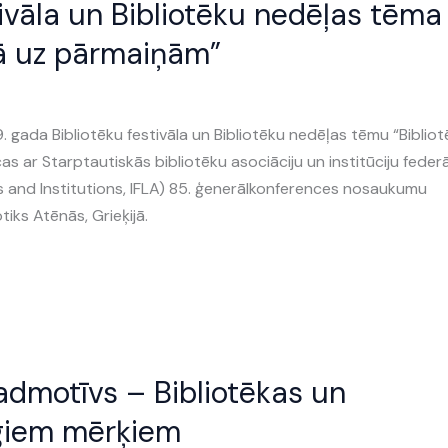
tivāla un Bibliotēku nedēļas tēma
ļā uz pārmaiņām”
9. gada Bibliotēku festivāla un Bibliotēku nedēļas tēmu “Biblio
s ar Starptautiskās bibliotēku asociāciju un institūciju federā
ns and Institutions, IFLA) 85. ģenerālkonferences nosaukumu
tiks Atēnās, Grieķijā.
admotīvs – Bibliotēkas un
īgiem mērķiem