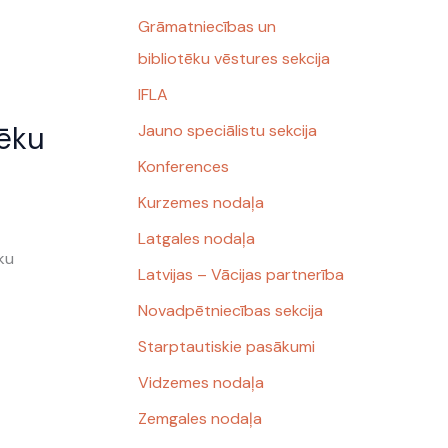
Grāmatniecības un
bibliotēku vēstures sekcija
IFLA
tēku
Jauno speciālistu sekcija
Konferences
Kurzemes nodaļa
Latgales nodaļa
ēku
Latvijas – Vācijas partnerība
Novadpētniecības sekcija
Starptautiskie pasākumi
Vidzemes nodaļa
Zemgales nodaļa