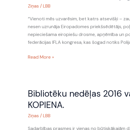
Ziņas
/
LBB
–
Bibliotēkas
“Vienoti mēs uzvarēsim, bet katrs atsevišķi – za
un
nesen uzrunāja Eiropadomes priekšsēdētājs, poļu 
sabiedrība:
nepieciešama eiropiešu drosme, apņēmība un polit
vienotas
federācijas IFLA kongresa, kas šogad notiks Polija
kopīgiem
mērķiem
Read More »
Bibliotēku
Bibliotēku nedēļas 2016 
nedēļas
2016
KOPIENA.
vadmotīvs
Ziņas
/
LBB
–
ATTIECĪBAS.
Sadarbības prasmes ir vienas no būtiskākajām dz