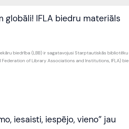
 globāli! IFLA biedru materiāls
otekāru biedrība (LBB) ir sagatavojusi Starptautiskās bibliotēku
al Federation of Library Associations and Institutions, IFLA) bi
, iesaisti, iespējo, vieno” jau