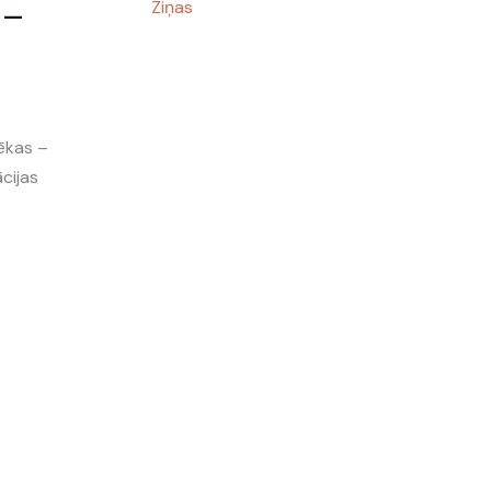
 –
Ziņas
tēkas –
cijas