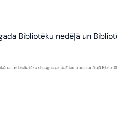
 gada Bibliotēku nedēļā un Biblio
tekārus un bibliotēku draugus piedalīties tradicionālajā Bibliot