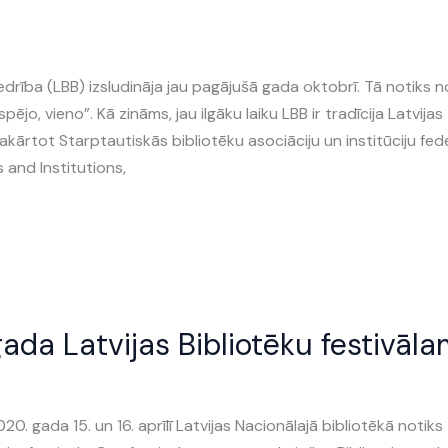
iedrība (LBB) izsludināja jau pagājušā gada oktobrī. Tā notiks n
spējo, vieno”. Kā zināms, jau ilgāku laiku LBB ir tradīcija Latvijas
akārtot Starptautiskās bibliotēku asociāciju un institūciju fed
 and Institutions,
da Latvijas Bibliotēku festivāla
20. gada 15. un 16. aprīlī Latvijas Nacionālajā bibliotēkā notiks