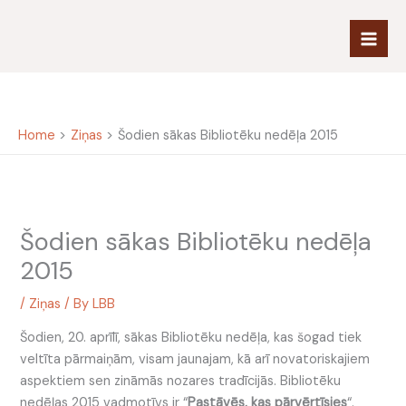
Skip
to
content
Home
Ziņas
Šodien sākas Bibliotēku nedēļa 2015
Šodien sākas Bibliotēku nedēļa
2015
/
Ziņas
/ By
LBB
Šodien, 20. aprīlī, sākas Bibliotēku nedēļa, kas šogad tiek
veltīta pārmaiņām, visam jaunajam, kā arī novatoriskajiem
aspektiem sen zināmās nozares tradīcijās. Bibliotēku
nedēļas 2015 vadmotīvs ir “
Pastāvēs, kas pārvērtīsies
“.