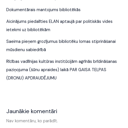
Dokumentārais mantojums bibliotēkās
Aicinājums piedalīties ELAN aptaujā par politiskās vides
ietekmi uz bibliotēkām
Saeima pieņem grozījumus bibliotēku lomas stiprināšanai
mūsdienu sabiedrībā
Rīcības vadlīnijas kultūras institūcijām agrīnās brīdināšanas
paziņojuma (šūnu apraides) laikā PAR GAISA TELPAS
(DRONU) APDRAUDĒJUMU
Jaunākie komentāri
Nav komentāru, ko parādīt.