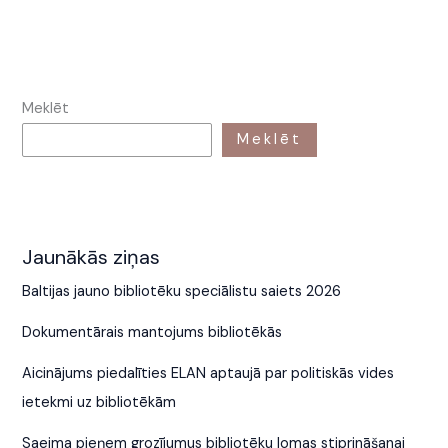
Meklēt
Meklēt
Jaunākās ziņas
Baltijas jauno bibliotēku speciālistu saiets 2026
Dokumentārais mantojums bibliotēkās
Aicinājums piedalīties ELAN aptaujā par politiskās vides
ietekmi uz bibliotēkām
Saeima pieņem grozījumus bibliotēku lomas stiprināšanai