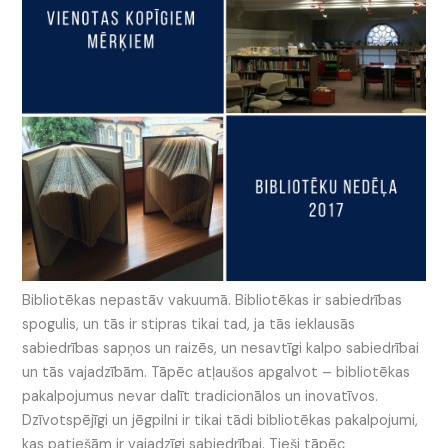
Bibliotēkas nepastāv vakuumā. Bibliotēkas ir sabiedrības
spogulis, un tās ir stipras tikai tad, ja tās ieklausās
sabiedrības sapņos un raizēs, un nesavtīgi kalpo sabiedrībai
un tās vajadzībām. Tāpēc atļaušos apgalvot – bibliotēkas
pakalpojumus nevar dalīt tradicionālos un inovatīvos.
Dzīvotspējīgi un jēgpilni ir tikai tādi bibliotēkas pakalpojumi,
kas patiešām ir vajadzīgi sabiedrībai. Tieši tāpēc