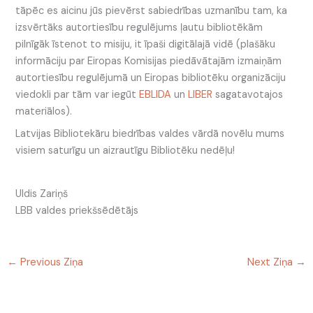
tāpēc es aicinu jūs pievērst sabiedrības uzmanību tam, ka
izsvērtāks autortiesību regulējums ļautu bibliotēkām
pilnīgāk īstenot to misiju, it īpaši digitālajā vidē (plašāku
informāciju par Eiropas Komisijas piedāvātajām izmaiņām
autortiesību regulējumā un Eiropas bibliotēku organizāciju
viedokli par tām var iegūt
EBLIDA
un
LIBER
sagatavotajos
materiālos).
Latvijas Bibliotekāru biedrības valdes vārdā novēlu mums
visiem saturīgu un aizrautīgu Bibliotēku nedēļu!
Uldis Zariņš
LBB valdes priekšsēdētājs
←
Previous Ziņa
Next Ziņa
→