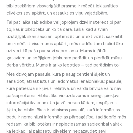
bibliotekāriem vissvarīgākā prasme ir mācēt ieklausīties
cilvēkos sev apkārt, un atsaukties viņu vajadzībām.
Tai pat laikā sabiedrībā vēl joprojām dzīvi ir stereotipi par
to, kas ir bibliotēka un ko tā dara. Laikā, kad aizvien
uzstājīgāk skan saucieni optimizēt un efektivizēt, saskaitīt
un izmērīt it visu mums apkārt, mēs nedrīkstam bibliotēku
uztvert kā pašu par sevi saprotamu. Mums ir jābūt
gataviem un spējīgiem jebkuram parādīt un pierādīt mūsu
darba vērtību. Mums ir ar ko lepoties – tad parādīsim to!
Mēs dzīvojam pasaulē, kurā pieaug centieni šķelt un
sanaidot, atrast īstus un iedomātus ienaidniekus; pasaulē,
kurā patiesība ir kļuvusi relatīva, un vārda brīvība vairs nav
pašsaprotama. Bibliotēku virsuzdevums ir sniegt piekļuvi
informācijai ikvienam. Un ja vēl nesen kādam, iespējams,
šķita, ka bibliotēkas ir arhaisms pasaulē, kurā informācijas
badu ir nomainījusi informācijas pārbagātība, tad šobrīd mēs
redzam, ka bibliotēkas ir nepieciešamas sabiedrībai vairāk
kā jebkad, lai palīdzētu cilvēkiem nepazaudēt sevi