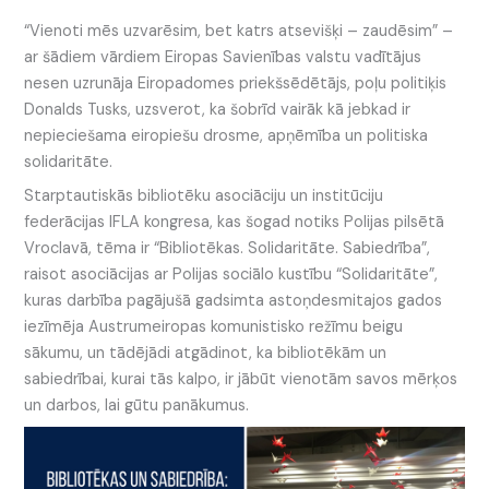
“Vienoti mēs uzvarēsim, bet katrs atsevišķi – zaudēsim” –
ar šādiem vārdiem Eiropas Savienības valstu vadītājus
nesen uzrunāja Eiropadomes priekšsēdētājs, poļu politiķis
Donalds Tusks, uzsverot, ka šobrīd vairāk kā jebkad ir
nepieciešama eiropiešu drosme, apņēmība un politiska
solidaritāte.
Starptautiskās bibliotēku asociāciju un institūciju
federācijas IFLA kongresa, kas šogad notiks Polijas pilsētā
Vroclavā, tēma ir “Bibliotēkas. Solidaritāte. Sabiedrība”,
raisot asociācijas ar Polijas sociālo kustību “Solidaritāte”,
kuras darbība pagājušā gadsimta astoņdesmitajos gados
iezīmēja Austrumeiropas komunistisko režīmu beigu
sākumu, un tādējādi atgādinot, ka bibliotēkām un
sabiedrībai, kurai tās kalpo, ir jābūt vienotām savos mērķos
un darbos, lai gūtu panākumus.