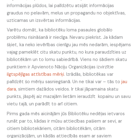
informācijas plūdos, lai palīdzētu atsijāt informācijas
graudus no pelavām, melus un propagandu no objektīvas,
uzticamas un izsvērtas informācijas.
Varētu domāt, ka bibliotēku loma pasaules globālo
problēmu risināšanā ir niecīga. Nevaru piekrist. Ja kādam
šķiet, ka neko ievērības cienīgu jau mēs nedarām, iespējams
vajag pameklēt citu skatu punktu, no kura paraudzīties uz
bibliotēkām un to lomu sabiedrībā. Viens no šādiem skatu
punktiem ir Apvienoto Nāciju Organizācijas izvirzītie
ilgtspējīgas attīstības mērķi
. Izrādās, bibliotēkas var
palīdzēt šo mērķu sasniegšanā. Un ne tikai var – tās to
jau
dara
, simtiem dažādos veidos. Ir tikai jāpamaina skatu
punkts, jāspēj aiz mazajām lietām ieraudzīt kopainu un savu
vietu tajā, un parādīt to arī citiem.
Pirms gada mēs aicinājām jūs Bibliotēku nedēļas ietvaros
runāt par to, kādas ir mūsu attiecības pašiem ar sevi, ar
citiem bibliotekāriem, citām bibliotēkām, citām
organizācijām, un kādās attiecībās esam ar saviem