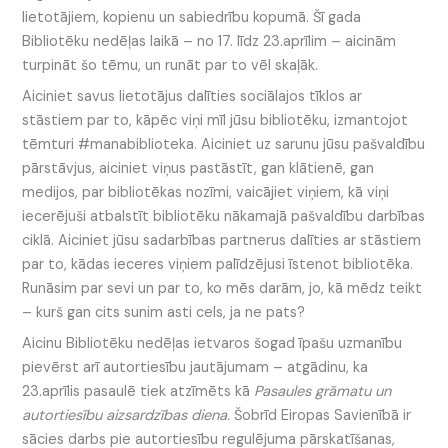
lietotājiem, kopienu un sabiedrību kopumā. Šī gada
Bibliotēku nedēļas laikā – no 17. līdz 23.aprīlim – aicinām
turpināt šo tēmu, un runāt par to vēl skaļāk.
Aiciniet savus lietotājus dalīties sociālajos tīklos ar
stāstiem par to, kāpēc viņi mīl jūsu bibliotēku, izmantojot
tēmturi #manabiblioteka. Aiciniet uz sarunu jūsu pašvaldību
pārstāvjus, aiciniet viņus pastāstīt, gan klātienē, gan
medijos, par bibliotēkas nozīmi, vaicājiet viņiem, kā viņi
iecerējuši atbalstīt bibliotēku nākamajā pašvaldību darbības
ciklā. Aiciniet jūsu sadarbības partnerus dalīties ar stāstiem
par to, kādas ieceres viņiem palīdzējusi īstenot bibliotēka.
Runāsim par sevi un par to, ko mēs darām, jo, kā mēdz teikt
– kurš gan cits sunim asti cels, ja ne pats?
Aicinu Bibliotēku nedēļas ietvaros šogad īpašu uzmanību
pievērst arī autortiesību jautājumam – atgādinu, ka
23.aprīlis pasaulē tiek atzīmēts kā
Pasaules grāmatu un
autortiesību aizsardzības diena.
Šobrīd Eiropas Savienībā ir
sācies darbs pie autortiesību regulējuma pārskatīšanas,