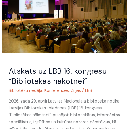
kongresu
“Bibliotēkas
nākotnei”
Atskats uz LBB 16. kongresu
“Bibliotēkas nākotnei”
Bibliotēku nedēļa
,
Konferences
,
Ziņas
/
LBB
2026. gada 29. aprīlī Latvijas Nacionālajā bibliotēkā notika
Latvijas Bibliotekāru biedrības (LBB) 16. kongress
“Bibliotēkas nākotnei”, pulcējot bibliotekārus, informācijas
speciālistus, izglītības un kultūras nozares pārstāvjus, kā
arī politikas veidotājus no visas Latvijas. Kongress kļuva