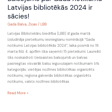
Gada
Latvijas bibliotēkās 2024 ir
notikumu
sācies!
Latvijas
bibliotēkās
Gada Balva
,
Ziņas
/
LBB
2024
ir
Latvijas Bibliotekāru biedrība (LBB) šī gada martā
sācies!
izsludināja pieteikumu iesniegšanu nominācijā “Gada
notikums Latvijas bibliotēkās 2024”, laika posmā no 19.
marta līdz 4. aprīlim tika saņemti 15 pieteikumi. Laureāti
tiks noskaidroti tiešsaistes balsojumā un balvas
pasniegtas visvairāk balsu ieguvušajam notikumam trīs
kategorijās: vietējas nozīmes bibliotēkas organizēts
notikums, reģiona galvenās bibliotēkas organizēts
notikums, valsts nozīmes bibliotēkas
Read More »