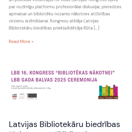
par nozīmīgu platformu profesionālai diskusijai, pieredzes
apmaiņai un bibliotēku nozares nākotnes attīstības
virzienu iezīmēšanai. Kongresu atklāja Latvijas
Bibliotekāru biedrības priekšsēdētāja Rūta […]
Read More »
Latvijas
Bibliotekāru
biedrības
16.
kongress
“Bibliotēkas
nākotnei”
Latvijas Bibliotekāru biedrības