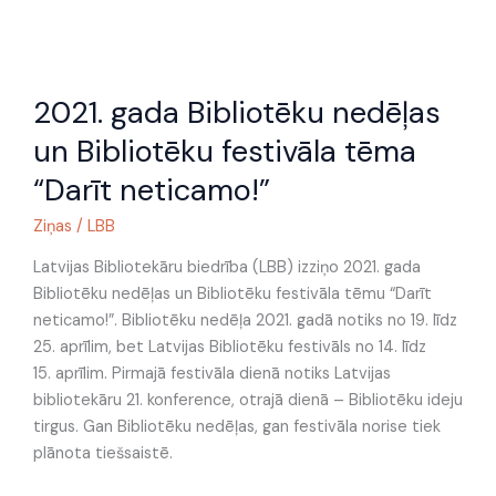
2021.
2021. gada Bibliotēku nedēļas
gada
Bibliotēku
un Bibliotēku festivāla tēma
nedēļas
“Darīt neticamo!”
un
Bibliotēku
Ziņas
/
LBB
festivāla
tēma
Latvijas Bibliotekāru biedrība (LBB) izziņo 2021. gada
“Darīt
Bibliotēku nedēļas un Bibliotēku festivāla tēmu “Darīt
neticamo!”
neticamo!”. Bibliotēku nedēļa 2021. gadā notiks no 19. līdz
25. aprīlim, bet Latvijas Bibliotēku festivāls no 14. līdz
15. aprīlim. Pirmajā festivāla dienā notiks Latvijas
bibliotekāru 21. konference, otrajā dienā – Bibliotēku ideju
tirgus. Gan Bibliotēku nedēļas, gan festivāla norise tiek
plānota tiešsaistē.