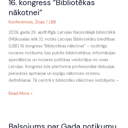
16. kongress “Bibliotēkas
nākotnei”
Konferences
,
Ziņas
/
LBB
2026. gada 29. aprīlī Rīgā, Latvijas Nacionālajā bibliotēkā
(Mūkusalas ielā 3), notiks Latvijas Bibliotekāru biedrības
(LBB) 16. kongress “Bibliotēkas nākotnei” – nozīmīgs
nozares notikums, kas pulcēs bibliotekārus, informācijas
speciālistus un nozares politikas veidotājus no visas
Latvijas. Kongress būs platforma profesionālai diskusijai,
pieredzes apmaiņai un kopīgu nākotnes virzienu
definēšanai. Tā centrā ir bibliotēku nākotnes redzējums –
Read More »
Balsojums
Balsojums par Gada notikumu
par