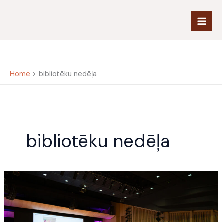
Skip
to
content
Home
bibliotēku nedēļa
bibliotēku nedēļa
Atskats
uz
LBB
16.