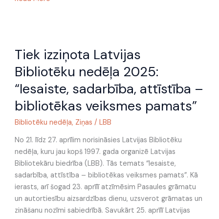
Tiek
Tiek izziņota Latvijas
izziņota
Latvijas
Bibliotēku nedēļa 2025:
Bibliotēku
“Iesaiste, sadarbība, attīstība –
nedēļa
2025:
bibliotēkas veiksmes pamats”
“Iesaiste,
Bibliotēku nedēļa
,
Ziņas
/
LBB
sadarbība,
attīstība
No 21. līdz 27. aprīlim norisināsies Latvijas Bibliotēku
–
nedēļa, kuru jau kopš 1997. gada organizē Latvijas
bibliotēkas
Bibliotekāru biedrība (LBB). Tās temats “Iesaiste,
veiksmes
sadarbība, attīstība – bibliotēkas veiksmes pamats”. Kā
pamats”
ierasts, arī šogad 23. aprīlī atzīmēsim Pasaules grāmatu
un autortiesību aizsardzības dienu, uzsverot grāmatas un
zināšanu nozīmi sabiedrībā. Savukārt 25. aprīlī Latvijas