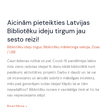
Aicinām
Aicinām pieteikties Latvijas
pieteikties
Latvijas
Bibliotēku ideju tirgum jau
Bibliotēku
sesto reizi!
ideju
tirgum
Bibliotēku ideju tirgus
,
Bibliotēku mārketinga sekcija
,
Ziņas
jau
/
LBB
sesto
Cauri ikdienas rutīnai un pat Covid-19 pandēmijas laikos
reizi!
mūs vieno radošas idejas! Ik dienu kādā bibliotēkā norit
pasākumi, aktivitātes, projekti. Darbu ir daudz un, lai vai
cik interesants un aktuāls šobrīd ir mākslīgais intelekts,
mēs paši ģenerējam izcilas idejas! Kāpēc lai ar tām
nepadalītos? Bibliotēku nozare ir savdabīga tieši ar to, ka
nav nepieciešams slēpt
Read More »