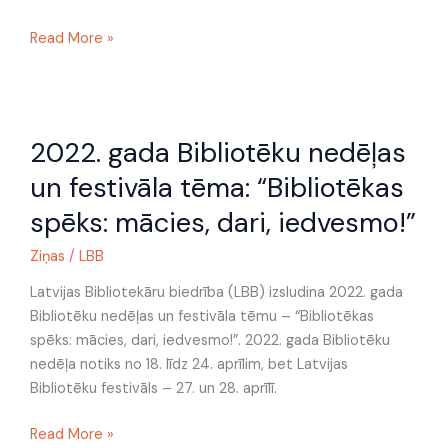
Read More »
2022.
2022. gada Bibliotēku nedēļas
gada
Bibliotēku
un festivāla tēma: “Bibliotēkas
nedēļas
spēks: mācies, dari, iedvesmo!”
un
festivāla
Ziņas
/
LBB
tēma:
“Bibliotēkas
Latvijas Bibliotekāru biedrība (LBB) izsludina 2022. gada
spēks:
Bibliotēku nedēļas un festivāla tēmu – “Bibliotēkas
mācies,
spēks: mācies, dari, iedvesmo!”. 2022. gada Bibliotēku
dari,
nedēļa notiks no 18. līdz 24. aprīlim, bet Latvijas
iedvesmo!”
Bibliotēku festivāls – 27. un 28. aprīlī.
Read More »