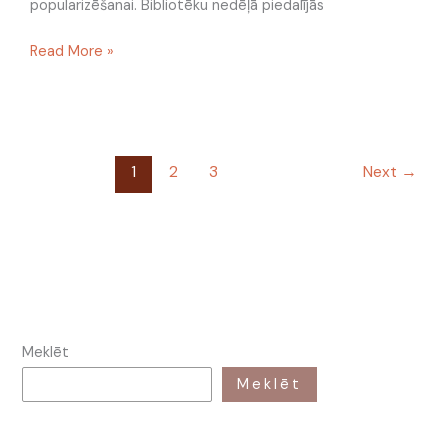
popularizēšanai. Bibliotēku nedēļā piedalījās
Read More »
1
2
3
Next
→
Meklēt
Meklēt