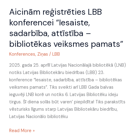
Aicinām
Aicinām reģistrēties LBB
reģistrēties
LBB
konferencei “Iesaiste,
konferencei
sadarbība, attīstība –
“Iesaiste,
sadarbība,
bibliotēkas veiksmes pamats”
attīstība
Konferences
,
Ziņas
/
LBB
–
bibliotēkas
2025. gada 25. aprīlī Latvijas Nacionālajā bibliotēkā (LNB)
veiksmes
notiks Latvijas Bibliotekāru biedrības (LBB) 23.
pamats”
konference “Iesaiste, sadarbība, attīstība – bibliotēkas
veiksmes pamats”. Tiks sveikti arī LBB Gada balvas
ieguvēji LNB korē un notiks 6. Latvijas Bibliotēku ideju
tirgus. Šī diena solās būt varen’ piepildīta! Tiks parakstīts
vēsturisks līgums starp Latvijas Bibliotekāru biedrību,
Latvijas Nacionālo bibliotēku
Read More »