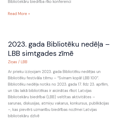
Bibliotekāru biedrība rīko konferenci
Read More »
2023.
2023. gada Bibliotēku nedēļa –
gada
Bibliotēku
LBB simtgades zīmē
nedēļa
–
Ziņas
/
LBB
LBB
Ar prieku izziņojam 2023. gada Bibliotēku nedēļas un
simtgades
Bibliotēku festivāla tēmu – “Svinam kopā! LBB 100”.
zīmē
Bibliotēku nedēļa notiks no 2023. gada 17. līdz 23. aprīlim,
un tās laikā bibliotēkas ir aicinātas rīkot Latvijas
Bibliotekāru biedrībai (LBB) veltītas aktivitātes –
sarunas, diskusijas, atmiņu vakarus, konkursus, publikācijas
–, kas pievērš uzmanību biedrības nozīmei Latvijas
bibliotekāru dzīvē