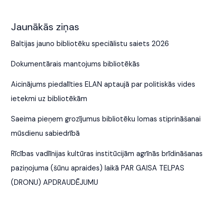
Jaunākās ziņas
Baltijas jauno bibliotēku speciālistu saiets 2026
Dokumentārais mantojums bibliotēkās
Aicinājums piedalīties ELAN aptaujā par politiskās vides
ietekmi uz bibliotēkām
Saeima pieņem grozījumus bibliotēku lomas stiprināšanai
mūsdienu sabiedrībā
Rīcības vadlīnijas kultūras institūcijām agrīnās brīdināšanas
paziņojuma (šūnu apraides) laikā PAR GAISA TELPAS
(DRONU) APDRAUDĒJUMU