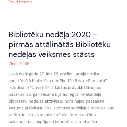
Read More »
Bibliotēku
Bibliotēku nedēļa 2020 –
nedēļa
2020
pirmās attālinātās Bibliotēku
–
nedēļas veiksmes stāsts
pirmās
attālinātās
Ziņas
/
LBB
Bibliotēku
nedēļas
Laikā no šī gada 20. līdz 26. aprīlim Latvijā notika
veiksmes
gadskārtējā Bibliotēku nedēļa. Tā kā sakarā ar valstī
stāsts
izsludināto “Covid-19” ārkārtas stāvokli klātienes
pasākumu organizēšana bija aizliegta, lielākā daļa
Bibliotēku nedēļas aktivitāšu norisinājās tiešsaistē.
Vairums aktivitāšu tika izvērstas sociālajos medijos, kas
lielākoties tika izmantoti kā platforma dažādu
pakalpojumu, iespēju un informācijas materiālu