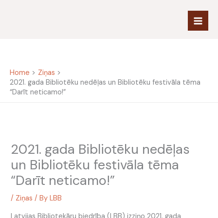
Skip
to
content
Home
Ziņas
2021. gada Bibliotēku nedēļas un Bibliotēku festivāla tēma
“Darīt neticamo!”
2021. gada Bibliotēku nedēļas
un Bibliotēku festivāla tēma
“Darīt neticamo!”
/
Ziņas
/ By
LBB
Latvijas Bibliotekāru biedrība (LBB) izziņo 2021. gada