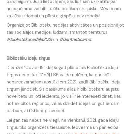
pārsteigums Jūsu lietotājiem, kas līdz šim uzskatīts par
neiespējamu vai bibliotēku profilam netipisku. Mēs ticam,
ka Jūsu izdomai un pārsteigtspējai nav robežu!
Organizējot Bibliotēku nedēļas aktivitātes un pozicionējot
tās sociālajos medijos, lūdzam izmantot tēmturus
#bibliotēkunedēļa2021
un
#darītneticamo
.
Bibliotēku ideju tirgus
Diemžēl “Covid-19” dēļ šogad plānotais Bibliotēku ideju
tirgus nenotika. Tādēļ LBB valde nolēma, ka par spīti
neparedzamajiem apstākļiem 2021. gadā Bibliotēku ideju
tirgum jānotiek. Šis pasākums allaž ir bibliotekāru augstu
novērtēts un ļoti iecienīts, jo visi ir ieinteresēti zināt, kas
notiek citos reģionos, vēlas dzirdēt idejas un gūt ierosmi
darbam, attīstībai, pilnveidei.
Lai gan tas nebūs ne viegli, ne vienkārši, 2021. gada ideju
tirgus tiks organizēts tiešsaistē. Iedvesma un pārliecība