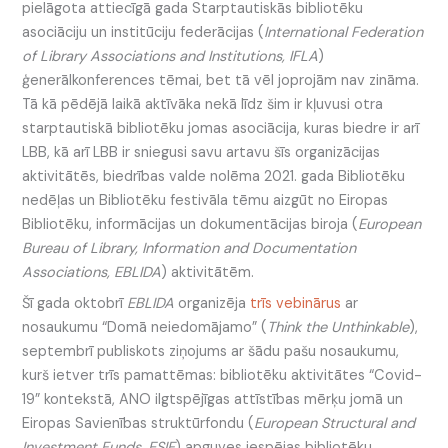
pielāgota attiecīgā gada Starptautiskās bibliotēku
asociāciju un institūciju federācijas (
International Federation
of Library Associations and Institutions, IFLA
)
ģenerālkonferences tēmai, bet tā vēl joprojām nav zināma.
Tā kā pēdējā laikā aktīvāka nekā līdz šim ir kļuvusi otra
starptautiskā bibliotēku jomas asociācija, kuras biedre ir arī
LBB, kā arī LBB ir sniegusi savu artavu šīs organizācijas
aktivitātēs, biedrības valde nolēma 2021. gada Bibliotēku
nedēļas un Bibliotēku festivāla tēmu aizgūt no Eiropas
Bibliotēku, informācijas un dokumentācijas biroja (
European
Bureau of Library, Information and Documentation
Associations, EBLIDA
) aktivitātēm.
Šī gada oktobrī
EBLIDA
organizēja
trīs vebinārus
ar
nosaukumu “Domā neiedomājamo” (
Think the Unthinkable
),
septembrī publiskots ziņojums ar šādu pašu nosaukumu,
kurš ietver trīs pamattēmas: bibliotēku aktivitātes “Covid-
19” kontekstā, ANO ilgtspējīgas attīstības mērķu jomā un
Eiropas Savienības struktūrfondu (
European Structural and
Investment Funds
,
ESIF
) apguves iespējas bibliotēku