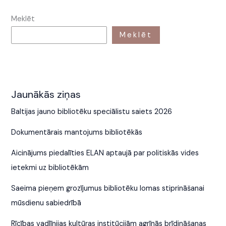
Meklēt
Meklēt
Jaunākās ziņas
Baltijas jauno bibliotēku speciālistu saiets 2026
Dokumentārais mantojums bibliotēkās
Aicinājums piedalīties ELAN aptaujā par politiskās vides
ietekmi uz bibliotēkām
Saeima pieņem grozījumus bibliotēku lomas stiprināšanai
mūsdienu sabiedrībā
Rīcības vadlīnijas kultūras institūcijām agrīnās brīdināšanas