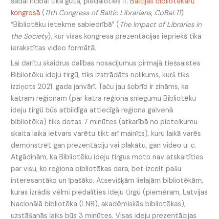
šādai rīcībai tika gūta, piedaloties
11. Baltijas bibliotekāru
kongresā
(
11th Congress of Baltic Librarians
,
CoBaL11
)
“Bibliotēku ietekme sabiedrībā” (
The Impact of Libraries in
the Society
), kur visas kongresa prezentācijas iepriekš tika
ierakstītas video formātā.
Lai darītu skaidrus dalības nosacījumus pirmajā tiešsaistes
Bibliotēku ideju tirgū, tiks izstrādāts nolikums, kurš tiks
izziņots 2021. gada janvārī. Taču jau šobrīd ir zināms, ka
katram reģionam (par katra reģiona sniegumu Bibliotēku
ideju tirgū būs atbildīga attiecīgā reģiona galvenā
bibliotēka) tiks dotas 7 minūtes (atkarībā no pieteikumu
skaita laika ietvars varētu tikt arī mainīts), kuru laikā varēs
demonstrēt gan prezentāciju vai plakātu, gan video u. c.
Atgādinām, ka Bibliotēku ideju tirgus moto nav atskaitīties
par visu, ko reģiona bibliotēkas dara, bet izcelt pašu
interesantāko un īpašāko. Atsevišķām lielajām bibliotēkām,
kuras izrādīs vēlmi piedalīties ideju tirgū (piemēram, Latvijas
Nacionālā bibliotēka (LNB), akadēmiskās bibliotēkas),
uzstāšanās laiks būs 3 minūtes. Visas ideju prezentācijas