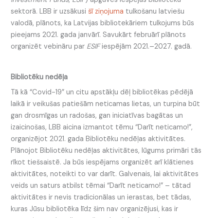
sektorā. LBB ir uzsākusi
šī ziņojuma
tulkošanu latviešu
valodā, plānots, ka Latvijas bibliotekāriem tulkojums būs
pieejams 2021. gada janvārī. Savukārt februārī plānots
organizēt vebināru par
ESIF
iespējām 2021.–2027. gadā.
Bibliotēku nedēļa
Tā kā “Covid-19” un citu apstākļu dēļ bibliotēkas pēdējā
laikā ir veikušas patiešām neticamas lietas, un turpina būt
gan drosmīgas un radošas, gan iniciatīvas bagātas un
izaicinošas, LBB aicina izmantot tēmu “Darīt neticamo!”,
organizējot 2021. gada Bibliotēku nedēļas aktivitātes.
Plānojot Bibliotēku nedēļas aktivitātes, lūgums primāri tās
rīkot tiešsaistē. Ja būs iespējams organizēt arī klātienes
aktivitātes, noteikti to var darīt. Galvenais, lai aktivitātes
veids un saturs atbilst tēmai “Darīt neticamo!” – tātad
aktivitātes ir nevis tradicionālas un ierastas, bet tādas,
kuras Jūsu bibliotēka līdz šim nav organizējusi, kas ir