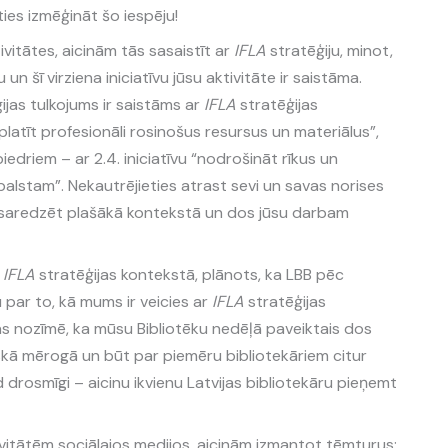
ies izmēģināt šo iespēju!
vitātes, aicinām tās sasaistīt ar
IFLA
stratēģiju, minot,
 un šī virziena iniciatīvu jūsu aktivitāte ir saistāma.
ijas tulkojums ir saistāms ar
IFLA
stratēģijas
 izplatīt profesionāli rosinošus resursus un materiālus”,
edriem – ar 2.4. iniciatīvu “nodrošināt rīkus un
balstam”. Nekautrējieties atrast sevi un savas norises
i saredzēt plašākā kontekstā un dos jūsu darbam
u
IFLA
stratēģijas kontekstā, plānots, ka LBB pēc
 par to, kā mums ir veicies ar
IFLA
stratēģijas
as nozīmē, ka mūsu Bibliotēku nedēļā paveiktais dos
kā mērogā un būt par piemēru bibliotekāriem citur
drosmīgi – aicinu ikvienu Latvijas bibliotekāru pieņemt
ivitātēm sociālajos medijos, aicinām izmantot tēmturus: