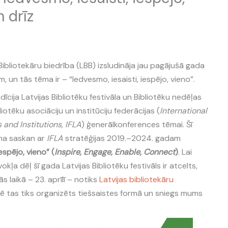
 drīz
Bibliotekāru biedrība (LBB) izsludināja jau pagājušā gada
m, un tās tēma ir – “Iedvesmo, iesaisti, iespējo, vieno”.
adīcija Latvijas Bibliotēku festivāla un Bibliotēku nedēļas
otēku asociāciju un institūciju federācijas (
International
 and Institutions
,
IFLA
) ģenerālkonferences tēmai. Šī
ma saskan ar
IFLA
stratēģijas 2019.–2024. gadam
espējo, vieno” (
Inspire, Engage, Enable, Connect
)
. Lai
okļa dēļ šī gada Latvijas Bibliotēku festivāls ir atcelts,
s laikā – 23. aprīlī – notiks
Latvijas bibliotekāru
urē tas tiks organizēts tiešsaistes formā un sniegs mums