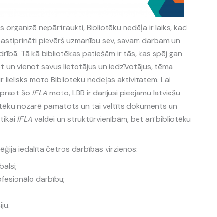
 organizē nepārtraukti, Bibliotēku nedēļa ir laiks, kad
pastiprināti pievērš uzmanību sev, savam darbam un
edrībā. Tā kā bibliotēkas patiešām ir tās, kas spēj gan
ot un vienot savus lietotājus un iedzīvotājus, tēma
 ir lielisks moto Bibliotēku nedēļas aktivitātēm. Lai
izprast šo
IFLA
moto, LBB ir darījusi pieejamu latviešu
liotēku nozarē pamatots un tai veltīts dokuments un
tikai
IFLA
valdei un struktūrvienībām, bet arī bibliotēku
ēģija iedalīta četros darbības virzienos:
balsi;
fesionālo darbību;
ju.