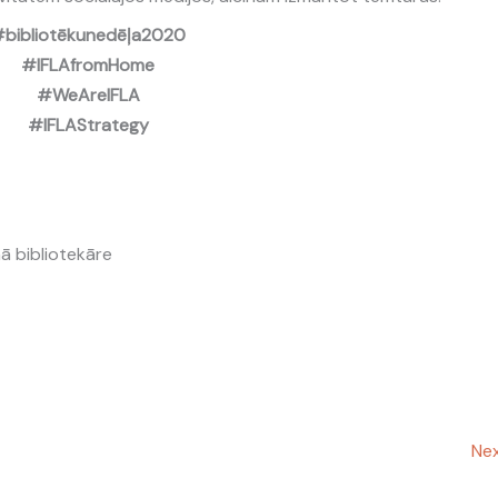
bibliotēkunedēļa2020
#IFLAfromHome
#WeAreIFLA
#IFLAStrategy
nā bibliotekāre
Nex