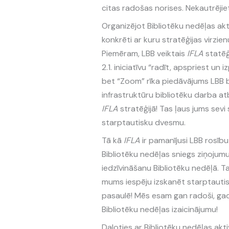
citas radošas norises. Nekautrējiet
Organizējot Bibliotēku nedēļas akti
konkrēti ar kuru stratēģijas virzienu
Piemēram, LBB veiktais
IFLA
statēģ
2.1. iniciatīvu “radīt, apspriest un
bet “Zoom” rīka piedāvājums LBB bi
infrastruktūru bibliotēku darba at
IFLA
stratēģijā! Tas ļaus jums sev
starptautisku dvesmu.
Tā kā
IFLA
ir pamanījusi LBB rosīb
Bibliotēku nedēļas sniegs ziņojumu
iedzīvināšanu Bibliotēku nedēļā. T
mums iespēju izskanēt starptautis
pasaulē! Mēs esam gan radoši, gad 
Bibliotēku nedēļas izaicinājumu!
Daloties ar Bibliotēku nedēļas akt