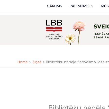
Skip
SĀKUMS
PAR MUMS
MŪS
to
content
Home
Ziņas
Bibliotēku nedēļa “Iedvesmo, iesaisti
Bibliotēku nedēļa “