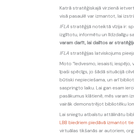
Katrā stratēģiskajā virzienā ietvert
visā pasaulē var izmantot, lai izst
IFLA
stratēģijā noteiktā vīzija ir: 
izglītotu, informētu un līdzdalīgu s
varam darīt, lai dalītos ar stratēģi
IFLA
stratēģijas latviskojums piee
Moto “Iedvesmo, iesaisti, iespējo, 
īpaši spēcīgs, jo šādā situācijā ci
būtiski nepieciešama, un arī bibliot
saspringto laiku. Lai gan esam ier
pasākumus klātienē, mēs varam izm
vairāk demonstrējot bibliotēku lo
Lai sniegtu atbalstu attālinātu bi
LBB biedriem piedāvā izmantot ti
virtuālas tikšanās ar autoriem, or