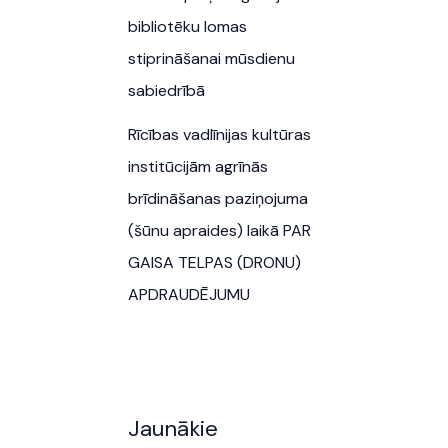
bibliotēku lomas
stiprināšanai mūsdienu
sabiedrībā
Rīcības vadlīnijas kultūras
institūcijām agrīnās
brīdināšanas paziņojuma
(šūnu apraides) laikā PAR
GAISA TELPAS (DRONU)
APDRAUDĒJUMU
Jaunākie