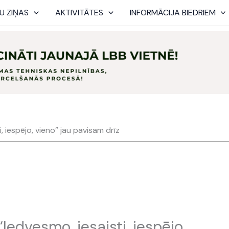
U ZIŅAS
AKTIVITĀTES
INFORMĀCIJA BIEDRIEM
, iespējo, vieno” jau pavisam drīz
Iedvesmo, iesaisti, iespējo,