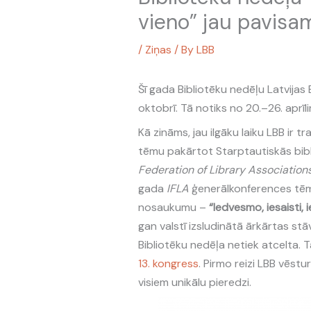
vieno” jau pavisam
/
Ziņas
/ By
LBB
Šī gada Bibliotēku nedēļu Latvijas 
oktobrī. Tā notiks no 20.–26. aprīli
Kā zināms, jau ilgāku laiku LBB ir tr
tēmu pakārtot Starptautiskās bibli
Federation of
Library Associations
gada
IFLA
ģenerālkonferences tē
nosaukumu –
“
Iedvesmo, iesaisti, i
gan valstī izsludinātā ārkārtas stāv
Bibliotēku nedēļa netiek atcelta. Tā
13. kongress
. Pirmo reizi LBB vēst
visiem unikālu pieredzi.