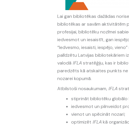
Lai gan bibliotēkas dažādas norises
bibliotēkas ar savām aktivitātēm 
profesijai, bibliotēku nozīmei sabi
iedvesmot un iesaistīt, gan iespēj
“Iedvesmo, iesaisti, iespējo, vieno”
palīdzētu Latvijas bibliotekāriem 
valodā
IFLA
stratēģiju, kas ir bib
paredzēts kā atskaites punkts ne 
nozarei kopumā.
Atbilstoši nosaukumam,
IFLA
strat
stiprināt bibliotēku globālo 
iedvesmot un pilnveidot pro
vienot un spēcināt nozari;
optimizēt
IFLA
kā organizāci