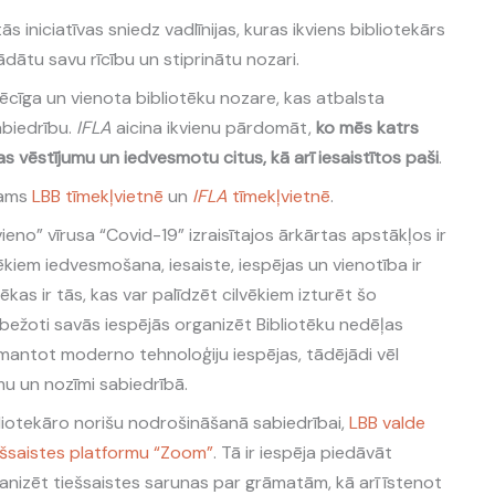
ās iniciatīvas sniedz vadlīnijas, kuras ikviens bibliotekārs
rādātu savu rīcību un stiprinātu nozari.
spēcīga un vienota bibliotēku nozare, kas atbalsta
abiedrību.
IFLA
aicina ikvienu pārdomāt,
ko mēs katrs
jas vēstījumu un iedvesmotu citus, kā arī iesaistītos paši
.
jams
LBB tīmekļvietnē
un
IFLA
tīmekļvietnē
.
vieno” vīrusa “Covid-19” izraisītajos ārkārtas apstākļos ir
lvēkiem iedvesmošana, iesaiste, iespējas un vienotība ir
ēkas ir tās, kas var palīdzēt cilvēkiem izturēt šo
obežoti savās iespējās organizēt Bibliotēku nedēļas
antot moderno tehnoloģiju iespējas, tādējādi vēl
mu un nozīmi sabiedrībā.
bliotekāro norišu nodrošināšanā sabiedrībai,
LBB valde
ešsaistes platformu “Zoom”
. Tā ir iespēja piedāvāt
ganizēt tiešsaistes sarunas par grāmatām, kā arī īstenot