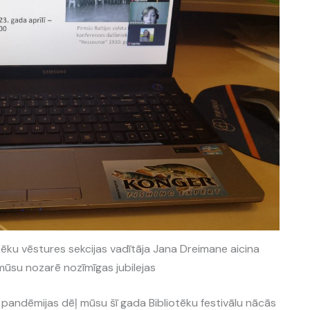
ēku vēstures sekcijas vadītāja Jana Dreimane aicina
mūsu nozarē nozīmīgas jubilejas
s pandēmijas dēļ mūsu šī gada Bibliotēku festivālu nācās