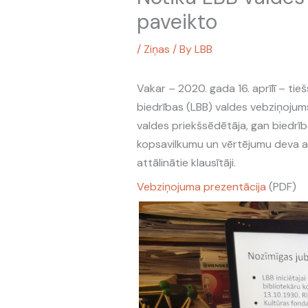
paveikto
/
Ziņas
/ By
LBB
Vakar – 2020. gada 16. aprīlī – tie
biedrības (LBB) valdes vebziņojum
valdes priekšsēdētāja, gan biedrīb
kopsavilkumu un vērtējumu deva arī
attālinātie klausītāji.
Vebziņojuma prezentācija
(PDF)