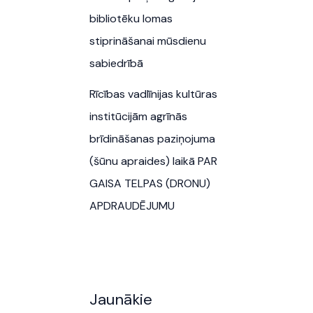
bibliotēku lomas
stiprināšanai mūsdienu
sabiedrībā
Rīcības vadlīnijas kultūras
institūcijām agrīnās
brīdināšanas paziņojuma
(šūnu apraides) laikā PAR
GAISA TELPAS (DRONU)
APDRAUDĒJUMU
Jaunākie