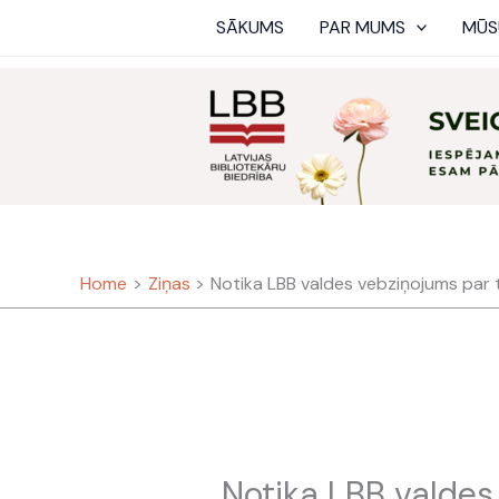
Skip
SĀKUMS
PAR MUMS
MŪS
to
content
Home
Ziņas
Notika LBB valdes vebziņojums par 
Notika LBB valdes