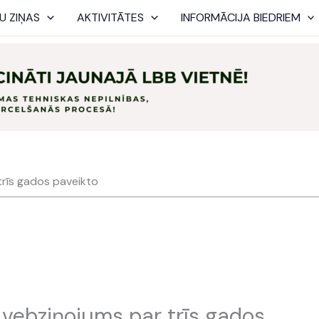
U ZIŅAS
AKTIVITĀTES
INFORMĀCIJA BIEDRIEM
trīs gados paveikto
 vebziņojums par trīs gados