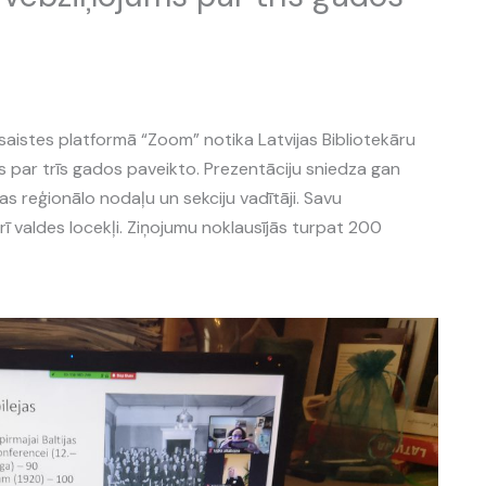
šsaistes platformā “Zoom” notika Latvijas Bibliotekāru
s par trīs gados paveikto. Prezentāciju sniedza gan
as reģionālo nodaļu un sekciju vadītāji. Savu
 valdes locekļi. Ziņojumu noklausījās turpat 200