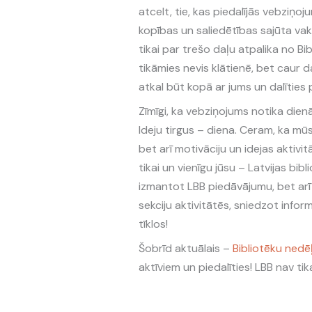
atcelt, tie, kas piedalījās vebziņoju
kopības un saliedētības sajūta vakar
tikai par trešo daļu atpalika no B
tikāmies nevis klātienē, bet caur d
atkal būt kopā ar jums un dalīties 
Zīmīgi, ka vebziņojums notika dienā
Ideju tirgus – diena. Ceram, ka mū
bet arī motivāciju un idejas aktivitā
tikai un vienīgu jūsu – Latvijas bibl
izmantot LBB piedāvājumu, bet arī 
sekciju aktivitātēs, sniedzot inform
tīklos!
Šobrīd aktuālais –
Bibliotēku nedē
aktīviem un piedalīties! LBB nav tik