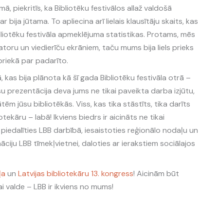
mā, piekritīs, ka Bibliotēku festivālos allaž valdošā
 bija jūtama. To apliecina arī lielais klausītāju skaits, kas
ibliotēku festivāla apmeklējuma statistikas. Protams, mēs
atoru un viedierīču ekrāniem, taču mums bija liels prieks
priekā par padarīto.
, kas bija plānota kā šī gada Bibliotēku festivāla otrā –
su prezentācija deva jums ne tikai paveikta darba izjūtu,
tēm jūsu bibliotēkās. Viss, kas tika stāstīts, tika darīts
iotekāru – labā! Ikviens biedrs ir aicināts ne tikai
piedalīties LBB darbībā, iesaistoties reģionālo nodaļu un
āciju LBB tīmekļvietnei, daloties ar ierakstiem sociālajos
ļa
un
Latvijas bibliotekāru 13. kongress
! Aicinām būt
ai valde – LBB ir ikviens no mums!