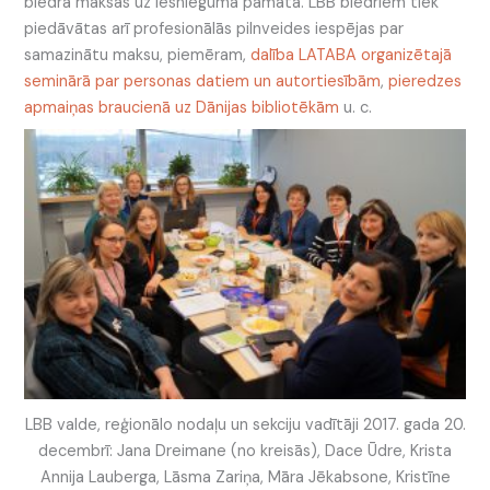
biedra maksas uz iesnieguma pamata. LBB biedriem tiek
piedāvātas arī profesionālās pilnveides iespējas par
samazinātu maksu, piemēram,
dalība LATABA organizētajā
seminārā par personas datiem un autortiesībām
,
pieredzes
apmaiņas braucienā uz Dānijas bibliotēkām
u. c.
LBB valde, reģionālo nodaļu un sekciju vadītāji 2017. gada 20.
decembrī: Jana Dreimane (no kreisās), Dace Ūdre, Krista
Annija Lauberga, Lāsma Zariņa, Māra Jēkabsone, Kristīne