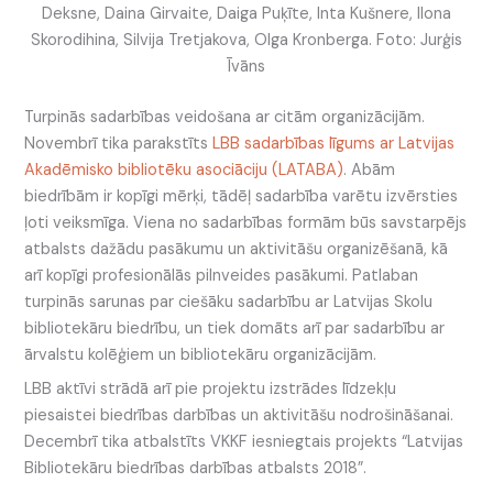
Deksne, Daina Girvaite, Daiga Puķīte, Inta Kušnere, Ilona
Skorodihina, Silvija Tretjakova, Olga Kronberga. Foto: Jurģis
Īvāns
Turpinās sadarbības veidošana ar citām organizācijām.
Novembrī tika parakstīts
LBB sadarbības līgums ar Latvijas
Akadēmisko bibliotēku asociāciju (LATABA)
. Abām
biedrībām ir kopīgi mērķi, tādēļ sadarbība varētu izvērsties
ļoti veiksmīga. Viena no sadarbības formām būs savstarpējs
atbalsts dažādu pasākumu un aktivitāšu organizēšanā, kā
arī kopīgi profesionālās pilnveides pasākumi. Patlaban
turpinās sarunas par ciešāku sadarbību ar Latvijas Skolu
bibliotekāru biedrību, un tiek domāts arī par sadarbību ar
ārvalstu kolēģiem un bibliotekāru organizācijām.
LBB aktīvi strādā arī pie projektu izstrādes līdzekļu
piesaistei biedrības darbības un aktivitāšu nodrošināšanai.
Decembrī tika atbalstīts VKKF iesniegtais projekts “Latvijas
Bibliotekāru biedrības darbības atbalsts 2018”.