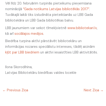
Vēl līdz 20. februārim turpinās pieteikumu pieņemšana
nominācijā
“Gada notikums Latvijas bibliotēkās 2017”
.
Tuvākajā laikā tiks izsludināta pieteikšanās uz LBB Gada
bibliotekāra un LBB Gada bibliotēkas balvu.
LBB jaunumiem var sekot tīmekļvietnē
www.bibliotekari.lv
,
kā arī
sociālajos medijos
.
Biedrība turpina aktīvi pārstāvēt bibliotekāru un
informācijas nozares speciālistu intereses, tādēļ aicinām
kļūt par LBB biedriem
un aktīvi iesaistīties LBB aktivitātēs.
Ilona Skorodihina,
Latvijas Bibliotekāru biedrības valdes locekle
←
Previous Ziņa
Next Ziņa
→