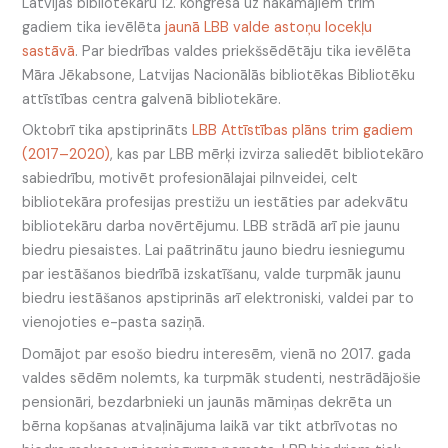
Latvijas bibliotekāru 12. kongresā uz nākamajiem trim
gadiem tika ievēlēta
jaunā LBB valde astoņu locekļu
sastāvā
. Par biedrības valdes priekšsēdētāju tika ievēlēta
Māra Jēkabsone, Latvijas Nacionālās bibliotēkas Bibliotēku
attīstības centra galvenā bibliotekāre.
Oktobrī tika apstiprināts
LBB Attīstības plāns trim gadiem
(2017–2020)
, kas par LBB mērķi izvirza saliedēt bibliotekāro
sabiedrību, motivēt profesionālajai pilnveidei, celt
bibliotekāra profesijas prestižu un iestāties par adekvātu
bibliotekāru darba novērtējumu. LBB strādā arī pie jaunu
biedru piesaistes. Lai paātrinātu jauno biedru iesniegumu
par iestāšanos biedrībā izskatīšanu, valde turpmāk jaunu
biedru iestāšanos apstiprinās arī elektroniski, valdei par to
vienojoties e-pasta saziņā.
Domājot par esošo biedru interesēm, vienā no 2017. gada
valdes sēdēm nolemts, ka turpmāk studenti, nestrādājošie
pensionāri, bezdarbnieki un jaunās māmiņas dekrēta un
bērna kopšanas atvaļinājuma laikā var tikt atbrīvotas no