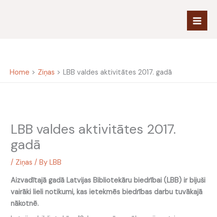
Skip
to
content
Home
Ziņas
LBB valdes aktivitātes 2017. gadā
LBB valdes aktivitātes 2017.
gadā
/
Ziņas
/ By
LBB
Aizvadītajā gadā Latvijas Bibliotekāru biedrībai (LBB) ir bijuši
vairāki lieli notikumi, kas ietekmēs biedrības darbu tuvākajā
nākotnē.