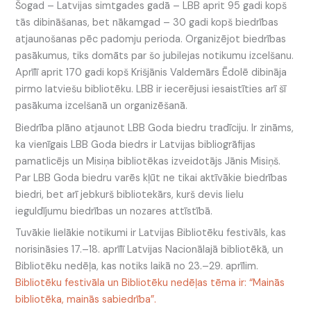
Šogad – Latvijas simtgades gadā – LBB aprit 95 gadi kopš
tās dibināšanas, bet nākamgad – 30 gadi kopš biedrības
atjaunošanas pēc padomju perioda. Organizējot biedrības
pasākumus, tiks domāts par šo jubilejas notikumu izcelšanu.
Aprīlī aprit 170 gadi kopš Krišjānis Valdemārs Ēdolē dibināja
pirmo latviešu bibliotēku. LBB ir iecerējusi iesaistīties arī šī
pasākuma izcelšanā un organizēšanā.
Biedrība plāno atjaunot LBB Goda biedru tradīciju. Ir zināms,
ka vienīgais LBB Goda biedrs ir Latvijas bibliogrāfijas
pamatlicējs un Misiņa bibliotēkas izveidotājs Jānis Misiņš.
Par LBB Goda biedru varēs kļūt ne tikai aktīvākie biedrības
biedri, bet arī jebkurš bibliotekārs, kurš devis lielu
ieguldījumu biedrības un nozares attīstībā.
Tuvākie lielākie notikumi ir Latvijas Bibliotēku festivāls, kas
norisināsies 17.–18. aprīlī Latvijas Nacionālajā bibliotēkā, un
Bibliotēku nedēļa, kas notiks laikā no 23.–29. aprīlim.
Bibliotēku festivāla un Bibliotēku nedēļas tēma ir: “Mainās
bibliotēka, mainās sabiedrība”.