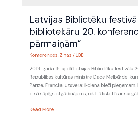
Latvijas
Latvijas Bibliotēku festiv
Bibliotēku
festivāla
bibliotekāru 20. konferenc
2019
pārmaiņām”
pirmā
diena
Konferences
,
Ziņas
/
LBB
–
Latvijas
2019. gada 16. aprīlī Latvijas Bibliotēku festivālu
bibliotekāru
Republikas kultūras ministre Dace Melbārde, ku
20.
Parīzē, Francijā, uzsvēra: ikdienā bieži pieņemam
konference
ir kā sāpīgs atgādinājums, cik būtiski tās ir sargāt
“Bibliotēkas
Read More »
–
dialogs
ceļā
uz