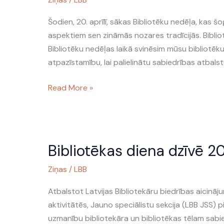
nedēļa
2015
Šodien, 20. aprīlī, sākas Bibliotēku nedēļa, kas 
aspektiem sen zināmās nozares tradīcijās. Biblio
Bibliotēku nedēļas laikā svinēsim mūsu bibliotēk
atpazīstamību, lai palielinātu sabiedrības atbalstu
Read More »
Bibliotēkas
Bibliotēkas diena dzīvē 2
diena
dzīvē
Ziņas
/
LBB
2015
Atbalstot Latvijas Bibliotekāru biedrības aicinājum
aktivitātēs, Jauno speciālistu sekcija (LBB JSS) p
uzmanību bibliotekāra un bibliotēkas tēlam sabie