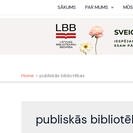
Skip
SĀKUMS
PAR MUMS
MŪS
to
content
Home
publiskās bibliotēkas
publiskās bibliot