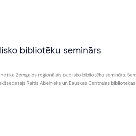
isko bibliotēku seminārs
notika Zemgales reģionālais publisko bibliotēku seminārs. Se
kšsēdētājs Raitis Ābelnieks un Bauskas Centrālās bibliotēkas