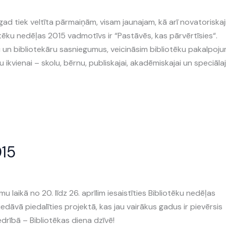
šogad tiek veltīta pārmaiņām, visam jaunajam, kā arī novatoriska
tēku nedēļas 2015 vadmotīvs ir “Pastāvēs, kas pārvērtīsies“.
u un bibliotekāru sasniegumus, veicināsim bibliotēku pakalpoj
 ikvienai – skolu, bērnu, publiskajai, akadēmiskajai un speciālaj
015
u laikā no 20. līdz 26. aprīlim iesaistīties Bibliotēku nedēļas
iedāvā piedalīties projektā, kas jau vairākus gadus ir pievērsis
drībā – Bibliotēkas diena dzīvē!