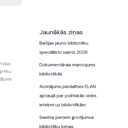
Jaunākās ziņas
Baltijas jauno bibliotēku
speciālistu saiets 2026
tvijas
Dokumentārais mantojums
sgrēku
bibliotēkās
dījums
Aicinājums piedalīties ELAN
aptaujā par politiskās vides
ietekmi uz bibliotēkām
Saeima pieņem grozījumus
bibliotēku lomas