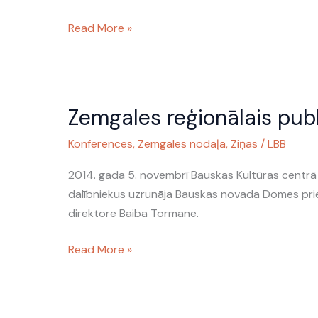
Read More »
Zemgales
Zemgales reģionālais publ
reģionālais
publisko
Konferences
,
Zemgales nodaļa
,
Ziņas
/
LBB
bibliotēku
seminārs
2014. gada 5. novembrī Bauskas Kultūras centrā 
dalībniekus uzrunāja Bauskas novada Domes prie
direktore Baiba Tormane.
Read More »