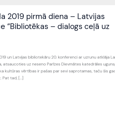
āla 2019 pirmā diena – Latvijas
e “Bibliotēkas – dialogs ceļā uz
 2019 un Latvijas bibliotekāru 20. konferenci ar uzrunu atklāja La
ra, atsaucoties uz neseno Parīzes Dievmātes katedrāles ugun
, ka kultūras vērtības ir pašas par sevi saprotamas, taču šis ga
. Pat tad, […]