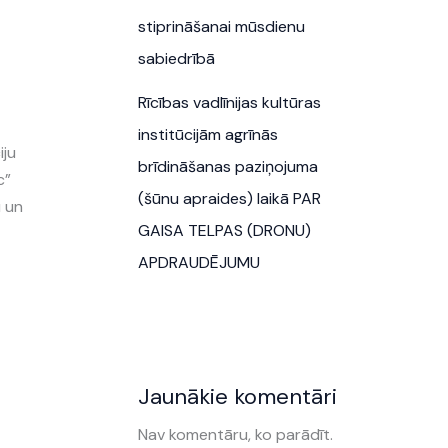
stiprināšanai mūsdienu
sabiedrībā
Rīcības vadlīnijas kultūras
institūcijām agrīnās
iju
brīdināšanas paziņojuma
c”
(šūnu apraides) laikā PAR
u un
GAISA TELPAS (DRONU)
APDRAUDĒJUMU
Jaunākie komentāri
Nav komentāru, ko parādīt.