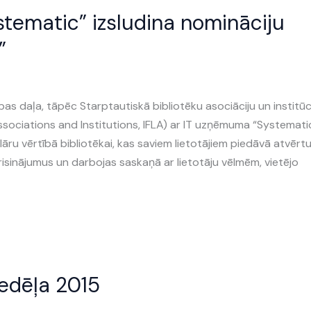
tematic” izsludina nomināciju
”
bas daļa, tāpēc Starptautiskā bibliotēku asociāciju un institūc
Associations and Institutions, IFLA) ar IT uzņēmuma “Systemati
ru vērtībā bibliotēkai, kas saviem lietotājiem piedāvā atvērt
 risinājumus un darbojas saskaņā ar lietotāju vēlmēm, vietējo
nedēļa 2015