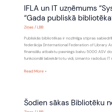
IFLA
pārmaiņām”
IFLA un IT uzņēmums “Sys
un
IT
“Gada publiskā bibliotēka
uzņēmums
Ziņas
/
LBB
“Systematic”
izsludina
Publiskās bibliotēkas ir nozīmīga stipras sabiedrī
nomināciju
federācija (International Federation of Library 
“Gada
finansiālu atbalstu pasniegs balvu 5000 ASV dolā
publiskā
funkcionāli labiekārtotu vidi, izmanto radošus IT
bibliotēka”
Read More »
Šodien
Šodien sākas Bibliotēku 
sākas
Bibliotēku
Ziņas
/
LBB