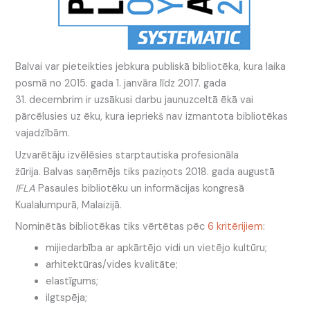
Balvai var pieteikties jebkura publiskā bibliotēka, kura laika
posmā no 2015. gada 1. janvāra līdz 2017. gada
31. decembrim ir uzsākusi darbu jaunuzceltā ēkā vai
pārcēlusies uz ēku, kura iepriekš nav izmantota bibliotēkas
vajadzībām.
Uzvarētāju izvēlēsies starptautiska profesionāla
žūrija. Balvas saņēmējs tiks paziņots 2018.­ gada augustā
IFLA
Pasaules bibliotēku un informācijas kongresā
Kualalumpurā, Malaizijā.
Nominētās bibliotēkas tiks vērtētas pēc
6 kritērijiem
:
mijiedarbība ar apkārtējo vidi un vietējo kultūru;
arhitektūras/vides kvalitāte;
elastīgums;
ilgtspēja;