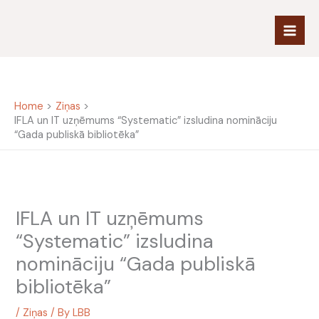
Skip
to
content
Home
Ziņas
IFLA un IT uzņēmums “Systematic” izsludina nomināciju
“Gada publiskā bibliotēka”
IFLA un IT uzņēmums
“Systematic” izsludina
nomināciju “Gada publiskā
bibliotēka”
/
Ziņas
/ By
LBB