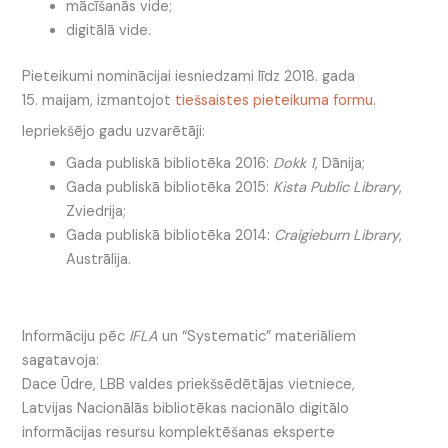
mācīšanās vide;
digitālā vide.
Pieteikumi nominācijai iesniedzami līdz 2018. gada
15. maijam, izmantojot
tiešsaistes pieteikuma formu
.
Iepriekšējo gadu uzvarētāji:
Gada publiskā bibliotēka 2016:
Dokk 1
, Dānija;
Gada publiskā bibliotēka 2015:
Kista Public Library
,
Zviedrija;
Gada publiskā bibliotēka 2014:
Craigieburn Library
,
Austrālija.
Informāciju pēc
IFLA
un “Systematic” materiāliem
sagatavoja:
Dace Ūdre, LBB valdes priekšsēdētājas vietniece,
Latvijas Nacionālās bibliotēkas nacionālo digitālo
informācijas resursu komplektēšanas eksperte