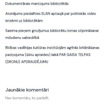
Dokumentārais mantojums bibliotēkās
Aicinājums piedalīties ELAN aptaujā par politiskās vides
ietekmi uz bibliotēkām
Saeima pieņem grozījumus bibliotēku lomas stiprināšanai
mūsdienu sabiedrībā
Rīcības vadlīnijas kultūras institūcijām agrīnās brīdināšanas
paziņojuma (šūnu apraides) laikā PAR GAISA TELPAS
(DRONU) APDRAUDĒJUMU
Jaunākie komentāri
Nav komentāru, ko parādīt.