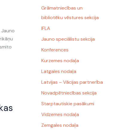
Grāmatniecības un
bibliotēku vēstures sekcija
IFLA
) Jauno
erikāņu
Jauno speciālistu sekcija
esmito
Konferences
Kurzemes nodaļa
Latgales nodaļa
Latvijas – Vācijas partnerība
Novadpētniecības sekcija
Starptautiskie pasākumi
ēkas
Vidzemes nodaļa
Zemgales nodaļa