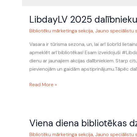
LibdayLV
LibdayLV 2025 dalībnieku
2025
dalībnieku
Bibliotēku mārketinga sekcija
,
Jauno speciālistu s
karte
Vasara ir tūrisma sezona, un, lai arī šobrīd lieta
apmeklēt arī bibliotēkas! Esam izveidojuši #Libda
dienu ar jaunajiem akcijas dalībniekiem. Starp ci
pievienojām un gaidām apstiprinājumu.Tāpēc dal
Read More »
Viena
Viena diena bibliotēkas d
diena
bibliotēkas
Bibliotēku mārketinga sekcija
,
Jauno speciālistu s