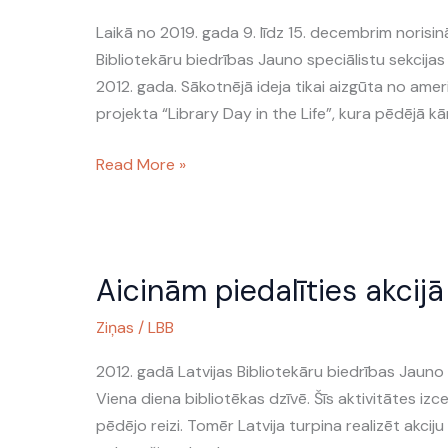
“Viena
Laikā no 2019. gada 9. līdz 15. decembrim norisinā
diena
Bibliotekāru biedrības Jauno speciālistu sekcijas
bibliotēkas
2012. gada. Sākotnējā ideja tikai aizgūta no am
dzīvē”
projekta “Library Day in the Life”, kura pēdējā 
ir
klāt!
Read More »
Aicinām
Aicinām piedalīties akcij
piedalīties
akcijā
Ziņas
/
LBB
#LibdayLV
2017
2012. gadā Latvijas Bibliotekāru biedrības Jauno s
Viena diena bibliotēkas dzīvē. Šīs aktivitātes iz
pēdējo reizi. Tomēr Latvija turpina realizēt akcij