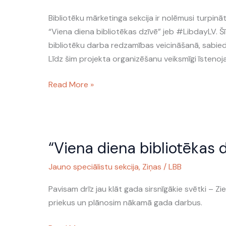
dzīvē
jeb
Bibliotēku mārketinga sekcija ir nolēmusi turpin
#LibdayLV
“Viena diena bibliotēkas dzīvē” jeb #LibdayLV. Š
atgriežas!
bibliotēku darba redzamības veicināšanā, sabied
Līdz šim projekta organizēšanu veiksmīgi īstenoja
Read More »
“Viena
“Viena diena bibliotēkas 
diena
bibliotēkas
Jauno speciālistu sekcija
,
Ziņas
/
LBB
dzīvē”
2022
Pavisam drīz jau klāt gada sirsnīgākie svētki – 
priekus un plānosim nākamā gada darbus.