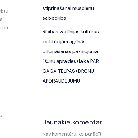
stiprināšanai mūsdienu
ektu
sabiedrībā
ts
anā.
Rīcības vadlīnijas kultūras
institūcijām agrīnās
brīdināšanas paziņojuma
(šūnu apraides) laikā PAR
GAISA TELPAS (DRONU)
APDRAUDĒJUMU
s
Jaunākie komentāri
Nav komentāru, ko parādīt.