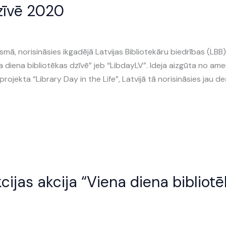
dzīvē 2020
smā, norisināsies ikgadējā Latvijas Bibliotekāru biedrības (LBB
na diena bibliotēkas dzīvē” jeb “LibdayLV”. Ideja aizgūta no am
jekta “Library Day in the Life”, Latvijā tā norisināsies jau d
cijas akcija “Viena diena bibliot