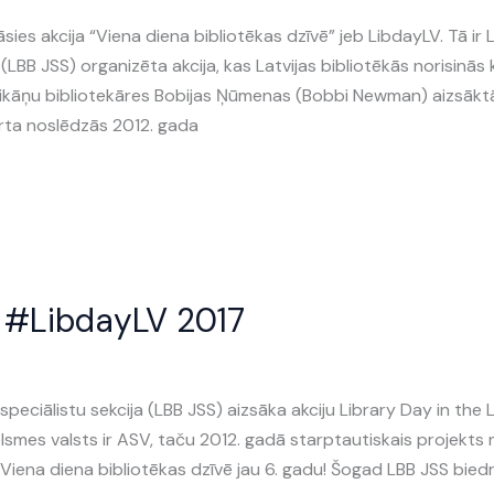
sies akcija “Viena diena bibliotēkas dzīvē” jeb LibdayLV. Tā ir L
 (LBB JSS) organizēta akcija, kas Latvijas bibliotēkās norisinās
erikāņu bibliotekāres Bobijas Ņūmenas (Bobbi Newman) aizsākt
kārta noslēdzās 2012. gada
ā #LibdayLV 2017
peciālistu sekcija (LBB JSS) aizsāka akciju Library Day in the L
celsmes valsts ir ASV, taču 2012. gadā starptautiskais projekts 
u Viena diena bibliotēkas dzīvē jau 6. gadu! Šogad LBB JSS biedri