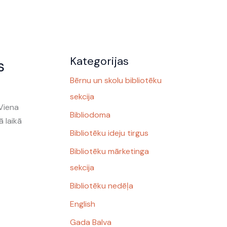
Kategorijas
s
Bērnu un skolu bibliotēku
sekcija
“Viena
Bibliodoma
ā laikā
Bibliotēku ideju tirgus
Bibliotēku mārketinga
sekcija
Bibliotēku nedēļa
English
Gada Balva