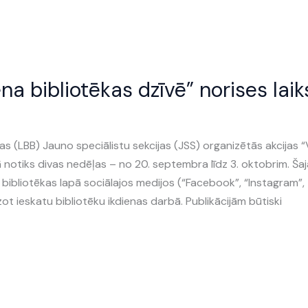
na bibliotēkas dzīvē” norises laik
bas (LBB) Jauno speciālistu sekcijas (JSS) organizētās akcijas 
ā notiks divas nedēļas – no 20. septembra līdz 3. oktobrim. Šaj
 bibliotēkas lapā sociālajos medijos (“Facebook”, “Instagram”,
dzot ieskatu bibliotēku ikdienas darbā. Publikācijām būtiski