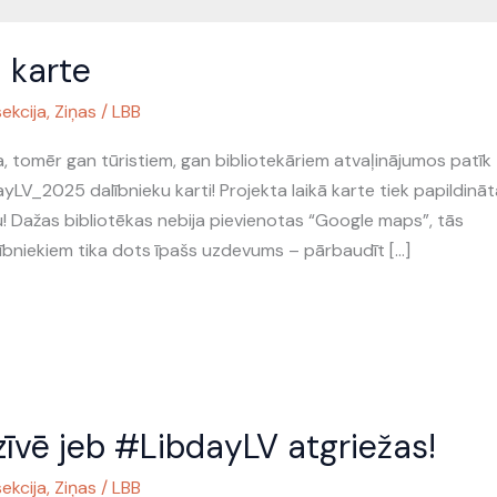
 karte
ekcija
,
Ziņas
/
LBB
ina, tomēr gan tūristiem, gan bibliotekāriem atvaļinājumos patīk
yLV_2025 dalībnieku karti! Projekta laikā karte tiek papildināt
tu! Dažas bibliotēkas nebija pievienotas “Google maps”, tās
ībniekiem tika dots īpašs uzdevums – pārbaudīt […]
zīvē jeb #LibdayLV atgriežas!
ekcija
,
Ziņas
/
LBB