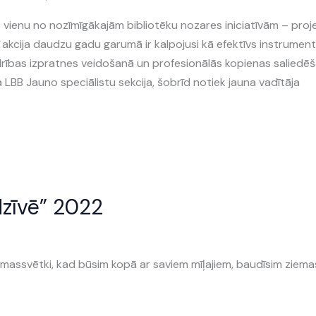
āt vienu no nozīmīgākajām bibliotēku nozares iniciatīvām – proj
ī akcija daudzu gadu garumā ir kalpojusi kā efektīvs instrumen
rības izpratnes veidošanā un profesionālās kopienas saliedēš
 LBB Jauno speciālistu sekcija, šobrīd notiek jauna vadītāja
dzīvē” 2022
Ziemassvētki, kad būsim kopā ar saviem mīļajiem, baudīsim ziema