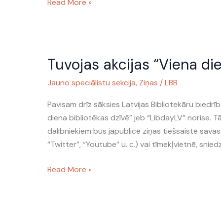
Read More »
Tuvojas
Tuvojas akcijas “Viena die
akcijas
“Viena
Jauno speciālistu sekcija
,
Ziņas
/
LBB
diena
bibliotēkas
Pavisam drīz sāksies Latvijas Bibliotekāru biedrī
dzīvē”
diena bibliotēkas dzīvē” jeb “LibdayLV” norise. T
norises
dalībniekiem būs jāpublicē ziņas tiešsaistē savas
laiks
“Twitter”, “Youtube” u. c.) vai tīmekļvietnē, snie
Read More »
Viena