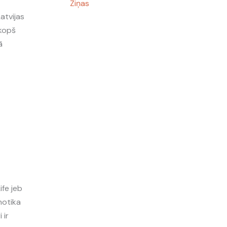
Ziņas
atvijas
 kopš
ā
ife jeb
notika
 ir