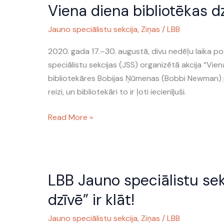
Viena diena bibliotēkas 
diena
bibliotēkas
Jauno speciālistu sekcija
,
Ziņas
/
LBB
dzīvē
2020
2020. gada 17.–30. augustā, divu nedēļu laika po
speciālistu sekcijas (JSS) organizētā akcija “Vie
bibliotekāres Bobijas Ņūmenas (Bobbi Newman) pro
reizi, un bibliotekāri to ir ļoti iecienījuši.
Read More »
LBB
LBB Jauno speciālistu sek
Jauno
speciālistu
dzīvē” ir klāt!
sekcijas
Jauno speciālistu sekcija
,
Ziņas
/
LBB
akcija