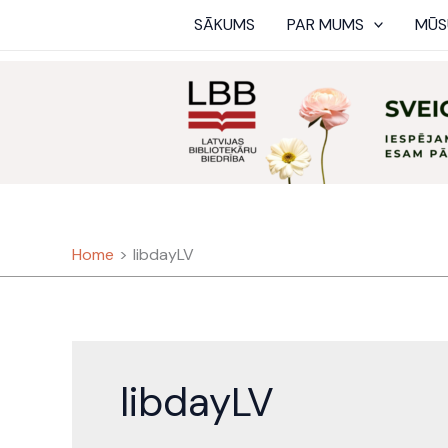
Skip
SĀKUMS
PAR MUMS
MŪS
to
content
Home
libdayLV
libdayLV