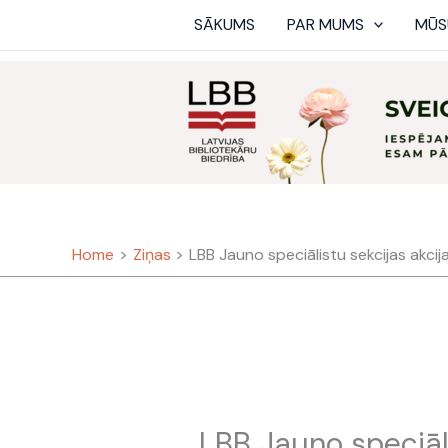
Skip
SĀKUMS
PAR MUMS
MŪS
to
content
Home
Ziņas
LBB Jauno speciālistu sekcijas akcija
LBB Jauno speciāli