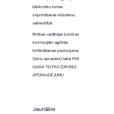
bibliotēku lomas
stiprināšanai mūsdienu
sabiedrībā
Rīcības vadlīnijas kultūras
institūcijām agrīnās
brīdināšanas paziņojuma
(šūnu apraides) laikā PAR
GAISA TELPAS (DRONU)
APDRAUDĒJUMU
Jaunākie