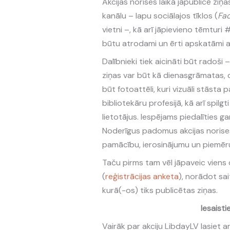
Akcijas norises laikā jāpublicē ziņa
kanālu – lapu sociālajos tīklos (
Fa
vietni –, kā arī jāpievieno tēmturi 
būtu atrodami un ērti apskatāmi ar
Dalībnieki tiek aicināti būt radoši
ziņas var būt kā dienasgrāmatas, 
būt fotoattēli, kuri vizuāli stāsta 
bibliotekāru profesijā, kā arī spilgt
lietotājus. Iespējams piedalīties ga
Noderīgus padomus akcijas norises 
pamācību, ierosinājumu un piemēr
Taču pirms tam vēl jāpaveic viens 
(
reģistrācijas anketa
), norādot sai
kurā(-os) tiks publicētas ziņas.
Iesaistie
Vairāk par akciju LibdayLV lasiet a