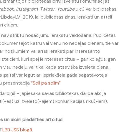
s, izmantojot bibliotēkas brīvi izvēlētu komunikācijas
cebook
,
Instagram
,
Twitter
,
Youtube
u.c.) vai bibliotēkas
#LibdayLV_2019, lai publicētās ziņas, ieraksti un attēli
ī citiem.
 – nav striktu nosacījumu ierakstu veidošanā. Publicētās
dokumentējot katru vai vienu no nedēļas dienām, tie var
par notikumiem vai arī īsi ieraksti par interesanto
i izteicieni, kuri spēj ieinteresēt citus – gan kolēģus, gan
n visu nedēļu vai tikai kādā atsevišķā izvēlētā dienā.
gaitai var iegūt arī iepriekšējā gadā sagatavotajā
u prezentācijā
“Soli pa solim”
.
darbiņš – jāpiesaka savas bibliotēkas dalība akcijā
ti(-es) uz izvēlēto(-ajiem) komunikācijas rīku(-iem),
s un aicini piedalīties arī citus!
rī
LBB JSS blogā
.