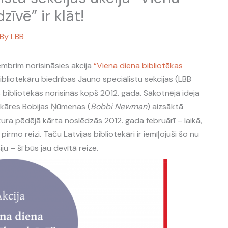
zīvē” ir klāt!
 By
LBB
embrim norisināsies akcija
“Viena diena bibliotēkas
Bibliotekāru biedrības Jauno speciālistu sekcijas (LBB
s bibliotēkās norisinās kopš 2012. gada. Sākotnējā ideja
tekāres Bobijas Ņūmenas (
Bobbi Newman
) aizsāktā
 kura pēdējā kārta noslēdzās 2012. gada februārī – laikā,
irmo reizi. Taču Latvijas bibliotekāri ir iemīļojuši šo nu
iju – šī būs jau devītā reize.