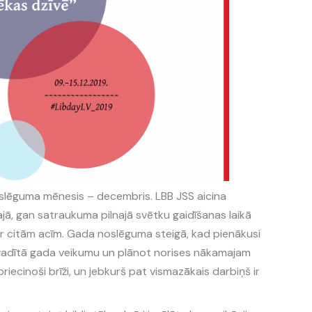
slēguma mēnesis – decembris. LBB JSS aicina
ajā, gan satraukuma pilnajā svētku gaidīšanas laikā
ar citām acīm. Gada noslēguma steigā, kad pienākusi
izvadītā gada veikumu un plānot norises nākamajam
iecinoši brīži, un jebkurš pat vismazākais darbiņš ir