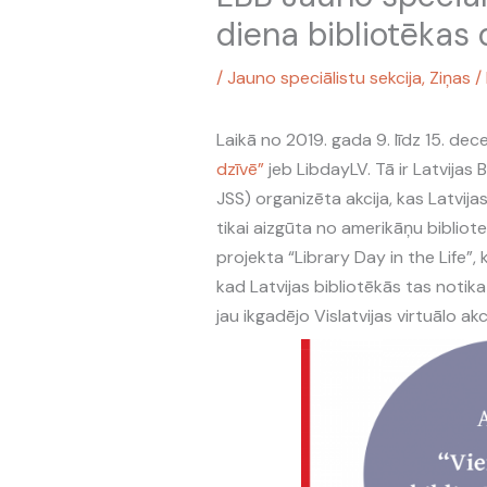
diena bibliotēkas d
/
Jauno speciālistu sekcija
,
Ziņas
/
Laikā no 2019. gada 9. līdz 15. dec
dzīvē”
jeb LibdayLV. Tā ir Latvijas 
JSS) organizēta akcija, kas Latvija
tikai aizgūta no amerikāņu biblio
projekta “Library Day in the Life”,
kad Latvijas bibliotēkās tas notika p
jau ikgadējo Vislatvijas virtuālo akc