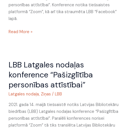
personības attīstībai”. Konference notika tiešsaistes
platformā “Zoom”, kā arī tika straumēta LBB “Facebook”
lapā.
Read More »
LBB
LBB Latgales nodaļas
Latgales
nodaļas
konference “Pašizglītība
konference
personības attīstībai”
“Pašizglītība
personības
Latgales nodaļa
,
Ziņas
/
LBB
attīstībai”
2021. gada 14. maijā tiešsaistē notiks Latvijas Bibliotekāru
biedrības (LBB) Latgales nodaļas konference “Pašizglītība
personības attīstībai”. Paralēli konferences norisei
platformā “Zoom” tā tiks translēta Latvijas Bibliotekāru