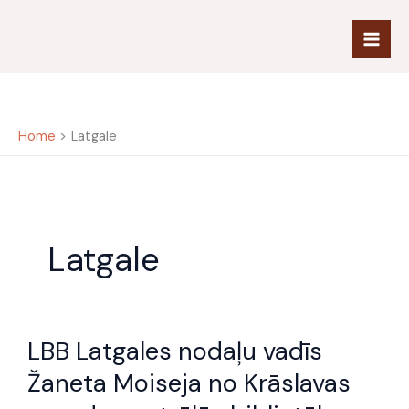
Skip
to
content
Home
Latgale
Latgale
LBB
LBB Latgales nodaļu vadīs
Latgales
nodaļu
Žaneta Moiseja no Krāslavas
vadīs