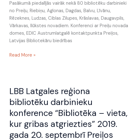
Pasākumā piedalījās vairāk nekā 80 bibliotēku darbinieki
no Preiļu, Riebiņu, Aglonas, Dagdas, Balvu, Līvānu,
Rēzeknes, Ludzas, Ciblas Zilupes, Krāslavas, Daugavpils,
Vārkavas, Ilūkstes novadiem. Konferenci ar Preiļu novada
domes, EDIC Austrumlatgalē kontaktpunkta Preiļos,
Latvijas Bibliotekāru biedrības
Read More »
LBB
LBB Latgales reģiona
Latgales
reģiona
bibliotēku darbinieku
bibliotēku
konference “Bibliotēka – vieta,
darbinieku
konference
kur gribas atgriezties” 2019.
“Bibliotēka
gada 20. septembrī Preiļos
–