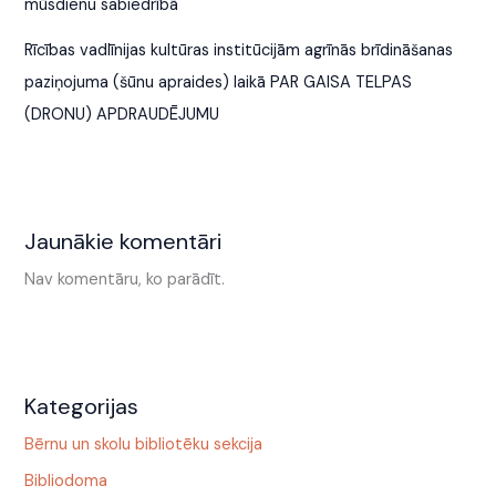
mūsdienu sabiedrībā
Rīcības vadlīnijas kultūras institūcijām agrīnās brīdināšanas
paziņojuma (šūnu apraides) laikā PAR GAISA TELPAS
(DRONU) APDRAUDĒJUMU
Jaunākie komentāri
Nav komentāru, ko parādīt.
Kategorijas
Bērnu un skolu bibliotēku sekcija
Bibliodoma