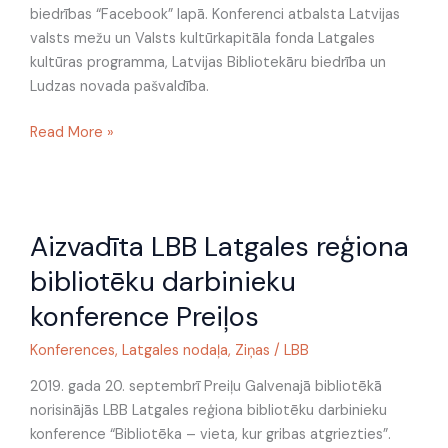
biedrības “Facebook” lapā. Konferenci atbalsta Latvijas
valsts mežu un Valsts kultūrkapitāla fonda Latgales
kultūras programma, Latvijas Bibliotekāru biedrība un
Ludzas novada pašvaldība.
Read More »
Aizvadīta
Aizvadīta LBB Latgales reģiona
LBB
Latgales
bibliotēku darbinieku
reģiona
konference Preiļos
bibliotēku
darbinieku
Konferences
,
Latgales nodaļa
,
Ziņas
/
LBB
konference
Preiļos
2019. gada 20. septembrī Preiļu Galvenajā bibliotēkā
norisinājās LBB Latgales reģiona bibliotēku darbinieku
konference “Bibliotēka – vieta, kur gribas atgriezties”.