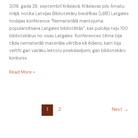
2018. gada 28. septembrī Krāslavā, Krāslavas pils Amatu
mājā, notika Latvijas Bibliotekāru biedrības (LBB) Latgales
nodaļas konference “Nemateriālā mantojuma
popularizēšana Latgales bibliotēkās”, kas pulcēja teju 100
bibliotekārus no visas Latgales. Konferences tēma bija
tāda nemateriāli materiāla vērtība kā ēdiens, kam bija
veltīti gan vairāku lektoru priekšlasījumi, gan bibliotekāru
konkurss.
Read More »
1
2
Next
→