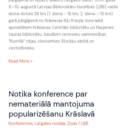
pārgājienā un iepazīt skaisto Latgales dabu? 2019. gada
9.–10. augustā Latvijas Bibliotekāru biedrības (LBB) valde
aicina doties 28 km (1. diena – 18 km, 2. diena – 10 km)
garā pārgājienā no Krāslavas līdz Kraujai, kura laikā
apmeklēsim Krāslavas Centrālo bibliotēku un Naujenes
tautas bibliotēku, baudīsim zemnieku saimniecības
“Kurmīši” tējas, viesosimies Slutišķu sādžā un
vecticībnieku
Read More »
Notika
Notika konference par
konference
par
nemateriālā mantojuma
nemateriālā
popularizēšanu Krāslavā
mantojuma
popularizēšanu
Konferences
,
Latgales nodaļa
,
Ziņas
/
LBB
Krāslavā