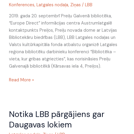
vieta,
Konferences
,
Latgales nodaļa
,
Ziņas
/
LBB
kur
2019. gada 20. septembrī Preiļu Galvenā bibliotēka,
gribas
“Europe Direct” informācijas centra Austrumlatgalē
atgriezties”
kontaktpunkts Preiļos, Preiļu novada dome ar Latvijas
2019.
Bibliotekāru biedrības (LBB), LBB Latgales nodaļas un
gada
Valsts kultūrkapitāla fonda atbalstu organizē Latgales
20.
reģiona bibliotēku darbinieku konferenci “Bibliotēka –
septembrī
vieta, kur gribas atgriezties”, kas norisināsies Preiļu
Preiļos
Galvenajā bibliotēkā (Kārsavas iela 4, Preiļos).
Read More »
Notika
Notika LBB pārgājiens gar
LBB
pārgājiens
Daugavas lokiem
gar