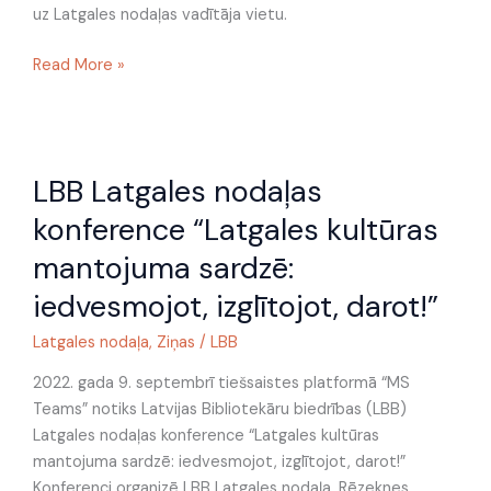
uz Latgales nodaļas vadītāja vietu.
Read More »
LBB
LBB Latgales nodaļas
Latgales
nodaļas
konference “Latgales kultūras
konference
mantojuma sardzē:
“Latgales
kultūras
iedvesmojot, izglītojot, darot!”
mantojuma
Latgales nodaļa
,
Ziņas
/
LBB
sardzē:
iedvesmojot,
2022. gada 9. septembrī tiešsaistes platformā “MS
izglītojot,
Teams” notiks Latvijas Bibliotekāru biedrības (LBB)
darot!”
Latgales nodaļas konference “Latgales kultūras
mantojuma sardzē: iedvesmojot, izglītojot, darot!”
Konferenci organizē LBB Latgales nodaļa, Rēzeknes