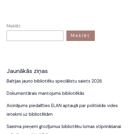
Meklēt
Meklēt
Jaunākās ziņas
Baltijas jauno bibliotēku speciālistu saiets 2026
Dokumentārais mantojums bibliotēkās
Aicinājums piedalīties ELAN aptaujā par politiskās vides
ietekmi uz bibliotēkām
Saeima pieņem grozījumus bibliotēku lomas stiprināšanai