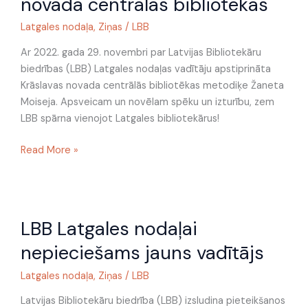
novada centrālās bibliotēkas
Žaneta
Moiseja
Latgales nodaļa
,
Ziņas
/
LBB
no
Krāslavas
Ar 2022. gada 29. novembri par Latvijas Bibliotekāru
novada
biedrības (LBB) Latgales nodaļas vadītāju apstiprināta
centrālās
Krāslavas novada centrālās bibliotēkas metodiķe Žaneta
bibliotēkas
Moiseja. Apsveicam un novēlam spēku un izturību, zem
LBB spārna vienojot Latgales bibliotekārus!
Read More »
LBB
LBB Latgales nodaļai
Latgales
nodaļai
nepieciešams jauns vadītājs
nepieciešams
jauns
Latgales nodaļa
,
Ziņas
/
LBB
vadītājs
Latvijas Bibliotekāru biedrība (LBB) izsludina pieteikšanos