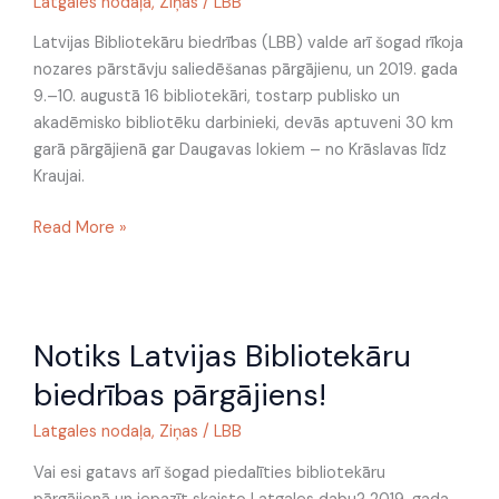
Daugavas
Latgales nodaļa
,
Ziņas
/
LBB
lokiem
Latvijas Bibliotekāru biedrības (LBB) valde arī šogad rīkoja
nozares pārstāvju saliedēšanas pārgājienu, un 2019. gada
9.–10. augustā 16 bibliotekāri, tostarp publisko un
akadēmisko bibliotēku darbinieki, devās aptuveni 30 km
garā pārgājienā gar Daugavas lokiem – no Krāslavas līdz
Kraujai.
Read More »
Notiks
Notiks Latvijas Bibliotekāru
Latvijas
Bibliotekāru
biedrības pārgājiens!
biedrības
pārgājiens!
Latgales nodaļa
,
Ziņas
/
LBB
Vai esi gatavs arī šogad piedalīties bibliotekāru