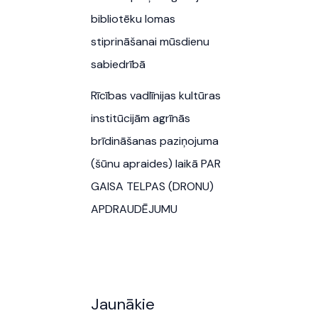
bibliotēku lomas
stiprināšanai mūsdienu
sabiedrībā
Rīcības vadlīnijas kultūras
institūcijām agrīnās
brīdināšanas paziņojuma
(šūnu apraides) laikā PAR
GAISA TELPAS (DRONU)
APDRAUDĒJUMU
Jaunākie