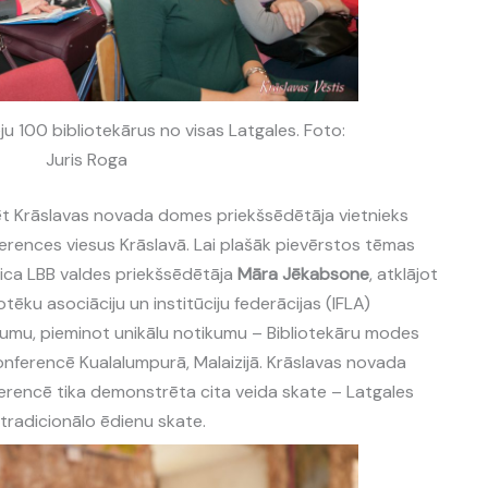
u 100 bibliotekārus no visas Latgales. Foto:
Juris Roga
ēt Krāslavas novada domes priekšsēdētāja vietnieks
ferences viesus Krāslavā. Lai plašāk pievērstos tēmas
eica LBB valdes priekšsēdētāja
Māra Jēkabsone
, atklājot
tēku asociāciju un institūciju federācijas (IFLA)
lkumu, pieminot unikālu notikumu – Bibliotekāru modes
konferencē Kualalumpurā, Malaizijā. Krāslavas novada
ferencē tika demonstrēta cita veida skate – Latgales
tradicionālo ēdienu skate.