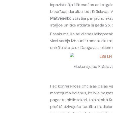
iepazīstināja klātesošos ar Latgal
biedrības darbību, bet Krāslavas 
Matvejenko
stāstīja par jauno eksp
staļļos un tiks atklāta šī gada 25. 
Pasākums, kā arī dienas laikapstā
viesi varēja izbaudīt romantisku a
unikālu skatu uz Daugavas lokiem ek
Ekskursiju pa Krāslava
Pēc konferences oficiālās daļas vi
mantojuma ēdienus, ko bija pagata
pagastu bibliotekāri, tajā skaitā K
pilsētā dzīvojošo tautību tradicio