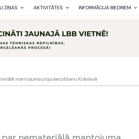
U ZIŅAS
AKTIVITĀTES
INFORMĀCIJA BIEDRIEM
teriālā mantojuma popularizēšanu Krāslavā
e par nemateriālā mantojuma