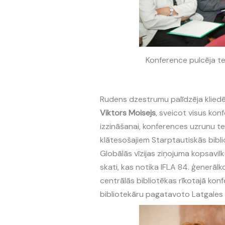
Konference pulcēja tej
Rudens dzestrumu palīdzēja klied
Viktors Moisejs
, sveicot visus kon
izzināšanai, konferences uzrunu t
klātesošajiem Starptautiskās biblio
Globālās vīzijas ziņojuma kopsavi
skati, kas notika IFLA 84. ģenerāl
centrālās bibliotēkas rīkotajā kon
bibliotekāru pagatavoto Latgales 