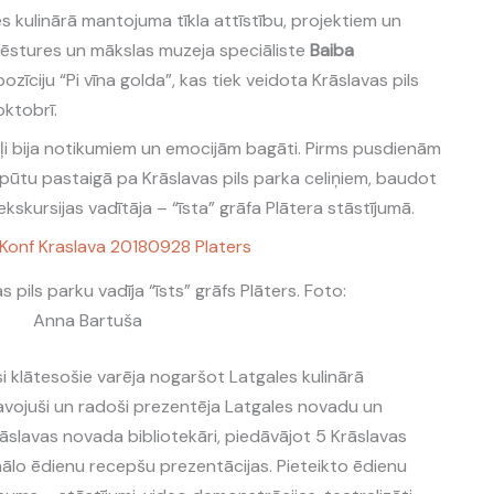
es kulinārā mantojuma tīkla attīstību, projektiem un
Vēstures un mākslas muzeja speciāliste
Baiba
ozīciju “Pi vīna golda”, kas tiek veidota Krāslavas pils
oktobrī.
kļi bija notikumiem un emocijām bagāti. Pirms pusdienām
tpūtu pastaigā pa Krāslavas pils parka celiņiem, baudot
skursijas vadītāja – “īsta” grāfa Plātera stāstījumā.
s pils parku vadīja “īsts” grāfs Plāters. Foto:
Anna Bartuša
si klātesošie varēja nogaršot Latgales kulinārā
vojuši un radoši prezentēja Latgales novadu un
rāslavas novada bibliotekāri, piedāvājot 5 Krāslavas
nālo ēdienu recepšu prezentācijas. Pieteikto ēdienu