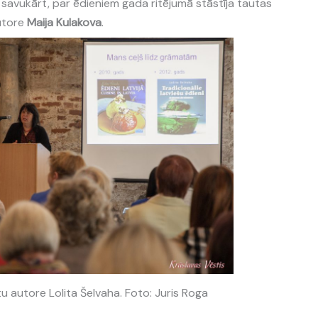
, savukārt, par ēdieniem gada ritējumā stāstīja tautas
utore
Maija Kulakova
.
 autore Lolita Šelvaha. Foto: Juris Roga