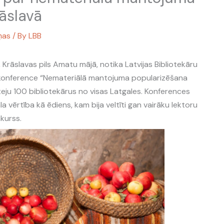
āslavā
ņas
/ By
LBB
 Krāslavas pils Amatu mājā, notika Latvijas Bibliotekāru
 konference “Nemateriālā mantojuma popularizēšana
 teju 100 bibliotekārus no visas Latgales. Konferences
a vērtība kā ēdiens, kam bija veltīti gan vairāku lektoru
nkurss.