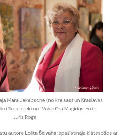
āja Māra Jēkabsone (no kreisās) un Krāslavas
liotēkas direktore Valentīna Magidas. Foto:
Juris Roga
matu autore
Lolita Šelvaha
iepazīstināja klātesošos ar