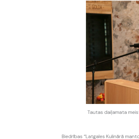
Tautas daiļamata meist
Biedrības “Latgales Kulinārā mant