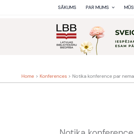
Skip
SĀKUMS
PAR MUMS
MŪS
to
content
Home
Konferences
Notika konference par nema
Notika konferenc