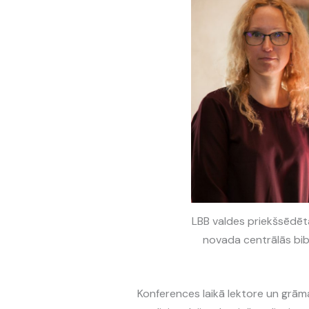
LBB valdes priekšsēdēt
novada centrālās bib
Konferences laikā lektore un grā