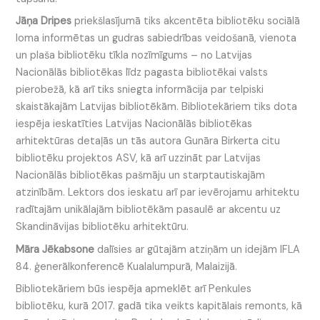
Jāņa Dripes
priekšlasījumā tiks akcentēta bibliotēku sociālā
loma informētas un gudras sabiedrības veidošanā, vienota
un plaša bibliotēku tīkla nozīmīgums – no Latvijas
Nacionālās bibliotēkas līdz pagasta bibliotēkai valsts
pierobežā, kā arī tiks sniegta informācija par telpiski
skaistākajām Latvijas bibliotēkām. Bibliotekāriem tiks dota
iespēja ieskatīties Latvijas Nacionālās bibliotēkas
arhitektūras detaļās un tās autora Gunāra Birkerta citu
bibliotēku projektos ASV, kā arī uzzināt par Latvijas
Nacionālās bibliotēkas pašmāju un starptautiskajām
atzinībām. Lektors dos ieskatu arī par ievērojamu arhitektu
radītajām unikālajām bibliotēkām pasaulē ar akcentu uz
Skandināvijas bibliotēku arhitektūru.
Māra Jēkabsone
dalīsies ar gūtajām atziņām un idejām IFLA
84. ģenerālkonferencē Kualalumpurā, Malaizijā.
Bibliotekāriem būs iespēja apmeklēt arī Penkules
bibliotēku, kurā 2017. gadā tika veikts kapitālais remonts, kā