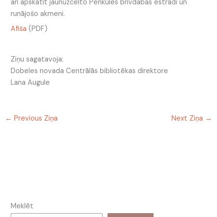
arī apskatīt jaunuzcelto Penkules brīvdabas estrādi un
runājošo akmeni.
Afiša
(PDF)
Ziņu sagatavoja:
Dobeles novada Centrālās bibliotēkas direktore
Lana Augule
←
Previous Ziņa
Next Ziņa
→
Meklēt