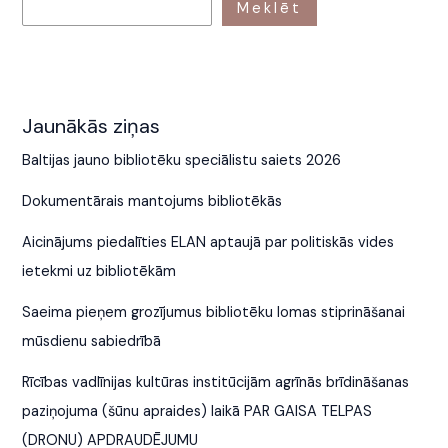
Meklēt
Jaunākās ziņas
Baltijas jauno bibliotēku speciālistu saiets 2026
Dokumentārais mantojums bibliotēkās
Aicinājums piedalīties ELAN aptaujā par politiskās vides
ietekmi uz bibliotēkām
Saeima pieņem grozījumus bibliotēku lomas stiprināšanai
mūsdienu sabiedrībā
Rīcības vadlīnijas kultūras institūcijām agrīnās brīdināšanas
paziņojuma (šūnu apraides) laikā PAR GAISA TELPAS
(DRONU) APDRAUDĒJUMU