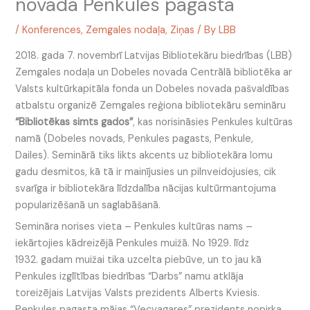
novada Penkules pagastā
/
Konferences
,
Zemgales nodaļa
,
Ziņas
/ By
LBB
2018. gada 7. novembrī Latvijas Bibliotekāru biedrības (LBB)
Zemgales nodaļa un Dobeles novada Centrālā bibliotēka ar
Valsts kultūrkapitāla fonda un Dobeles novada pašvaldības
atbalstu organizē Zemgales reģiona bibliotekāru semināru
“Bibliotēkas simts gados”
, kas norisināsies Penkules kultūras
namā (Dobeles novads, Penkules pagasts, Penkule,
Dailes). Seminārā tiks likts akcents uz bibliotekāra lomu
gadu desmitos, kā tā ir mainījusies un pilnveidojusies, cik
svarīga ir bibliotekāra līdzdalība nācijas kultūrmantojuma
popularizēšanā un saglabāšanā.
Semināra norises vieta – Penkules kultūras nams –
iekārtojies kādreizējā Penkules muižā. No 1929. līdz
1932. gadam muižai tika uzcelta piebūve, un to jau kā
Penkules izglītības biedrības “Darbs” namu atklāja
toreizējais Latvijas Valsts prezidents Alberts Kviesis.
Penkules pagasta mājas “Vecvagares” prezidents nopirka