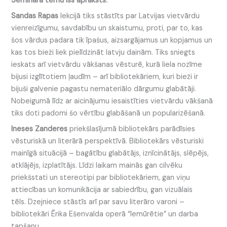
Semināra tēmu īss apraksts:
Sandas Rapas
lekcijā tiks stāstīts par Latvijas vietvārdu
vienreizīgumu, savdabību un skaistumu, proti, par to, kas
šos vārdus padara tik īpašus, aizsargājamus un kopjamus un
kas tos bieži liek pielīdzināt latvju dainām. Tiks sniegts
ieskats arī vietvārdu vākšanas vēsturē, kurā liela nozīme
bijusi izglītotiem ļaudīm – arī bibliotekāriem, kuri bieži ir
bijuši galvenie pagastu nemateriālo dārgumu glabātāji.
Nobeigumā līdz ar aicinājumu iesaistīties vietvārdu vākšanā
tiks doti padomi šo vērtību glabāšanā un popularizēšanā.
Ineses Zanderes
priekšlasījumā bibliotekārs parādīsies
vēsturiskā un literārā perspektīvā. Bibliotekārs vēsturiski
mainīgā situācijā – bagātību glabātājs, iznīcinātājs, slēpējs,
atklājējs, izplatītājs. Līdzi laikam mainās gan cilvēku
priekšstati un stereotipi par bibliotekāriem, gan viņu
attiecības un komunikācija ar sabiedrību, gan vizuālais
tēls. Dzejniece stāstīs arī par savu literāro varoni –
bibliotekāri Ērika Ešenvalda operā “Iemūrētie” un darba
tapšanu.