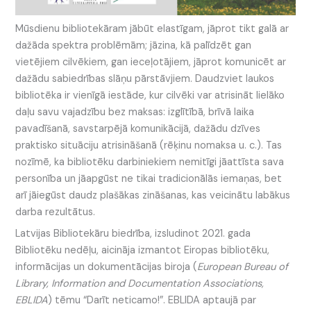
Mūsdienu bibliotekāram jābūt elastīgam, jāprot tikt galā ar
dažāda spektra problēmām; jāzina, kā palīdzēt gan
vietējiem cilvēkiem, gan ieceļotājiem, jāprot komunicēt ar
dažādu sabiedrības slāņu pārstāvjiem. Daudzviet laukos
bibliotēka ir vienīgā iestāde, kur cilvēki var atrisināt lielāko
daļu savu vajadzību bez maksas: izglītībā, brīvā laika
pavadīšanā, savstarpējā komunikācijā, dažādu dzīves
praktisko situāciju atrisināšanā (rēķinu nomaksa u. c.). Tas
nozīmē, ka bibliotēku darbiniekiem nemitīgi jāattīsta sava
personība un jāapgūst ne tikai tradicionālās iemaņas, bet
arī jāiegūst daudz plašākas zināšanas, kas veicinātu labākus
darba rezultātus.
Latvijas Bibliotekāru biedrība, izsludinot 2021. gada
Bibliotēku nedēļu, aicināja izmantot Eiropas bibliotēku,
informācijas un dokumentācijas biroja (
European Bureau of
Library, Information and Documentation Associations,
EBLIDA
) tēmu “Darīt neticamo!”. EBLIDA aptaujā par