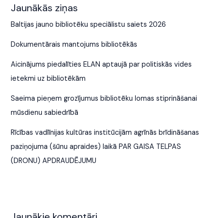
Jaunākās ziņas
Baltijas jauno bibliotēku speciālistu saiets 2026
Dokumentārais mantojums bibliotēkās
Aicinājums piedalīties ELAN aptaujā par politiskās vides
ietekmi uz bibliotēkām
Saeima pieņem grozījumus bibliotēku lomas stiprināšanai
mūsdienu sabiedrībā
Rīcības vadlīnijas kultūras institūcijām agrīnās brīdināšanas
paziņojuma (šūnu apraides) laikā PAR GAISA TELPAS
(DRONU) APDRAUDĒJUMU
Jaunākie komentāri