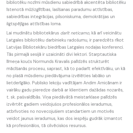
bibliotēku nozīmi mūsdienu sabiedrībā akcentēta bibliotēku
īstenotā mūžizglītības, lasīšanas paradumu attīstības,
sabiedrības integrācijas, pilsoniskuma, demokrātijas un
ilgtspējīgas attīstības loma.
Lai mudinātu bibliotekārus
darīt neticamo
, kā arī veicinātu
Latgales bibliotēku darbinieku radošumu, ir paredzēts rīkot
Latvijas Bibliotekāru biedrības Latgales nodaļas konferenci.
Tās pirmajā sesijā ir uzaicināti divi lektori. Starptautiska
līmeņa koučs Normunds Kravalis palīdzēs strukturēt
mācīšanās procesu, saprast, kā to padarīt efektīvāku, un kā
no plašā mūsdienu piedāvājuma izvēlēties labāko un
lietderīgāko. Publisko lekciju vadītājam Andim Arnicānam ir
vairāku gadu pieredze darbā ar klientiem dažādas nozarēs,
t. sk. pašvaldībās. Viņa piedāvātā meistarklase palīdzēs
izvērtēt gadiem veidojušos profesionālos ieradumus,
atbrīvoties no novecojušiem standartiem un motivēs
veidot jaunus ieradumus, kas dos iespēju gudrāk izmantot
kā profesionālos, tā cilvēciskos resursus.