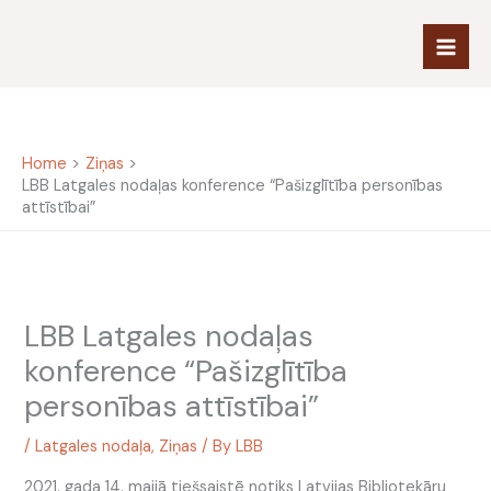
Skip
to
content
Home
Ziņas
LBB Latgales nodaļas konference “Pašizglītība personības
attīstībai”
LBB Latgales nodaļas
konference “Pašizglītība
personības attīstībai”
/
Latgales nodaļa
,
Ziņas
/ By
LBB
2021. gada 14. maijā tiešsaistē notiks Latvijas Bibliotekāru