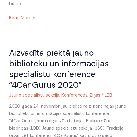
būtiski
Read More »
Aizvadīta
Aizvadīta piektā jauno
piektā
jauno
bibliotēku un informācijas
bibliotēku
speciālistu konference
un
informācijas
“4CanGurus 2020”
speciālistu
Jauno speciālistu sekcija
,
Konferences
,
Ziņas
/
LBB
konference
“4CanGurus
2020. gada 24. novembrī jau piekto reizi norisinājās jauno
2020”
bibliotēku un informācijas speciālistu konference
“4CanGurus”, kuru organizēja Latvijas Bibliotekāru
biedrības (LBB) Jauno speciālistu sekcija (JSS). Tradīcija
organizēt konferenci “4CanGurus” katru otro gadu