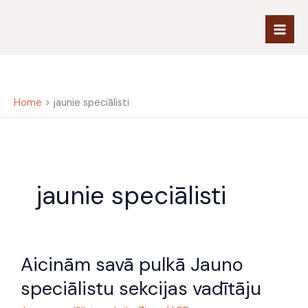
Skip
to
content
Home
jaunie speciālisti
jaunie speciālisti
Aicinām
Aicinām savā pulkā Jauno
savā
pulkā
speciālistu sekcijas vadītāju
Jauno