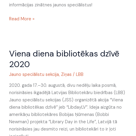
informācijas zinātnes jaunos speciālistus!
Read More »
Viena
Viena diena bibliotēkas dzīvē
diena
bibliotēkas
2020
dzīvē
2020
Jauno speciālistu sekcija
,
Ziņas
/
LBB
2020. gada 17.–30. augustā, divu nedēļu laika posmā,
norisināsies ikgadējā Latvijas Bibliotekāru biedrības (LBB)
Jauno speciālistu sekcijas (JSS) organizētā akcija “Viena
diena bibliotēkas dzīvē” jeb “LibdayLV”. Ideja aizgūta no
amerikāņu bibliotekāres Bobijas Ņūmenas (Bobbi
Newman) projekta “Library Day in the Life”, Latvijā tā
norisināsies jau desmito reizi, un bibliotekāri to ir ļoti