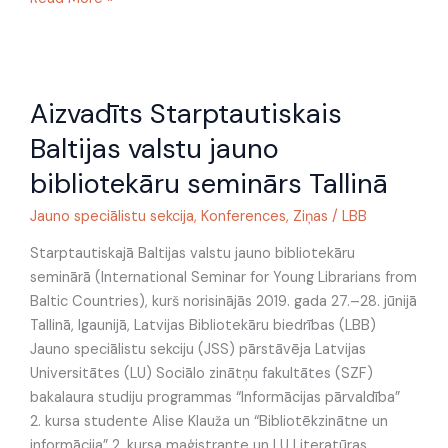
Aizvadīts
Aizvadīts Starptautiskais
Starptautiskais
Baltijas
Baltijas valstu jauno
valstu
bibliotekāru seminārs Tallinā
jauno
bibliotekāru
Jauno speciālistu sekcija
,
Konferences
,
Ziņas
/
LBB
seminārs
Tallinā
Starptautiskajā Baltijas valstu jauno bibliotekāru
seminārā (International Seminar for Young Librarians from
Baltic Countries), kurš norisinājās 2019. gada 27.–28. jūnijā
Tallinā, Igaunijā, Latvijas Bibliotekāru biedrības (LBB)
Jauno speciālistu sekciju (JSS) pārstāvēja Latvijas
Universitātes (LU) Sociālo zinātņu fakultātes (SZF)
bakalaura studiju programmas “Informācijas pārvaldība”
2. kursa studente Alise Klauža un “Bibliotēkzinātne un
informācija” 2. kursa maģistrante un LU Literatūras,