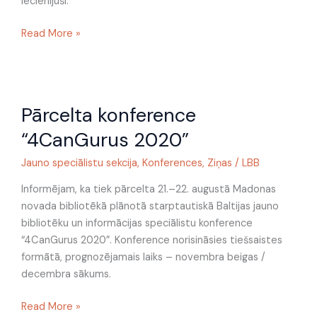
iecienījuši.
Read More »
Pārcelta
Pārcelta konference
konference
“4CanGurus
“4CanGurus 2020”
2020”
Jauno speciālistu sekcija
,
Konferences
,
Ziņas
/
LBB
Informējam, ka tiek pārcelta 21.–22. augustā Madonas
novada bibliotēkā plānotā starptautiskā Baltijas jauno
bibliotēku un informācijas speciālistu konference
“4CanGurus 2020”. Konference norisināsies tiešsaistes
formātā, prognozējamais laiks – novembra beigas /
decembra sākums.
Read More »