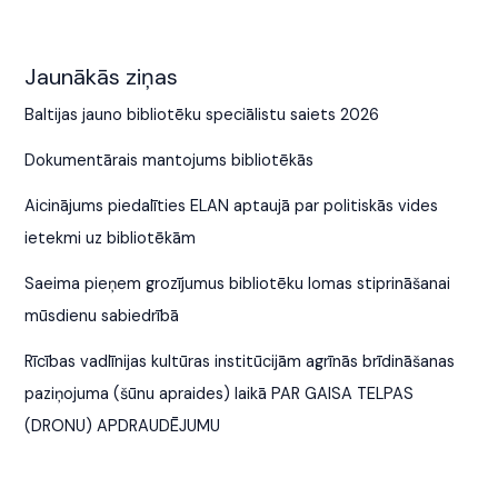
Jaunākās ziņas
Baltijas jauno bibliotēku speciālistu saiets 2026
Dokumentārais mantojums bibliotēkās
Aicinājums piedalīties ELAN aptaujā par politiskās vides
ietekmi uz bibliotēkām
Saeima pieņem grozījumus bibliotēku lomas stiprināšanai
mūsdienu sabiedrībā
Rīcības vadlīnijas kultūras institūcijām agrīnās brīdināšanas
paziņojuma (šūnu apraides) laikā PAR GAISA TELPAS
(DRONU) APDRAUDĒJUMU