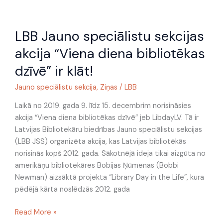
LBB
LBB Jauno speciālistu sekcijas
Jauno
speciālistu
akcija “Viena diena bibliotēkas
sekcijas
dzīvē” ir klāt!
akcija
“Viena
Jauno speciālistu sekcija
,
Ziņas
/
LBB
diena
bibliotēkas
Laikā no 2019. gada 9. līdz 15. decembrim norisināsies
dzīvē”
akcija “Viena diena bibliotēkas dzīvē” jeb LibdayLV. Tā ir
ir
Latvijas Bibliotekāru biedrības Jauno speciālistu sekcijas
klāt!
(LBB JSS) organizēta akcija, kas Latvijas bibliotēkās
norisinās kopš 2012. gada. Sākotnējā ideja tikai aizgūta no
amerikāņu bibliotekāres Bobijas Ņūmenas (Bobbi
Newman) aizsāktā projekta “Library Day in the Life”, kura
pēdējā kārta noslēdzās 2012. gada
Read More »