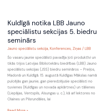
Kuldīgā
Kuldīgā notika LBB Jauno
notika
LBB
speciālistu sekcijas 5. biedru
Jauno
seminārs
speciālistu
sekcijas
Jauno speciālistu sekcija
,
Konferences
,
Ziņas
/
LBB
5.
biedru
Šo vasaru jaunie speciālisti pavadīja ļoti produktīvi un
seminārs
tikās trijos Latvijas Bibliotekāru biedrības (LBB) Jauno
speciālistu sekcijas (JSS) biedru semināros – Preiļos,
Madonā un Kuldīgā. 15. augustā Kuldīgas Mākslas namā
pulcējās gan jaunie, gan pieredzējušie speciālisti no
tuvienes (Kuldīgas un novada apkārtnes) un tālienes
(Liepājas, Ventspils, Alsungas u. c.), kā arī lektores no
Olaines un Pilsrundāles, lai
Read More »