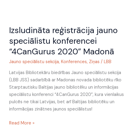
Izsludināta
Izsludināta reģistrācija jauno
reģistrācija
jauno
speciālistu konferencei
speciālistu
“4CanGurus 2020” Madonā
konferencei
“4CanGurus
Jauno speciālistu sekcija
,
Konferences
,
Ziņas
/
LBB
2020”
Madonā
Latvijas Bibliotekāru biedrības Jauno speciālistu sekcija
(LBB JSS) sadarbībā ar Madonas novada bibliotēku rīko
Starptautisku Baltijas jauno bibliotēku un informācijas
speciālistu konferenci “4CanGurus 2020”, kura vienlaikus
pulcēs ne tikai Latvijas, bet arī Baltijas bibliotēku un
informācijas zinātnes jaunos speciālistus!
Read More »