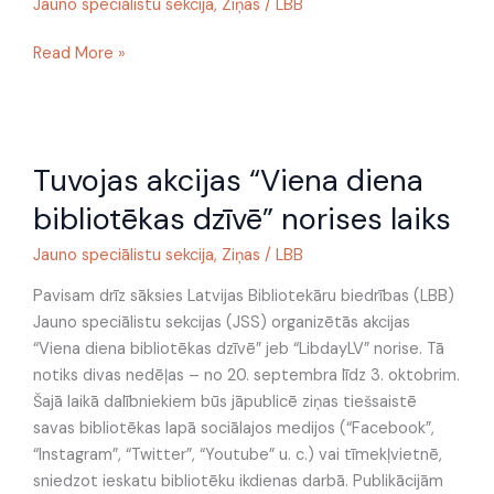
speciālistu
Jauno speciālistu sekcija
,
Ziņas
/
LBB
sekcijas
Read More »
vadītāju
Tuvojas
Tuvojas akcijas “Viena diena
akcijas
“Viena
bibliotēkas dzīvē” norises laiks
diena
bibliotēkas
Jauno speciālistu sekcija
,
Ziņas
/
LBB
dzīvē”
Pavisam drīz sāksies Latvijas Bibliotekāru biedrības (LBB)
norises
Jauno speciālistu sekcijas (JSS) organizētās akcijas
laiks
“Viena diena bibliotēkas dzīvē” jeb “LibdayLV” norise. Tā
notiks divas nedēļas – no 20. septembra līdz 3. oktobrim.
Šajā laikā dalībniekiem būs jāpublicē ziņas tiešsaistē
savas bibliotēkas lapā sociālajos medijos (“Facebook”,
“Instagram”, “Twitter”, “Youtube” u. c.) vai tīmekļvietnē,
sniedzot ieskatu bibliotēku ikdienas darbā. Publikācijām