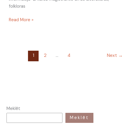
folkloras
Read More »
1
2
…
4
Next
→
Meklēt
Meklēt