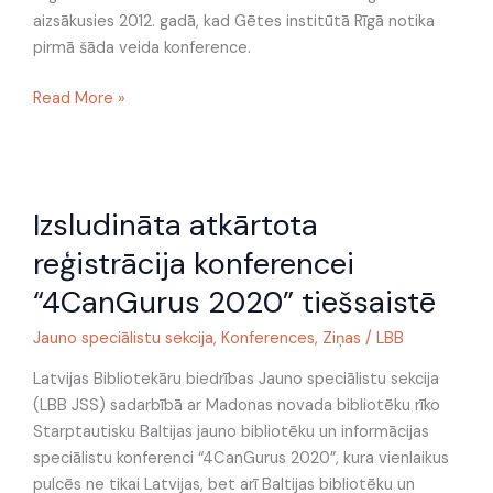
aizsākusies 2012. gadā, kad Gētes institūtā Rīgā notika
pirmā šāda veida konference.
Read More »
Izsludināta
Izsludināta atkārtota
atkārtota
reģistrācija
reģistrācija konferencei
konferencei
“4CanGurus 2020” tiešsaistē
“4CanGurus
2020”
Jauno speciālistu sekcija
,
Konferences
,
Ziņas
/
LBB
tiešsaistē
Latvijas Bibliotekāru biedrības Jauno speciālistu sekcija
(LBB JSS) sadarbībā ar Madonas novada bibliotēku rīko
Starptautisku Baltijas jauno bibliotēku un informācijas
speciālistu konferenci “4CanGurus 2020”, kura vienlaikus
pulcēs ne tikai Latvijas, bet arī Baltijas bibliotēku un