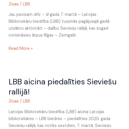
jau
Ziņas
/
LBB
otro
Jau pavisam drīz – šī gada 7. martā – Latvijas
reizi!
Bibliotekāru biedrība (LBB) turpinās pagājušajā gadā
uzsāktu aktivitāti – dalību Sieviešu rallijā, kas šogad
norisināsies ārpus Rīgas – Zemgalē.
Read More »
LBB
LBB aicina piedalīties Sieviešu
aicina
piedalīties
rallijā!
Sieviešu
rallijā!
Ziņas
/
LBB
Latvijas Bibliotekāru biedrība (LBB) aicina Latvijas
bibliotekāres – LBB biedres – piedalīties 2020. gada
Sieviešu rallijā, kas notiks sestdien, 7. martā. Sieviešu