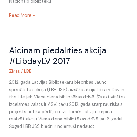
Nacionālo bibliotēku
Read More »
Aicinām
Aicinām piedalīties akcijā
piedalīties
akcijā
#LibdayLV 2017
#LibdayLV
2017
Ziņas
/
LBB
2012. gadā Latvijas Bibliotekāru biedrības Jauno
speciālistu sekcija (LBB JSS) aizsāka akciju Library Day in
the Life jeb Viena diena bibliotēkas dzīvē. Šīs aktivitātes
izcelsmes valsts ir ASV, taču 2012. gadā starptautiskais
projekts notika pēdējo reizi. Tomēr Latvija turpina
realizēt akciju Viena diena bibliotēkas dzīvē jau 6. gadu!
Šogad LBB JSS biedri ir nolēmuši nedaudz