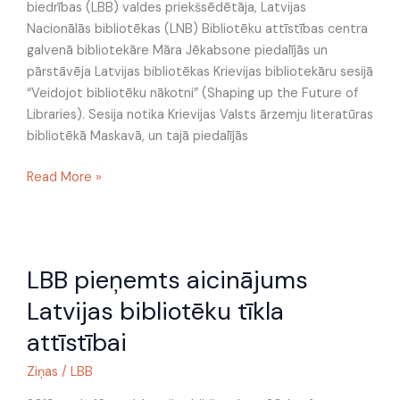
biedrības (LBB) valdes priekšsēdētāja, Latvijas
Nacionālās bibliotēkas (LNB) Bibliotēku attīstības centra
galvenā bibliotekāre Māra Jēkabsone piedalījās un
pārstāvēja Latvijas bibliotēkas Krievijas bibliotekāru sesijā
“Veidojot bibliotēku nākotni” (Shaping up the Future of
Libraries). Sesija notika Krievijas Valsts ārzemju literatūras
bibliotēkā Maskavā, un tajā piedalījās
Read More »
LBB
LBB pieņemts aicinājums
pieņemts
aicinājums
Latvijas bibliotēku tīkla
Latvijas
attīstībai
bibliotēku
tīkla
Ziņas
/
LBB
attīstībai