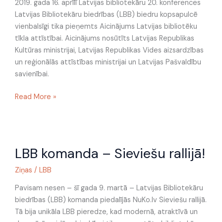
2019. gada 16. aprīlī Latvijas bibliotekāru 20. konferences
Latvijas Bibliotekāru biedrības (LBB) biedru kopsapulcē
vienbalsīgi tika pieņemts Aicinājums Latvijas bibliotēku
tīkla attīstībai. Aicinājums nosūtīts Latvijas Republikas
Kultūras ministrijai, Latvijas Republikas Vides aizsardzības
un reģionālās attīstības ministrijai un Latvijas Pašvaldību
savienībai.
Read More »
LBB
LBB komanda – Sieviešu rallijā!
komanda
–
Ziņas
/
LBB
Sieviešu
rallijā!
Pavisam nesen – šī gada 9. martā – Latvijas Bibliotekāru
biedrības (LBB) komanda piedalījās NuKo.lv Sieviešu rallijā.
Tā bija unikāla LBB pieredze, kad modernā, atraktīvā un