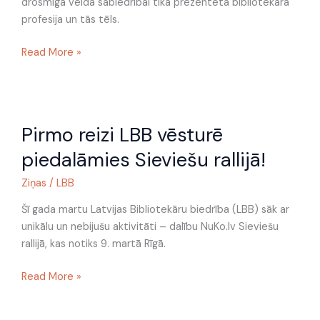
drosmīgā veidā sabiedrībai tika prezentēta bibliotekāra
profesija un tās tēls.
Read More »
Pirmo
Pirmo reizi LBB vēsturē
reizi
LBB
piedalāmies Sieviešu rallijā!
vēsturē
piedalāmies
Ziņas
/
LBB
Sieviešu
Šī gada martu Latvijas Bibliotekāru biedrība (LBB) sāk ar
rallijā!
unikālu un nebijušu aktivitāti – dalību NuKo.lv Sieviešu
rallijā, kas notiks 9. martā Rīgā.
Read More »