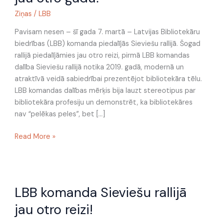
Sieviešu
rallijā
Ziņas
/
LBB
jau
Pavisam nesen – šī gada 7. martā – Latvijas Bibliotekāru
otro
biedrības (LBB) komanda piedalījās Sieviešu rallijā. Šogad
gadu!
rallijā piedalījāmies jau otro reizi, pirmā LBB komandas
dalība Sieviešu rallijā notika 2019. gadā, modernā un
atraktīvā veidā sabiedrībai prezentējot bibliotekāra tēlu.
LBB komandas dalības mērķis bija lauzt stereotipus par
bibliotekāra profesiju un demonstrēt, ka bibliotekāres
nav “pelēkas peles”, bet […]
Read More »
LBB
LBB komanda Sieviešu rallijā
komanda
Sieviešu
jau otro reizi!
rallijā