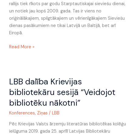
rallijs tiek rīkots par godu Starptautiskajai sieviešu dienai,
un notiek jau kopš 2009. gada. Tas ir viens no
oriģinālākajiem, spilgtākajiem un vērienīgākajiem Sieviešu
dienas pasākumiem ne tikai Latvijā un Baltijā, bet arī
Eiropā.
Read More »
LBB
LBB dalība Krievijas
dalība
Krievijas
bibliotekāru sesijā “Veidojot
bibliotekāru
bibliotēku nākotni”
sesijā
“Veidojot
Konferences
,
Ziņas
/
LBB
bibliotēku
nākotni”
Pēc Krievijas Valsts ārzemju literatūras bibliotēkas kolēģu
ielūguma 2019. gada 25. aprīlī Latvijas Bibliotekāru