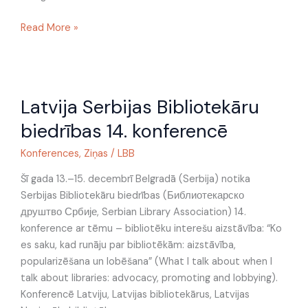
Read More »
Latvija
Latvija Serbijas Bibliotekāru
Serbijas
Bibliotekāru
biedrības 14. konferencē
biedrības
14.
Konferences
,
Ziņas
/
LBB
konferencē
Šī gada 13.–15. decembrī Belgradā (Serbija) notika
Serbijas Bibliotekāru biedrības (Библиотекарско
друштво Србије, Serbian Library Association) 14.
konference ar tēmu – bibliotēku interešu aizstāvība: “Ko
es saku, kad runāju par bibliotēkām: aizstāvība,
popularizēšana un lobēšana” (What I talk about when I
talk about libraries: advocacy, promoting and lobbying).
Konferencē Latviju, Latvijas bibliotekārus, Latvijas