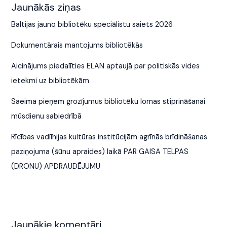
Jaunākās ziņas
Baltijas jauno bibliotēku speciālistu saiets 2026
Dokumentārais mantojums bibliotēkās
Aicinājums piedalīties ELAN aptaujā par politiskās vides
ietekmi uz bibliotēkām
Saeima pieņem grozījumus bibliotēku lomas stiprināšanai
mūsdienu sabiedrībā
Rīcības vadlīnijas kultūras institūcijām agrīnās brīdināšanas
paziņojuma (šūnu apraides) laikā PAR GAISA TELPAS
(DRONU) APDRAUDĒJUMU
Jaunākie komentāri