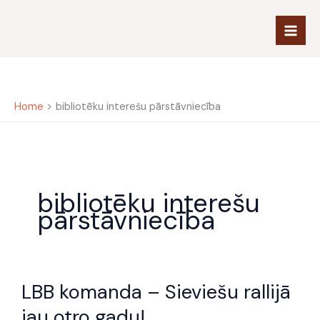
Skip
to
content
Home
bibliotēku interešu pārstāvniecība
bibliotēku interešu
pārstāvniecība
LBB
LBB komanda – Sieviešu rallijā
komanda
–
jau otro gadu!