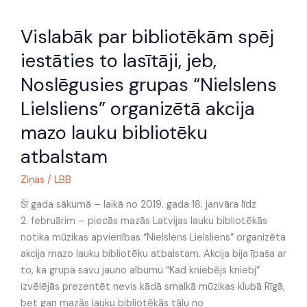
Vislabāk
Vislabāk par bibliotēkām spēj
par
bibliotēkām
iestāties to lasītāji, jeb,
spēj
Noslēgusies grupas “Nielslens
iestāties
to
Lielsliens” organizētā akcija
lasītāji,
mazo lauku bibliotēku
jeb,
Noslēgusies
atbalstam
grupas
Ziņas
/
LBB
“Nielslens
Lielsliens”
Šī gada sākumā – laikā no 2019. gada 18. janvāra līdz
organizētā
2. februārim – piecās mazās Latvijas lauku bibliotēkās
akcija
notika mūzikas apvienības “Nielslens Lielsliens” organizēta
mazo
akcija mazo lauku bibliotēku atbalstam. Akcija bija īpaša ar
lauku
to, ka grupa savu jauno albumu “Kad kniebējs kniebj”
bibliotēku
izvēlējās prezentēt nevis kādā smalkā mūzikas klubā Rīgā,
atbalstam
bet gan mazās lauku bibliotēkās tālu no