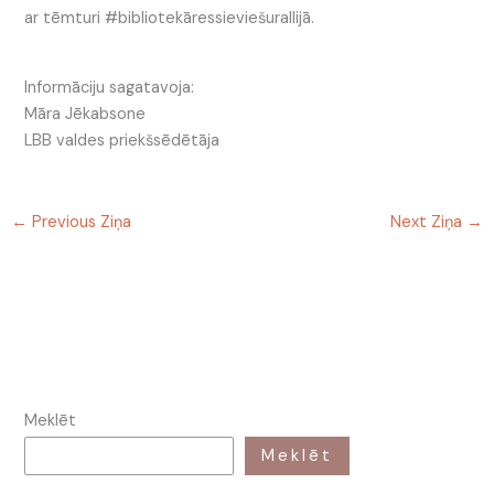
ar tēmturi #bibliotekāressieviešurallijā.
Informāciju sagatavoja:
Māra Jēkabsone
LBB valdes priekšsēdētāja
←
Previous Ziņa
Next Ziņa
→
Meklēt
Meklēt