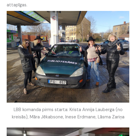
attapīgas.
LBB komanda pirms starta: Krista Annija Lauberga (no
kreisās), Māra Jēkabsone, Inese Erdmane, Lāsma Zariņa