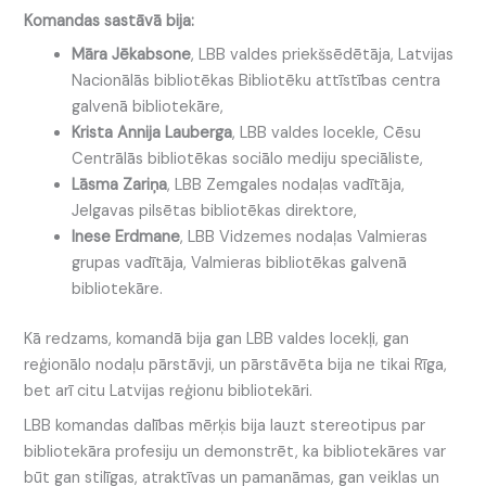
Komandas sastāvā bija:
Māra Jēkabsone
, LBB valdes priekšsēdētāja, Latvijas
Nacionālās bibliotēkas Bibliotēku attīstības centra
galvenā bibliotekāre,
Krista Annija Lauberga
, LBB valdes locekle, Cēsu
Centrālās bibliotēkas sociālo mediju speciāliste,
Lāsma Zariņa
, LBB Zemgales nodaļas vadītāja,
Jelgavas pilsētas bibliotēkas direktore,
Inese Erdmane
, LBB Vidzemes nodaļas Valmieras
grupas vadītāja, Valmieras bibliotēkas galvenā
bibliotekāre.
Kā redzams, komandā bija gan LBB valdes locekļi, gan
reģionālo nodaļu pārstāvji, un pārstāvēta bija ne tikai Rīga,
bet arī citu Latvijas reģionu bibliotekāri.
LBB komandas dalības mērķis bija lauzt stereotipus par
bibliotekāra profesiju un demonstrēt, ka bibliotekāres var
būt gan stilīgas, atraktīvas un pamanāmas, gan veiklas un