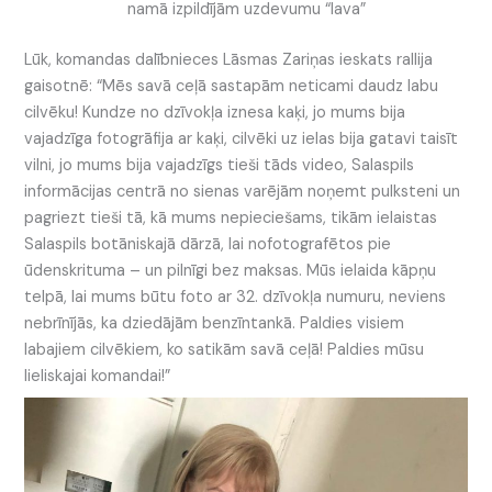
namā izpildījām uzdevumu “lava”
Lūk, komandas dalībnieces Lāsmas Zariņas ieskats rallija
gaisotnē: “Mēs savā ceļā sastapām neticami daudz labu
cilvēku! Kundze no dzīvokļa iznesa kaķi, jo mums bija
vajadzīga fotogrāfija ar kaķi, cilvēki uz ielas bija gatavi taisīt
vilni, jo mums bija vajadzīgs tieši tāds video, Salaspils
informācijas centrā no sienas varējām noņemt pulksteni un
pagriezt tieši tā, kā mums nepieciešams, tikām ielaistas
Salaspils botāniskajā dārzā, lai nofotografētos pie
ūdenskrituma – un pilnīgi bez maksas. Mūs ielaida kāpņu
telpā, lai mums būtu foto ar 32. dzīvokļa numuru, neviens
nebrīnījās, ka dziedājām benzīntankā. Paldies visiem
labajiem cilvēkiem, ko satikām savā ceļā! Paldies mūsu
lieliskajai komandai!”