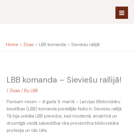
Skip
to
content
Home
Ziņas
LBB komanda – Sieviešu rallijā!
LBB komanda – Sieviešu rallijā!
/
Ziņas
/ By
LBB
Pavisam nesen – šī gada 9. martā – Latvijas Bibliotekāru
biedrības (LBB) komanda piedalījās NuKo.lv Sieviešu rallijā.
Tā bija unikāla LBB pieredze, kad modernā, atraktīvā un
drosmīgā veidā sabiedrībai tika prezentēta bibliotekāra
profesija un tās tēls.