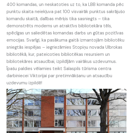
400 komandas, un neskatoties uz to, ka LBB komanda pēc
punktu skaita neiekļuva pat 100 visvairāk punktus sakrājušo
komandu skaitā, dalības mērķis tika sasniegts – tika
demonstrēts moderns un atraktīvs bibliotekāra tēls,
spēcīgas un saliedētas komandas darbs un gūtas pozitīvas
emocijas. Svarīgi, ka pasākuma gaitā izmantojām bibliotēku
sniegtās iespējas – iegriezāmies Stopiņu novada Ulbrokas
bibliotēkā, kur, pateicoties bibliotēkas resursiem un
bibliotekāres atsaucībai, izpildījām vairākus uzdevumus.
Īpašu paldies vēlamies teikt Salaspils tūrisma centra
darbiniecei Viktorijai par pretimnākšanu un atsaucību
uzdevumu izpildē!