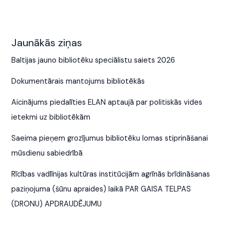
Jaunākās ziņas
Baltijas jauno bibliotēku speciālistu saiets 2026
Dokumentārais mantojums bibliotēkās
Aicinājums piedalīties ELAN aptaujā par politiskās vides
ietekmi uz bibliotēkām
Saeima pieņem grozījumus bibliotēku lomas stiprināšanai
mūsdienu sabiedrībā
Rīcības vadlīnijas kultūras institūcijām agrīnās brīdināšanas
paziņojuma (šūnu apraides) laikā PAR GAISA TELPAS
(DRONU) APDRAUDĒJUMU