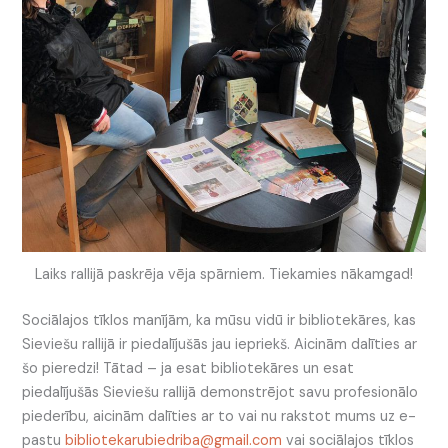
Laiks rallijā paskrēja vēja spārniem. Tiekamies nākamgad!
Sociālajos tīklos manījām, ka mūsu vidū ir bibliotekāres, kas
Sieviešu rallijā ir piedalījušās jau iepriekš. Aicinām dalīties ar
šo pieredzi! Tātad – ja esat bibliotekāres un esat
piedalījušās Sieviešu rallijā demonstrējot savu profesionālo
piederību, aicinām dalīties ar to vai nu rakstot mums uz e-
pastu
bibliotekarubiedriba@gmail.com
vai sociālajos tīklos