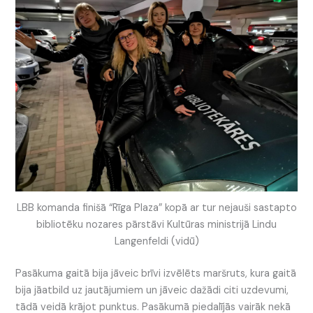
LBB komanda finišā “Rīga Plaza” kopā ar tur nejauši sastapto
bibliotēku nozares pārstāvi Kultūras ministrijā Lindu
Langenfeldi (vidū)
Pasākuma gaitā bija jāveic brīvi izvēlēts maršruts, kura gaitā
bija jāatbild uz jautājumiem un jāveic dažādi citi uzdevumi,
tādā veidā krājot punktus. Pasākumā piedalījās vairāk nekā