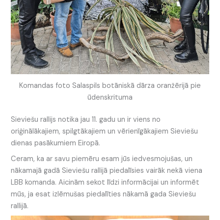
Komandas foto Salaspils botāniskā dārza oranžērijā pie
ūdenskrituma
Sieviešu rallijs notika jau 11. gadu un ir viens no
oriģinālākajiem, spilgtākajiem un vērienīgākajiem Sieviešu
dienas pasākumiem Eiropā.
Ceram, ka ar savu piemēru esam jūs iedvesmojušas, un
nākamajā gadā Sieviešu rallijā piedalīsies vairāk nekā viena
LBB komanda. Aicinām sekot līdzi informācijai un informēt
mūs, ja esat izlēmušas piedalīties nākamā gada Sieviešu
rallijā.