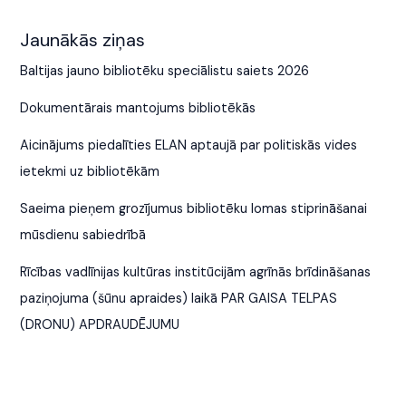
Jaunākās ziņas
Baltijas jauno bibliotēku speciālistu saiets 2026
Dokumentārais mantojums bibliotēkās
Aicinājums piedalīties ELAN aptaujā par politiskās vides
ietekmi uz bibliotēkām
Saeima pieņem grozījumus bibliotēku lomas stiprināšanai
mūsdienu sabiedrībā
Rīcības vadlīnijas kultūras institūcijām agrīnās brīdināšanas
paziņojuma (šūnu apraides) laikā PAR GAISA TELPAS
(DRONU) APDRAUDĒJUMU