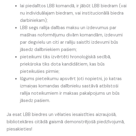
lai piedalītos LBB komandā, ir jābūt LBB biedram (vai
nu individuālajam biedram, vai institucionālā biedra
darbiniekam);
LBB segs rallija dalības maksu un izdevumus par
mašīnas noformējumu divām komandām, izdevumi
par degvielu un citi ar ralliju saistīti izdevumi būs
jāsedz dalībniekiem pašiem;
pieteikumi tiks izvērtēti hronoloģiskā secībā,
priekšroka tiks dota kandidātiem, kas būs
pieteikušies pirmie;
lūgums pieteikumu apsvērt ļoti nopietni, jo katras
izmaiņas komandas dalībnieku sastāvā atbilstoši
rallija noteikumiem ir maksas pakalpojums un būs
jāsedz pašiem.
Ja esat LBB biedres un vēlaties iesaistīties aizraujošā,
bibliotekāres citādā gaismā demonstrējošā piedzīvojumā,
piesakieties!