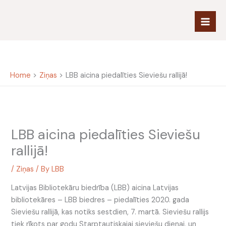
Skip
to
content
Home
Ziņas
LBB aicina piedalīties Sieviešu rallijā!
LBB aicina piedalīties Sieviešu
rallijā!
/
Ziņas
/ By
LBB
Latvijas Bibliotekāru biedrība (LBB) aicina Latvijas
bibliotekāres – LBB biedres – piedalīties 2020. gada
Sieviešu rallijā, kas notiks sestdien, 7. martā. Sieviešu rallijs
tiek rīkots par godu Starptautiskajai sieviešu dienai, un