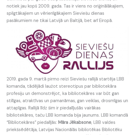
notiek jau kopš 2009. gada. Tas ir viens no oriģinālākajiem,
spilgtākajiem un vērienīgākajiem Sieviešu dienas
pasākumiem ne tikai Latvijā un Baltijā, bet arī Eiropā.
2019. gada 9. martā pirmo reizi Sieviešu rallijā startēja LBB
komanda, tādējādi laužot stereotipus par bibliotekāra
profesiju un demonstrējot, ka bibliotekāres var būt gan
stilīgas, atraktīvas un pamanāmas, gan veiklas, drosmīgas un
attapīgas. Rallijā līdz šim ir piedalījušās vairākas
bibliotekāres, taču LBB komanda bija jaunums. LBB komandā
“Bibliotekāres” piedalījās:
Māra Jēkabsone
, LBB valdes
priekšsēdētāja, Latvijas Nacionālās bibliotēkas Bibliotēku