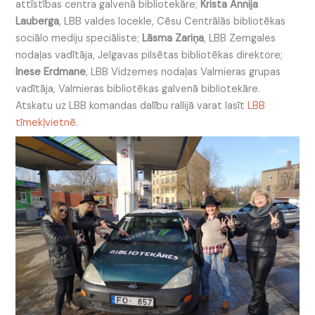
attīstības centra galvenā bibliotekāre;
Krista Annija
Lauberga
, LBB valdes locekle, Cēsu Centrālās bibliotēkas
sociālo mediju speciāliste;
Lāsma Zariņa
, LBB Zemgales
nodaļas vadītāja, Jelgavas pilsētas bibliotēkas direktore;
Inese Erdmane
, LBB Vidzemes nodaļas Valmieras grupas
vadītāja, Valmieras bibliotēkas galvenā bibliotekāre.
Atskatu uz LBB komandas dalību rallijā varat lasīt
LBB
tīmekļvietnē
.