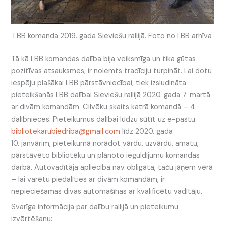
LBB komanda 2019. gada Sieviešu rallijā. Foto no LBB arhīva
Tā kā LBB komandas dalība bija veiksmīga un tika gūtas
pozitīvas atsauksmes, ir nolemts tradīciju turpināt. Lai dotu
iespēju plašākai LBB pārstāvniecībai, tiek izsludināta
pieteikšanās LBB dalībai Sieviešu rallijā 2020. gada 7. martā
ar divām komandām. Cilvēku skaits katrā komandā – 4
dalībnieces. Pieteikumus dalībai lūdzu sūtīt uz e-pastu
bibliotekarubiedriba@gmail.com
līdz 2020. gada
10. janvārim, pieteikumā norādot vārdu, uzvārdu, amatu,
pārstāvēto bibliotēku un plānoto ieguldījumu komandas
darbā. Autovadītāja apliecība nav obligāta, taču jāņem vērā
– lai varētu piedalīties ar divām komandām, ir
nepieciešamas divas automašīnas ar kvalificētu vadītāju.
Svarīga informācija par dalību rallijā un pieteikumu
izvērtēšanu: