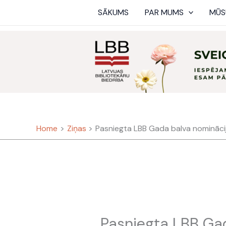
Skip
SĀKUMS
PAR MUMS
MŪS
to
content
Home
Ziņas
Pasniegta LBB Gada balva nominācij
Pasniegta LBB Ga