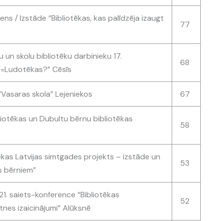
ens / Izstāde “Bibliotēkas, kas palīdzēja izaugt
77
un skolu bibliotēku darbinieku 17.
68
s=Ludotēkas?” Cēsīs
Vasaras skola” Lejeniekos
67
liotēkas un Dubultu bērnu bibliotēkas
58
ēkas Latvijas simtgades projekts – izstāde un
53
s bērniem”
1. saiets-konference “Bibliotēkas
52
nes izaicinājumi” Alūksnē