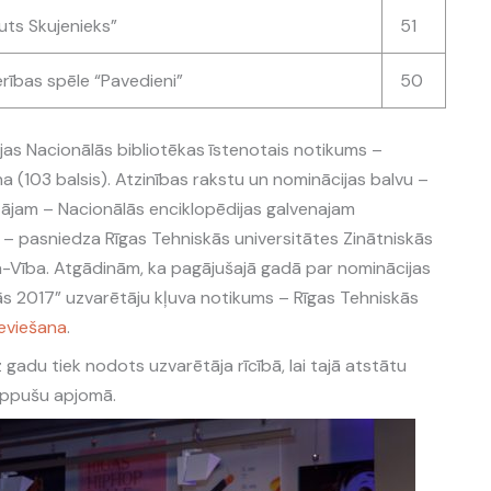
uts Skujenieks”
51
ības spēle “Pavedieni”
50
jas Nacionālās bibliotēkas īstenotais notikums –
a (103 balsis). Atzinības rakstu un nominācijas balvu –
ājam – Nacionālās enciklopēdijas galvenajam
– pasniedza Rīgas Tehniskās universitātes Zinātniskās
ka-Vība. Atgādinām, ka pagājušajā gadā par nominācijas
ās 2017” uzvarētāju kļuva notikums – Rīgas Tehniskās
ieviešana
.
 gadu tiek nodots uzvarētāja rīcībā, lai tajā atstātu
appušu apjomā.