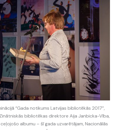
nācijā “Gada notikums Latvijas bibliotēkās 2017”,
Zinātniskās bibliotēkas direktore Aija Janbicka-Vība,
 ceļojošo albumu – šī gada uzvarētājam, Nacionālās