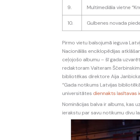
9.
Multimediāla vietne “Kn
10.
Gulbenes novada pieder
Pirmo vietu balsojumā ieguva Latvi
Nacionālās enciklopēdijas atklāšan
ceļojošo albumu – šī gada uzvarēt
redaktoram Valteram Ščerbinskim 
bibliotēkas direktore Aija Janbic
“Gada notikums Latvijas bibliotēk
universitātes
diennakts lasītavas 
Nominācijas balva ir albums, kas uz
ierakstu par savu notikumu divu l