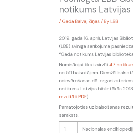
notikums Latvijas 
/
Gada Balva
,
Ziņas
/ By
LBB
2019. gada 16. aprīlī, Latvijas Bibli
(LBB) svinīgā sarīkojumā pasniedz
“Gada notikums Latvijas bibliotēkā
Nominācijai tika izvirzīti
47 notikum
no 511 balsotājiem. Diemžēl balsotā
neievērošanas dēļ organizatoriem
notikumu Latvijas bibliotēkās 201
rezultāti PDF
).
Pamatojoties uz balsošanas rezul
saraksts.
1.
Nacionālās enciklopēdi