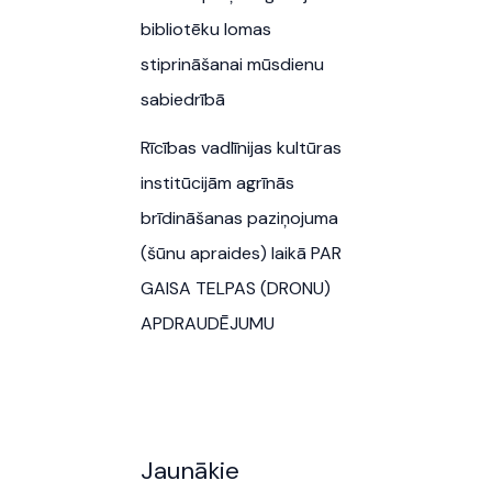
bibliotēku lomas
stiprināšanai mūsdienu
sabiedrībā
Rīcības vadlīnijas kultūras
institūcijām agrīnās
brīdināšanas paziņojuma
(šūnu apraides) laikā PAR
GAISA TELPAS (DRONU)
APDRAUDĒJUMU
Jaunākie