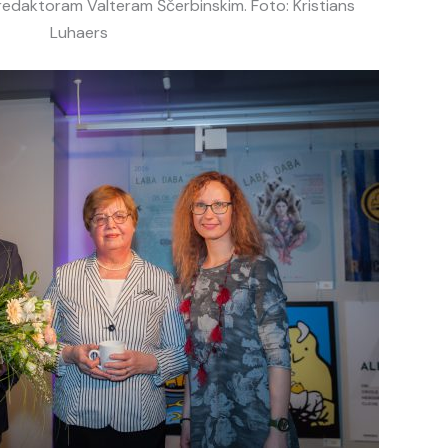
redaktoram Valteram Ščerbinskim. Foto: Kristians
Luhaers