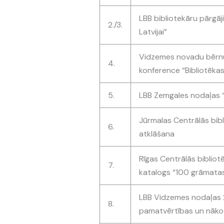
LBB bibliotekāru pārgāji
2./3.
Latvijai”
Vidzemes novadu bērnu 
4.
konference “Bibliotēka
5.
LBB Zemgales nodaļas “
Jūrmalas Centrālās bib
6.
atklāšana
Rīgas Centrālās bibliot
7.
katalogs “100 grāmata
LBB Vidzemes nodaļas 2
8.
pamatvērtības un nākot