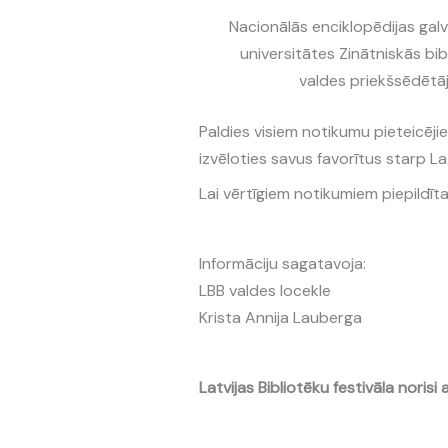
Nacionālās enciklopēdijas galv
universitātes Zinātniskās bi
valdes priekšsēdētā
Paldies visiem notikumu pieteicējie
izvēloties savus favorītus starp L
Lai vērtīgiem notikumiem piepildīta
Informāciju sagatavoja:
LBB valdes locekle
Krista Annija Lauberga
Latvijas Bibliotēku festivāla norisi a