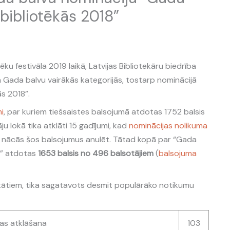
bibliotēkās 2018”
otēku festivāla 2019 laikā, Latvijas Bibliotekāru biedrība
a Gada balvu vairākās kategorijās, tostarp nominācijā
s 2018”.
i
, par kuriem tiešsaistes balsojumā atdotas 1752 balsis
ju lokā tika atklāti 15 gadījumi, kad
nominācijas nolikuma
 nācās šos balsojumus anulēt. Tātad kopā par “Gada
8” atdotas
1653 balsis no 496 balsotājiem
(
balsojuma
tātiem, tika sagatavots desmit populārāko notikumu
jas atklāšana
103