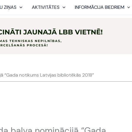
U ZIŅAS
AKTIVITĀTES
INFORMĀCIJA BIEDRIEM
ā “Gada notikums Latvijas bibliotēkās 2018”
da balva nominācijā “Gada