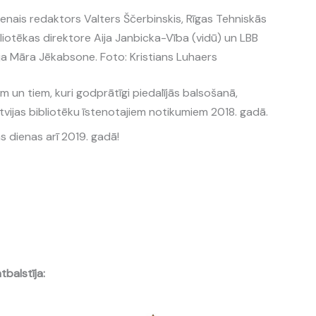
enais redaktors Valters Ščerbinskis, Rīgas Tehniskās
bliotēkas direktore Aija Janbicka-Vība (vidū) un LBB
ja Māra Jēkabsone. Foto: Kristians Luhaers
m un tiem, kuri godprātīgi piedalījās balsošanā,
atvijas bibliotēku īstenotajiem notikumiem 2018. gadā.
s dienas arī 2019. gadā!
tbalstīja: