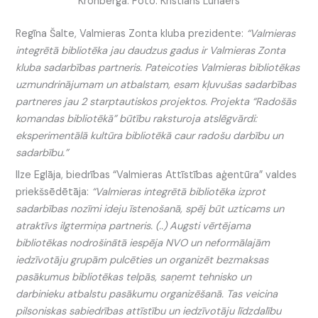
Kronberga. Foto: Kristians Luhaers
Regīna Šalte, Valmieras Zonta kluba prezidente:
“Valmieras
integrētā bibliotēka jau daudzus gadus ir Valmieras Zonta
kluba sadarbības partneris. Pateicoties Valmieras bibliotēkas
uzmundrinājumam un atbalstam, esam kļuvušas sadarbības
partneres jau 2 starptautiskos projektos. Projekta “Radošās
komandas bibliotēkā” būtību raksturoja atslēgvārdi:
eksperimentālā kultūra bibliotēkā caur radošu darbību un
sadarbību.”
Ilze Eglāja, biedrības “Valmieras Attīstības aģentūra” valdes
priekšsēdētāja:
“Valmieras integrētā bibliotēka izprot
sadarbības nozīmi ideju īstenošanā, spēj būt uzticams un
atraktīvs ilgtermiņa partneris. (..) Augsti vērtējama
bibliotēkas nodrošinātā iespēja NVO un neformālajām
iedzīvotāju grupām pulcēties un organizēt bezmaksas
pasākumus bibliotēkas telpās, saņemt tehnisko un
darbinieku atbalstu pasākumu organizēšanā. Tas veicina
pilsoniskas sabiedrības attīstību un iedzīvotāju līdzdalību