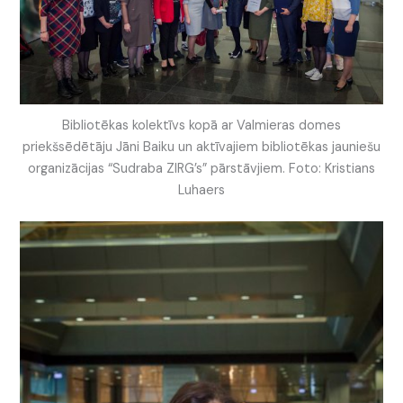
Bibliotēkas kolektīvs kopā ar Valmieras domes
priekšsēdētāju Jāni Baiku un aktīvajiem bibliotēkas jauniešu
organizācijas “Sudraba ZIRG’s” pārstāvjiem. Foto: Kristians
Luhaers