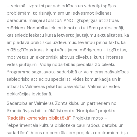
– veicināt izpratni par sabiedrības un vides ilgtspējas
problēmām, to risinājumiem un iedvesmot ikdienas
paradumu maiņai atbilstoši ANO ilgtspējīgas attīstības
mērķiem. Nodarbību lektori ir noteiktu tēmu profesionāļi,
kas sniedz ieskatu kursā ietverto jautājumu aktualitātēs, kā
arī piedāvā praktiskus uzdevumus. Ievērību pelna fakts, ka
mūžizglītības kurss ir aptvēris jaunu mērķgrupu – izglītotus,
motivētus un ekonomiski aktīvus cilvēkus, kurus interesē
vides jautājumi. Vidēji nodarbībās piedalās 35 cilvēki.
Programma sagatavota sadarbībā ar Valmieras pašvaldības
sabiedrisko attiecību speciālisti vides komunikācijā un ir
atbalsts Valmieras pilsētas pašvaldībai Valmieras vides
deklarācijas ieviešanā.
Sadarbībā ar Valmieras Zonta klubu un partneriem no
Skandināvijas bibliotēkā īstenots “Nordplus” projekts
“Radošās komandas bibliotēkā”
. Projekta moto –
“ekperimentālā kultūra bibliotēkā caur radošu darbību un
sadarbību”. Viens no centrālajiem projekta notikumiem bija