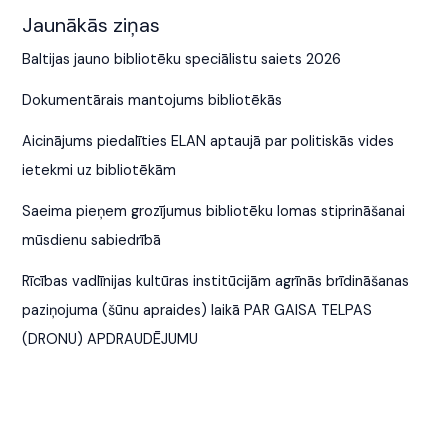
Jaunākās ziņas
Baltijas jauno bibliotēku speciālistu saiets 2026
Dokumentārais mantojums bibliotēkās
Aicinājums piedalīties ELAN aptaujā par politiskās vides
ietekmi uz bibliotēkām
Saeima pieņem grozījumus bibliotēku lomas stiprināšanai
mūsdienu sabiedrībā
Rīcības vadlīnijas kultūras institūcijām agrīnās brīdināšanas
paziņojuma (šūnu apraides) laikā PAR GAISA TELPAS
(DRONU) APDRAUDĒJUMU