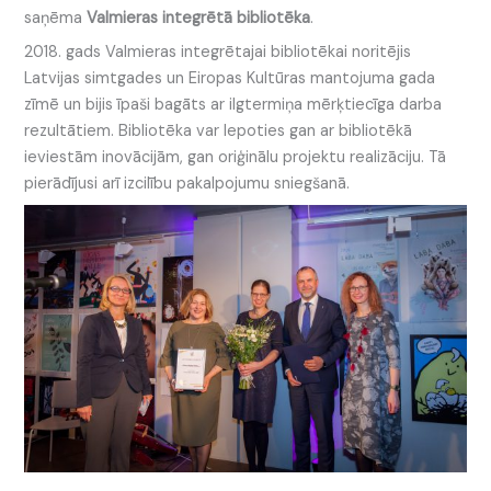
saņēma
Valmieras integrētā bibliotēka
.
2018. gads Valmieras integrētajai bibliotēkai noritējis
Latvijas simtgades un Eiropas Kultūras mantojuma gada
zīmē un bijis īpaši bagāts ar ilgtermiņa mērķtiecīga darba
rezultātiem. Bibliotēka var lepoties gan ar bibliotēkā
ieviestām inovācijām, gan oriģinālu projektu realizāciju. Tā
pierādījusi arī izcilību pakalpojumu sniegšanā.