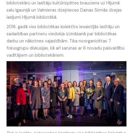
bibliotekāru un lasītāju kultūrizpētes brauciens uz Hījumā
salu Igaunijā un Valmieras dzejnieces Dainas Sirmās dzejas
lasījumi Hījumā bibliotēkā.
2018. gadā viss bibliotēkas kolektīvs iesaistījās lasītāju un
sadarbības partneru viedokļa izzināšanā par bibliotēkas
darbu un nākotnes vajadzībām. Tika noorganizētas 7
fokusgrupu diskusijas, kā arī sarunas ar 6 novadu pašvaldību
vadītājiem un bibliotekāriem.