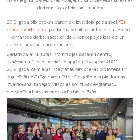
Balva iegūta, pateicoties kopīgam visa bibliotēkas kolektīva
darbam. Foto: Kristians Luhaers
2018. gadā bibliotēkas darbinieki izveidoja galda spēli
“Esi
drošs. Izvērtē risku”
par bērnu drošības jautājumiem. Spēle
ir komandas darbs, sākot ar ideju, koncepcijas izstrādi un
beidzot ar vizuālo noformējumu.
Sadarbībā ar Kultūras informācijas sistēmu centru,
uzņēmumu “Tieto Latvia” un apgādu “Zvaigzne ABC”
2018. gadā Valmieras integrētās bibliotēkas bibliotekāri ir
ieguldījuši nozīmīgu darbu “3td.lv” e-grāmatu platformas
izveidošanā, tādējādi virzoties soli tuvāk e-grāmatu
pieejamībai Latvijas publiskajās bibliotēkās.