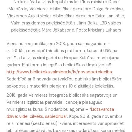
No kreisās: Latvijas Republikas kultūras ministre Dace
Melbārde, Valmieras bibliotēkas direktore Daiga Rokpelne,
Vidzemes Augstskolas bibliotēkas direktore Evita Lantrāte,
Valmieras domes priekšsēdētājs Jānis Baiks, LBB valdes
priekšsēdētāja Māra Jēkabsone. Foto: Kristians Luhaers
Viens no redzamākajiem 2018. gada sasniegumiem –
izstrādāta novadpētniecības platforma, kuras atklāšana
veltīta Latvijas simtgadei un Eiropas Kultūras mantojuma
gadam. Platforma integrēta bibliotēkas tīmekļvietnē:
http://www.biblioteka.valmiera.lv/lv/novadpetnieciba
.
Sadarbībā ar 6 novadu pašvaldību publiskajām bibliotēkām
apkopotais materiāls pieejams 10 digitālajās kolekcijās.
2018. gadā Valmieras integrētā bibliotēka sagatavoja un
Valmieras izglītības pārvaldē licencēja pieaugušo
mūžizglītības kursu 5 nodarbību apjomā –
“Līdzsvarota
dzīve: vide, cilvēks, sabiedrība”
. Kopš 2018. gada novembra
reizi mēnesī (sestdienās!) ikviens interesents var apmeklēt
bibliotēkas piedāvātās bezmaksas nodarbības. Kursa mērķis