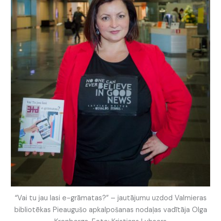
“Vai tu jau lasi e-grāmatas?” – jautājumu uzdod Valmieras
bibliotēkas Pieaugušo apkalpošanas nodaļas vadītāja Olga