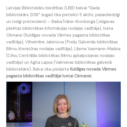
Latvijas Bibliotekāru biedrības (LBB) balvai “Gada
bibliotekārs 2018” šogad tika pieteikti 5 aktīvi, pašaizliedzīgi
un rosīgi pretendenti – Baiba Īvāne-Kronberga (Jelgavas
pilsētas bibliotēkas Informācijas nodaļas vadītāja), Iveta
Okmane (Kuldīgas novada Vārmes pagasta bibliotēkas
vadītāja), Vilhelmīne Jakimova (Preiļu Galvenās bibliotēkas
Bērnu literatūras nodaļas vadītāja), Lāsma Vasmane-Mašina
(Cēsu Centrālās bibliotēkas Bērnu apkalpošanas nodaļas
vadītāja) un Agita Lapsa (Valmieras bibliotēkas galvenā
bibliotekāre). Balva tika piešķirta
Kuldīgas novada Vārmes
pagasta bibliotēkas vadītājai
Ivetai Okmanei
.