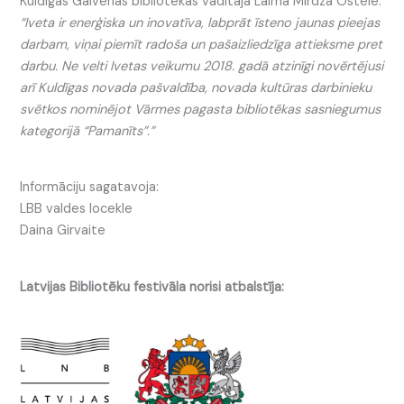
Kuldīgas Galvenās bibliotēkas vadītāja Laima Mirdza Ostele:
“Iveta ir enerģiska un inovatīva, labprāt īsteno jaunas pieejas
darbam, viņai piemīt radoša un pašaizliedzīga attieksme pret
darbu. Ne velti Ivetas veikumu 2018. gadā atzinīgi novērtējusi
arī Kuldīgas novada pašvaldība, novada kultūras darbinieku
svētkos nominējot Vārmes pagasta bibliotēkas sasniegumus
kategorijā “Pamanīts”.”
Informāciju sagatavoja:
LBB valdes locekle
Daina Girvaite
Latvijas Bibliotēku festivāla norisi atbalstīja: