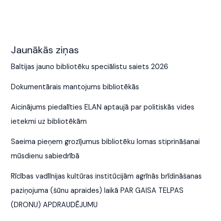
Jaunākās ziņas
Baltijas jauno bibliotēku speciālistu saiets 2026
Dokumentārais mantojums bibliotēkās
Aicinājums piedalīties ELAN aptaujā par politiskās vides
ietekmi uz bibliotēkām
Saeima pieņem grozījumus bibliotēku lomas stiprināšanai
mūsdienu sabiedrībā
Rīcības vadlīnijas kultūras institūcijām agrīnās brīdināšanas
paziņojuma (šūnu apraides) laikā PAR GAISA TELPAS
(DRONU) APDRAUDĒJUMU