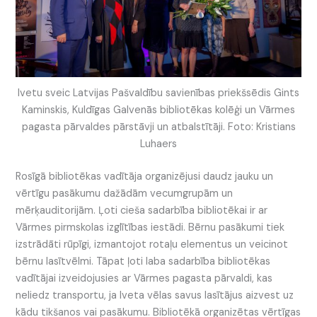
Ivetu sveic Latvijas Pašvaldību savienības priekšsēdis Gints
Kaminskis, Kuldīgas Galvenās bibliotēkas kolēģi un Vārmes
pagasta pārvaldes pārstāvji un atbalstītāji. Foto: Kristians
Luhaers
Rosīgā bibliotēkas vadītāja organizējusi daudz jauku un
vērtīgu pasākumu dažādām vecumgrupām un
mērķauditorijām. Ļoti cieša sadarbība bibliotēkai ir ar
Vārmes pirmskolas izglītības iestādi. Bērnu pasākumi tiek
izstrādāti rūpīgi, izmantojot rotaļu elementus un veicinot
bērnu lasītvēlmi. Tāpat ļoti laba sadarbība bibliotēkas
vadītājai izveidojusies ar Vārmes pagasta pārvaldi, kas
neliedz transportu, ja Iveta vēlas savus lasītājus aizvest uz
kādu tikšanos vai pasākumu. Bibliotēkā organizētas vērtīgas