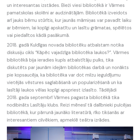
un interesantas izstādes. Bieži viesi bibliotēkā ir Vārmes
pamatskolas skolēni ar audzinātājām. Bibliotēkā izveidots
arī jauks bērnu stūrītis, kur jaunās māmiņas var pavadīt laiku
ar bērniem, lai kopīgi apskatītu un lasītu grāmatas, spēlētos
vai piedalītos kādā pasākumā.
2018. gadā Kuldīgas novada bibliotēku atbalstam notika
diskusiju cikls “Kāpēc vajadzīga bibliotēka laukos?”. Vārmes
bibliotēkā bija ieradies kupls atbalstītāju pulks, tika
diskutēts par jaunām idejām bibliotēkas darbā un nonākts
pie kopsaucēja, ka bibliotēka var dot milzu ieguldījumu
vietējās vēstures saglabāšanā un popularizēšanā un ka
lasītāji laukos vēlas kopīgi apspriest izlasīto. Tādējādi
2018. gada septembrī Vārmes pagasta bibliotēkā tika
nodibināts Lasītāju klubs. Reizi mēnesī tā dalībnieki pulcējas
bibliotēkā, kur pārrunā jaunāko literatūrā, rīko tikšanās ar
interesantiem cilvēkiem, apmeklē teātra izrādes.