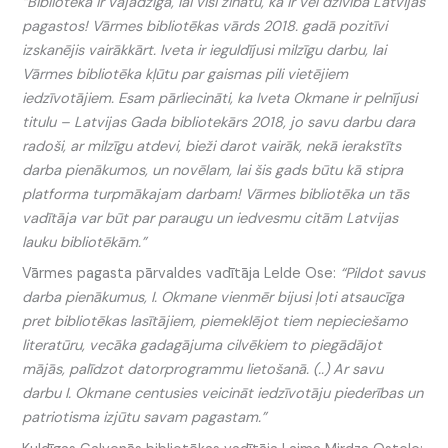
“Bibliotēka ir vajadzīga, lai visi zinātu, ka ir vēl dzīvība Latvijas
pagastos! Vārmes bibliotēkas vārds 2018. gadā pozitīvi
izskanējis vairākkārt. Iveta ir ieguldījusi milzīgu darbu, lai
Vārmes bibliotēka kļūtu par gaismas pili vietējiem
iedzīvotājiem. Esam pārliecināti, ka Iveta Okmane ir pelnījusi
titulu – Latvijas Gada bibliotekārs 2018, jo savu darbu dara
radoši, ar milzīgu atdevi, bieži darot vairāk, nekā ierakstīts
darba pienākumos, un novēlam, lai šis gads būtu kā stipra
platforma turpmākajam darbam! Vārmes bibliotēka un tās
vadītāja var būt par paraugu un iedvesmu citām Latvijas
lauku bibliotēkām.”
Vārmes pagasta pārvaldes vadītāja Lelde Ose:
“Pildot savus
darba pienākumus, I. Okmane vienmēr bijusi ļoti atsaucīga
pret bibliotēkas lasītājiem, piemeklējot tiem nepieciešamo
literatūru, vecāka gadagājuma cilvēkiem to piegādājot
mājās, palīdzot datorprogrammu lietošanā. (..) Ar savu
darbu I. Okmane centusies veicināt iedzīvotāju piederības un
patriotisma izjūtu savam pagastam.”