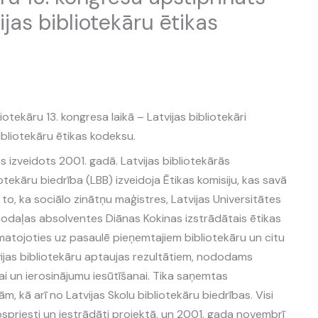
ijas bibliotekāru ētikas
liotekāru 13. kongresa laikā – Latvijas bibliotekāri
ibliotekāru ētikas kodeksu.
s izveidots 2001. gadā. Latvijas bibliotekārās
iotekāru biedrība (LBB) izveidoja Ētikas komisiju, kas savā
, ka sociālo zinātņu maģistres, Latvijas Universitātes
nodaļas absolventes Diānas Kokinas izstrādātais ētikas
matojoties uz pasaulē pieņemtajiem bibliotekāru un citu
vijas bibliotekāru aptaujas rezultātiem, nododams
ai un ierosinājumu iesūtīšanai. Tika saņemtas
, kā arī no Latvijas Skolu bibliotekāru biedrības. Visi
apspriesti un iestrādāti projektā, un 2001. gada novembrī