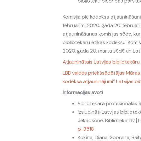
bibliotēku biedrības pārstā
Komisija pie kodeksa atjaunināša
februārim. 2020. gada 20. februārī
atjaunināšanas komisijas sēde, kur 
bibliotekāru ētikas kodeksu. Komis
2020. gada 20. marta sēdē un Latvi
Atjauninātais Latvijas bibliotekār
LBB valdes priekšsēdētājas Māras 
kodeksa atjauninājumi” Latvijas bi
Informācijas avoti
Bibliotekāra profesionālās ē
Izsludināti Latvijas bibliot
Jēkabsone. Bibliotekari.lv [t
p=8518
Kokina, Diāna, Sporāne, Baiba.