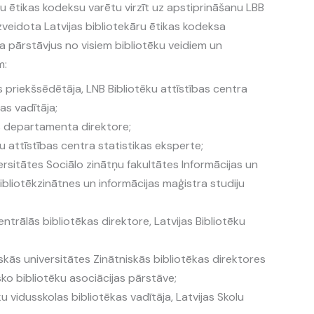
ru ētikas kodeksu varētu virzīt uz apstiprināšanu LBB
zveidota Latvijas bibliotekāru ētikas kodeksa
ra pārstāvjus no visiem bibliotēku veidiem un
m:
priekšsēdētāja, LNB Bibliotēku attīstības centra
as vadītāja;
as departamenta direktore;
u attīstības centra statistikas eksperte;
ersitātes Sociālo zinātņu fakultātes Informācijas un
ibliotēkzinātnes un informācijas maģistra studiju
trālās bibliotēkas direktore, Latvijas Bibliotēku
skās universitātes Zinātniskās bibliotēkas direktores
sko bibliotēku asociācijas pārstāve;
 vidusskolas bibliotēkas vadītāja, Latvijas Skolu