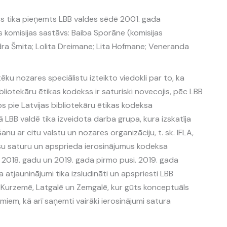
kss tika pieņemts LBB valdes sēdē 2001. gada
s komisijas sastāvs: Baiba Sporāne (komisijas
dra Šmita; Lolita Dreimane; Lita Hofmane; Veneranda
tēku nozares speciālistu izteikto viedokli par to, ka
bliotekāru ētikas kodekss ir saturiski novecojis, pēc LBB
bs pie Latvijas bibliotekāru ētikas kodeksa
LBB valdē tika izveidota darba grupa, kura izskatīja
anu ar citu valstu un nozares organizāciju, t. sk. IFLA,
su saturu un apsprieda ierosinājumus kodeksa
u 2018. gadu un 2019. gada pirmo pusi. 2019. gada
tjauninājumi tika izsludināti un apspriesti LBB
Kurzemē, Latgalē un Zemgalē, kur gūts konceptuāls
miem, kā arī saņemti vairāki ierosinājumi satura