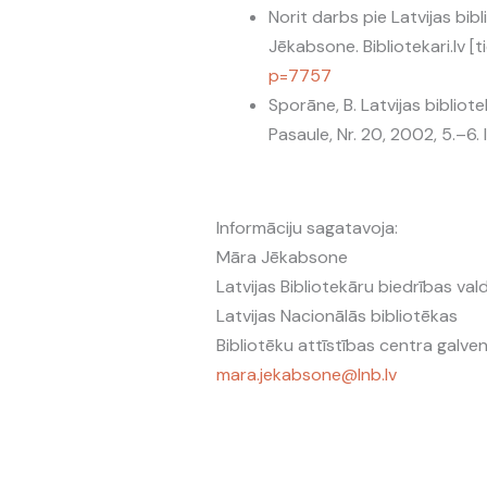
Norit darbs pie Latvijas bib
Jēkabsone. Bibliotekari.lv [t
p=7757
Sporāne, B. Latvijas bibliot
Pasaule, Nr. 20, 2002, 5.–6. 
Informāciju sagatavoja:
Māra Jēkabsone
Latvijas Bibliotekāru biedrības va
Latvijas Nacionālās bibliotēkas
Bibliotēku attīstības centra galve
mara.jekabsone@lnb.lv