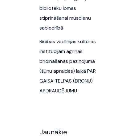
bibliotēku lomas
stiprināšanai mūsdienu
sabiedrībā
Rīcības vadlīnijas kultūras
institūcijām agrīnās
brīdināšanas paziņojuma
(šūnu apraides) laikā PAR
GAISA TELPAS (DRONU)
APDRAUDĒJUMU
Jaunākie