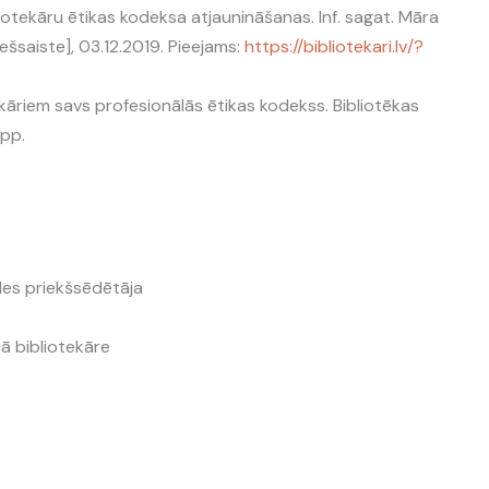
liotekāru ētikas kodeksa atjaunināšanas. Inf. sagat. Māra
iešsaiste], 03.12.2019. Pieejams:
https://bibliotekari.lv/?
ekāriem savs profesionālās ētikas kodekss. Bibliotēkas
lpp.
ldes priekšsēdētāja
nā bibliotekāre