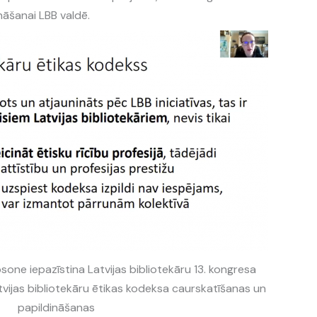
nāšanai LBB valdē.
one iepazīstina Latvijas bibliotekāru 13. kongresa
tvijas bibliotekāru ētikas kodeksa caurskatīšanas un
papildināšanas