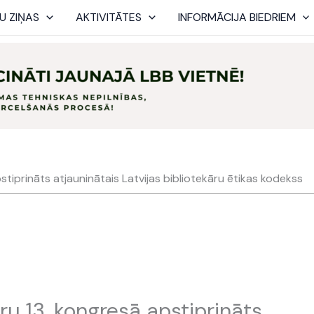
U ZIŅAS
AKTIVITĀTES
INFORMĀCIJA BIEDRIEM
pstiprināts atjauninātais Latvijas bibliotekāru ētikas kodekss
āru 13. kongresā apstiprināts