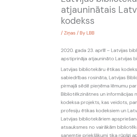
atjauninātais Latv
kodekss
/
Ziņas
/ By
LBB
2020. gada 23. aprīlī – Latvijas bib
apstiprināja atjaunināto Latvijas b
Latvijas bibliotekāru ētikas kodeks
sabiedrības rosināta, Latvijas Bibl
pirmajā sēdē pieņēma lēmumu par to
Bibliotēkzinātnes un informācijas 
kodeksa projekts, kas veidots, pa
profesiju ētikas kodeksiem un Lat
Latvijas bibliotekāriem apspriešan
atsauksmes no vairākām bibliotēkām
saņemtie priekšlikumi tika rūpīgi 