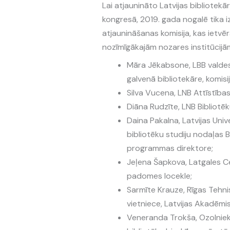
Lai atjaunināto Latvijas bibliotekā
kongresā, 2019. gada nogalē tika i
atjaunināšanas komisija, kas ietvē
nozīmīgākajām nozares institūcijā
Māra Jēkabsone, LBB valdes 
galvenā bibliotekāre, komisij
Silva Vucena, LNB Attīstīb
Diāna Rudzīte, LNB Bibliotēk
Daina Pakalna, Latvijas Univ
bibliotēku studiju nodaļas B
programmas direktore;
Jeļena Šapkova, Latgales Cen
padomes locekle;
Sarmīte Krauze, Rīgas Tehni
vietniece, Latvijas Akadēmi
Veneranda Trokša, Ozolnieku