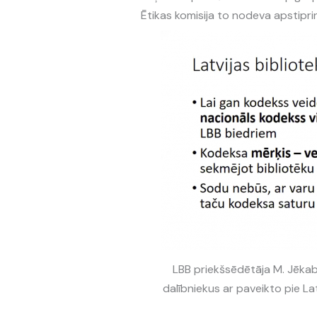
Ētikas komisija to nodeva apstipri
LBB priekšsēdētāja M. Jēkabs
dalībniekus ar paveikto pie La