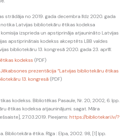
ve.
nas strādāja no 2019. gada decembra līdz 2020. gada
 notika Latvijas bibliotekāru ētikas kodeksa
komisija izsprieda un apstiprināja atjaunināto Latvijas
ijas apstiprinātais kodekss akceptēts LBB valdes
jas bibliotekāru 13. kongresā 2020. gada 23. aprīlī.
u ētikas kodekss
(PDF)
Jēkabsones prezentācija “Latvijas bibliotekāru ētikas
bliotekāru 13. kongresā
(PDF)
tikas kodekss. Bibliotēkas Pasaule, Nr. 20, 2002, 6. lpp.
ekāru ētikas kodeksa atjauninājumi. sagat. Māra
iešsaiste], 27.03.2019. Pieejams:
https://bibliotekari.lv/?
 Bibliotekāra ētika. Rīga : Elpa, 2002. 98, [1] lpp.