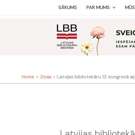
Skip
SĀKUMS
PAR MUMS
MŪS
to
content
Home
Ziņas
Latvijas bibliotekāru 13. kongresā a
Latvijas bibliotek