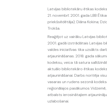
Latvijas bibliotekāru ētikas kode
21. novembrī. 2001. gada LBB Ētika
priekšsēdētāja); Diāna Kokina; Dzi
Trokša.
Reaģējot uz vairāku Latvijas biblio
2001. gadā izstrādātais Latvijas bi
valdes iniciatīvas tika uzsākts dar
atjaunināšanas. 2018. gada sākumā 
kodeksu, veica tā satura salīdzināš
aktuālo bibliotekāro ētikas kodek
atjaunināšanai. Darbs noritēja vis
vasaras un rudens sezonā kodeksa a
reģionālajos pasākumos Vidzemē, 
atbalsts ierosinātajiem atjaunināju
uzlabošanai.