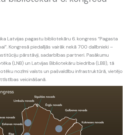
tika Latvijas pagastu bibliotekāru 6. kongress “Pagasta
bai”. Kongresā piedalījās vairāk nekā 700 dalībnieki –
institūciju pārstāvji, sadarbības partneri. Pasākumu
otēka (LNB) un Latvijas Bibliotekāru biedrība (LBB), tā
iotēku nozīmi valsts un pašvaldību infrastruktūrā, vietējo
ttīstības veicināšanā.