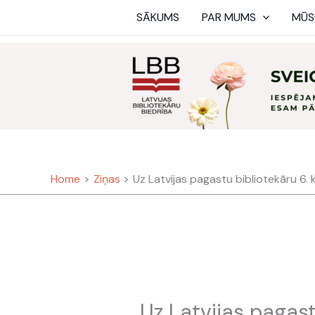
Skip
SĀKUMS
PAR MUMS
MŪS
to
content
Home
Ziņas
Uz Latvijas pagastu bibliotekāru 6.
Uz Latvijas pagast