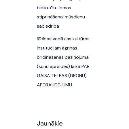
bibliotēku lomas
stiprināšanai mūsdienu
sabiedrībā
Rīcības vadlīnijas kultūras
institūcijām agrīnās
brīdināšanas paziņojuma
(šūnu apraides) laikā PAR
GAISA TELPAS (DRONU)
APDRAUDĒJUMU
Jaunākie