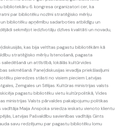
 bibliotekāru 6. kongresa organizatori cer, ka
ratni par bibliotēku nozīmi stratēģisko mērķu
u un bibliotēku apņēmību sadarboties atbildīgu un
ējādi sekmējot iedzīvotāju dzīves kvalitāti un novadu,
diskusijās, kas bija veltītas pagastu bibliotēkām kā
aldību stratēģisko mērķu īstenošanā, pagasta
 saliedēšanā un attīstībā, lokālās kultūrvides
ības sekmēšanā. Paneļdiskusijas ievadīja priekšlasījumi
otēku pieredzes stāsti no visiem pieciem Latvijas
ales, Zemgales un Sēlijas. Kultūras ministrijas valsts
eskicēja pagastu bibliotēku vietu kultūrpolitikā, Vides
bas ministrijas Valsts pārvaldes pakalpojumu politikas
 vadītāja Maija Anspoka sniedza ieskatu vienoto klientu
jās, Latvijas Pašvaldību savienības vadītājs Gints
pauda savu redzējumu par pagastu bibliotēku lomu