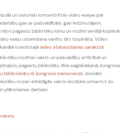
zuāli un saturiski koncentrētas video esejas par
darbību gan ar pašvaldībām, gan iedzīvotājiem,
rējot pagastu bibliotēku lomu un nozīmi vietējā kopienā
 video eseju uzņemšana varētu tikt turpināta. Video
kanālā izveidotajā
video atskaņošanas sarakstā
.
liotēku nozīmei valsts un pašvaldību attīstībā un
 atbalstu pagastu bibliotēku tīkla saglabāšanā, kongresa
tu bibliotekāru 6. kongresa memorands
. Aicinām
bliotēku nozari atbildīgās valsts iestādes izmantot šo
un plānošanas darbam.
eraksts