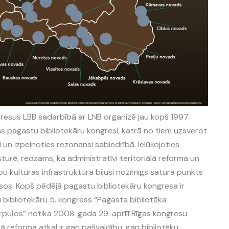
gresus LBB sadarbībā ar LNB organizē jau kopš 1997.
jas pagastu bibliotekāru kongresi, katrā no tiem uzsverot
i un izpelnoties rezonansi sabiedrībā. Ielūkojoties
urē, redzams, ka administratīvi teritoriālā reforma un
bu kultūras infrastruktūrā bijusi nozīmīgs satura punkts
sos. Kopš pēdējā pagastu bibliotekāru kongresa ir
u bibliotekāru 5. kongress “Pagasta bibliotēka
virpuļos” notika 2008. gada 29. aprīlī Rīgas kongresu
lā reforma atkal ir gan pašvaldību, gan bibliotēku