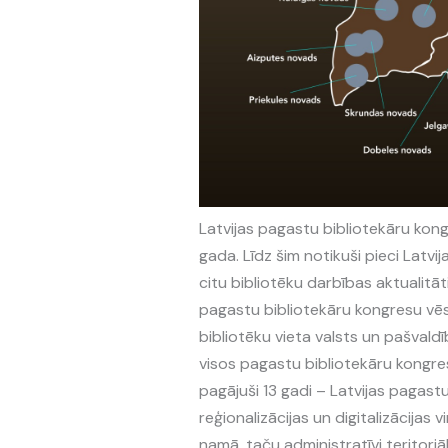
Latvijas pagastu bibliotekāru kon
gada. Līdz šim notikuši pieci Latvi
citu bibliotēku darbības aktualitāt
pagastu bibliotekāru kongresu vēst
bibliotēku vieta valsts un pašvaldī
visos pagastu bibliotekāru kongre
pagājuši 13 gadi – Latvijas pagast
reģionalizācijas un digitalizācijas 
namā, taču administratīvi teritoriā