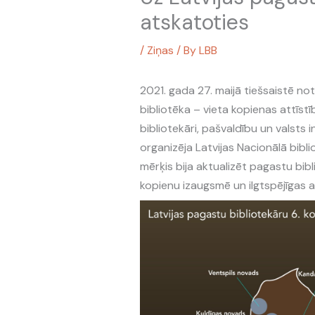
atskatoties
/
Ziņas
/ By
LBB
2021. gada 27. maijā tiešsaistē no
bibliotēka – vieta kopienas attīstī
bibliotekāri, pašvaldību un valsts 
organizēja Latvijas Nacionālā bibli
mērķis bija aktualizēt pagastu bibl
kopienu izaugsmē un ilgtspējīgas a