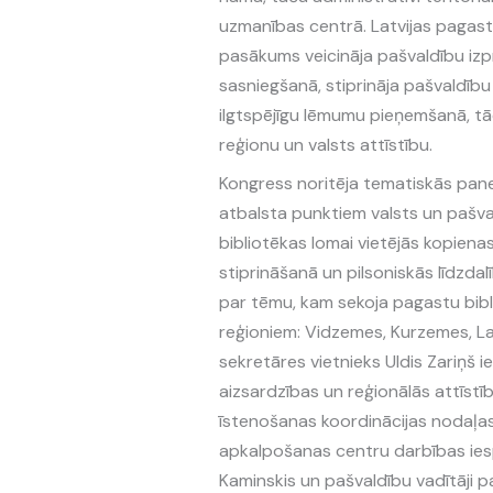
uzmanības centrā. Latvijas pagastu
pasākums veicināja pašvaldību izp
sasniegšanā, stiprināja pašvaldīb
ilgtspējīgu lēmumu pieņemšanā, tād
reģionu un valsts attīstību.
Kongress noritēja tematiskās paneļ
atbalsta punktiem valsts un pašv
bibliotēkas lomai vietējās kopienas
stiprināšanā un pilsoniskās līdzdal
par tēmu, kam sekoja pagastu bibli
reģioniem: Vidzemes, Kurzemes, Latg
sekretāres vietnieks Uldis Zariņš i
aizsardzības un reģionālās attīstī
īstenošanas koordinācijas nodaļas
apkalpošanas centru darbības iespē
Kaminskis un pašvaldību vadītāji 