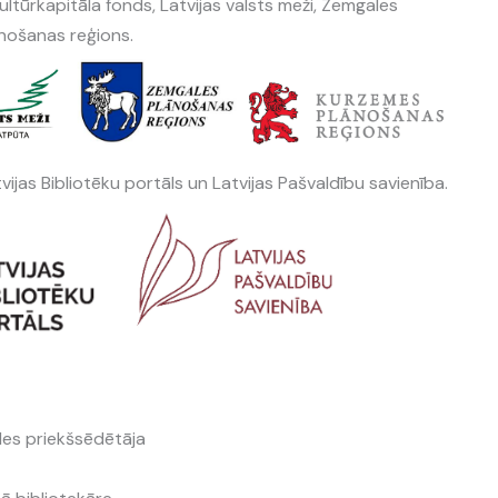
Kultūrkapitāla fonds, Latvijas valsts meži, Zemgales
nošanas reģions.
tvijas Bibliotēku portāls un Latvijas Pašvaldību savienība.
ldes priekšsēdētāja