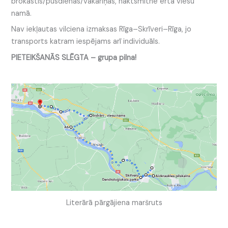
brokastis/pusdienas/vakariņas, naktsmītne ērtā viesu
namā.
Nav iekļautas vilciena izmaksas Rīga–Skrīveri–Rīga, jo
transports katram iespējams arī individuāls.
PIETEIKŠANĀS SLĒGTA – grupa pilna!
Literārā pārgājiena maršruts