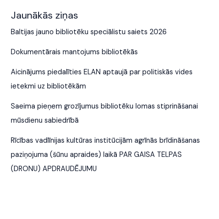
Jaunākās ziņas
Baltijas jauno bibliotēku speciālistu saiets 2026
Dokumentārais mantojums bibliotēkās
Aicinājums piedalīties ELAN aptaujā par politiskās vides
ietekmi uz bibliotēkām
Saeima pieņem grozījumus bibliotēku lomas stiprināšanai
mūsdienu sabiedrībā
Rīcības vadlīnijas kultūras institūcijām agrīnās brīdināšanas
paziņojuma (šūnu apraides) laikā PAR GAISA TELPAS
(DRONU) APDRAUDĒJUMU