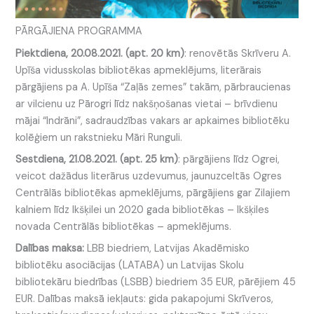
PĀRGĀJIENA PROGRAMMA
Piektdiena, 20.08.2021. (apt. 20 km)
: renovētās Skrīveru A.
Upīša vidusskolas bibliotēkas apmeklējums, literārais
pārgājiens pa A. Upīša “Zaļās zemes” takām, pārbraucienas
ar vilcienu uz Pārogri līdz nakšņošanas vietai – brīvdienu
mājai “Indrāni”, sadraudzības vakars ar apkaimes bibliotēku
kolēģiem un rakstnieku Māri Runguli.
Sestdiena, 21.08.2021. (apt. 25 km)
: pārgājiens līdz Ogrei,
veicot dažādus literārus uzdevumus, jaunuzceltās Ogres
Centrālās bibliotēkas apmeklējums, pārgājiens gar Zilajiem
kalniem līdz Ikšķilei un 2020 gada bibliotēkas – Ikšķiles
novada Centrālās bibliotēkas – apmeklējums.
Dalības maksa:
LBB biedriem, Latvijas Akadēmisko
bibliotēku asociācijas (LATABA) un Latvijas Skolu
bibliotekāru biedrības (LSBB) biedriem 35 EUR, pārējiem 45
EUR. Dalības maksā iekļauts: gida pakapojumi Skrīveros,