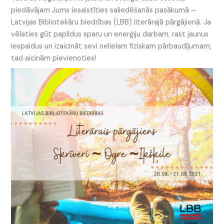
piedāvājam Jums iesaistīties saliedēšanās pasākumā –
Latvijas Bibliotekāru biedrības (LBB) literārajā pārgājienā. Ja
vēlaties gūt papildus sparu un enerģiju darbam, rast jaunus
iespaidus un izaicināt sevi nelielam fiziskam pārbaudījumam,
tad aicinām pievienoties!