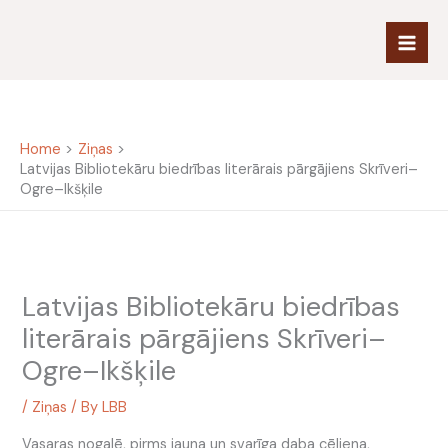
Skip
to
content
Home
Ziņas
Latvijas Bibliotekāru biedrības literārais pārgājiens Skrīveri–
Ogre–Ikšķile
Latvijas Bibliotekāru biedrības
literārais pārgājiens Skrīveri–
Ogre–Ikšķile
/
Ziņas
/ By
LBB
Vasaras nogalē, pirms jauna un svarīga daba cēliena,