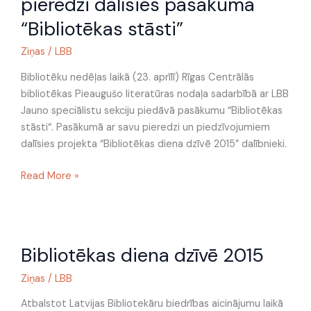
pieredzi dalīsies pasākumā
2015”
dalībnieki
“Bibliotēkas stāsti”
ar
Ziņas
/
LBB
savu
pieredzi
Bibliotēku nedēļas laikā (23. aprīlī) Rīgas Centrālās
dalīsies
bibliotēkas Pieaugušo literatūras nodaļa sadarbībā ar LBB
pasākumā
Jauno speciālistu sekciju piedāvā pasākumu “Bibliotēkas
“Bibliotēkas
stāsti“. Pasākumā ar savu pieredzi un piedzīvojumiem
stāsti”
dalīsies projekta “Bibliotēkas diena dzīvē 2015” dalībnieki.
Read More »
Bibliotēkas
Bibliotēkas diena dzīvē 2015
diena
dzīvē
Ziņas
/
LBB
2015
Atbalstot Latvijas Bibliotekāru biedrības aicinājumu laikā