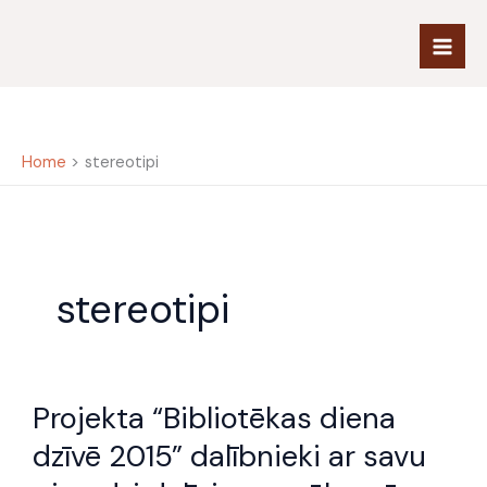
Skip
to
content
Home
stereotipi
stereotipi
Projekta
Projekta “Bibliotēkas diena
“Bibliotēkas
diena
dzīvē 2015” dalībnieki ar savu
dzīvē