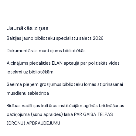
Jaunākās ziņas
Baltijas jauno bibliotēku speciālistu saiets 2026
Dokumentārais mantojums bibliotēkās
Aicinājums piedalīties ELAN aptaujā par politiskās vides
ietekmi uz bibliotēkām
Saeima pieņem grozījumus bibliotēku lomas stiprināšanai
mūsdienu sabiedrībā
Rīcības vadlīnijas kultūras institūcijām agrīnās brīdināšanas
paziņojuma (šūnu apraides) laikā PAR GAISA TELPAS
(DRONU) APDRAUDĒJUMU