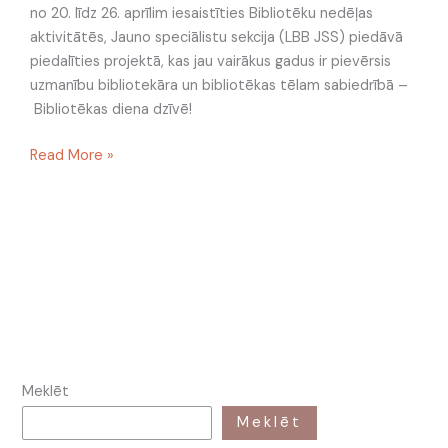
no 20. līdz 26. aprīlim iesaistīties Bibliotēku nedēļas
aktivitātēs, Jauno speciālistu sekcija (LBB JSS) piedāvā
piedalīties projektā, kas jau vairākus gadus ir pievērsis
uzmanību bibliotekāra un bibliotēkas tēlam sabiedrībā –
Bibliotēkas diena dzīvē!
Read More »
Meklēt
Meklēt