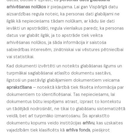
arhivēšanas nolūkos
ir pieļaujama. Lai gan Vispārīgā datu
aizsardzības regula noteic, ka personas dati glabājami ne
ilgāk kā nepieciešams tādam nolūkam, ar kādu šie dati
ievākti un apstrādāti, regula vienlaikus paredz, ka personas
datus var glabāt ilgāk, ja to apstrāde tiek veikta
arhivēšanas nolūkos, ja šāda informācija ir saistoša
sabiedrības interesēm, zinātniskai vai vēstures pētniecībai
vai statistikai.
Kad dokumenti izvērtēti un noteikts glabāšanas ilgums un
turpmākai saglabāšanai atlasīto dokumentu sastāvs,
ilgstoši un pastāvīgi glabājamiem dokumentiem veicama
aprakstīšana
– noteiktā kārtībā tiek fiksēta informācija par
dokumentiem to identificēšanai. Tas nepieciešams, lai
dokumentus būtu iespējams atrast, izprast to kontekstu
un tādējādi nodrošināt, ne tikai to glabāšanu sistematizētā
veidā, bet arī turpmāko izmantošanu. Šis aprakstīto
dokumentu kopums veido institūcijas
arhīvu
, kas uzskaites
vajadzībām tiek klasificēts kā
arhīva fonds
, piešķirot