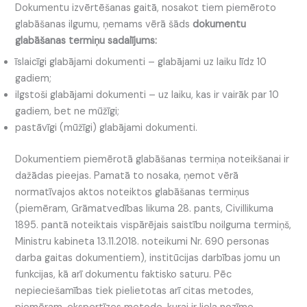
Dokumentu izvērtēšanas gaitā, nosakot tiem piemēroto
glabāšanas ilgumu, ņemams vērā šāds
dokumentu
glabāšanas termiņu sadalījums:
īslaicīgi glabājami dokumenti – glabājami uz laiku līdz 10
gadiem;
ilgstoši glabājami dokumenti – uz laiku, kas ir vairāk par 10
gadiem, bet ne mūžīgi;
pastāvīgi (mūžīgi) glabājami dokumenti.
Dokumentiem piemērotā glabāšanas termiņa noteikšanai ir
dažādas pieejas. Pamatā to nosaka, ņemot vērā
normatīvajos aktos noteiktos glabāšanas termiņus
(piemēram, Grāmatvedības likuma 28. pants, Civillikuma
1895. pantā noteiktais vispārējais saistību noilguma termiņš,
Ministru kabineta 13.11.2018. noteikumi Nr. 690 personas
darba gaitas dokumentiem), institūcijas darbības jomu un
funkcijas, kā arī dokumentu faktisko saturu. Pēc
nepieciešamības tiek pielietotas arī citas metodes,