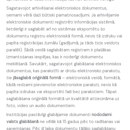
Sagatavojot arhivēšanai elektroniskos dokumentus,
ņemami vērā daži būtiski pamatnosacījumi. Ja arhivējamie
elektroniskie dokumenti reģistrēti informācijas sistēmā,
lietderīgi ir saglabāt arī no sistēmas eksportētu šo
dokumentu reģistru elektroniskā formā, nevis tā izdruku vai
papīra reģistrācijas žurnālu (gadījumā, ja tāds ticis veidots
paralēli). Šādā veidā saglabātam reģistram ir plašākas
izmantošanas iespējas, kas ir noderīgi dokumentu
meklēšanā. Savukārt, sagatavojot glabāšanai elektroniskos
dokumentus, kas parakstīti ar drošu elektronisko parakstu,
tie
jāsaglabā oriģinālā formā
– elektroniskā veidā, formātā,
kādā redzami pievienotie elektroniskie paraksti, nevis kā
papīra izdrukas vai eksportēti faili bez parakstiem. Tāpat
saglabāšana oriģinālā formātā un kvalitātē attiecināma uz
foto, video un audio dokumentiem.
Institūcijas pastāvīgi glabājamie dokumenti
nododami
valsts glabāšanā
ne vēlāk kā 15 gadus pēc to radīšanas vai
saņemšanas. Pēc šī laika dokumentu tālāko saglabāšanu