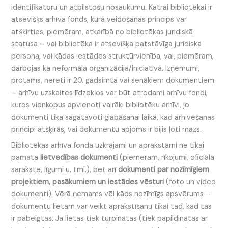
identifikatoru un atbilstošu nosaukumu. Katrai bibliotēkai ir
atsevišķs arhīva fonds, kura veidošanas princips var
atšķirties, piemēram, atkarībā no bibliotēkas juridiskā
statusa – vai bibliotēka ir atsevišķa patstāvīga juridiska
persona, vai kādas iestādes struktūrvienība, vai, piemēram,
darbojas kā neformāla organizācija/iniciatīva. Izņēmumi,
protams, nereti ir 20. gadsimta vai senākiem dokumentiem
– arhīvu uzskaites līdzekļos var būt atrodami arhīvu fondi,
kuros vienkopus apvienoti vairāki bibliotēku arhīvi, jo
dokumenti tika sagatavoti glabāšanai laikā, kad arhivēšanas
principi atšķīrās, vai dokumentu apjoms ir bijis ļoti mazs.
Bibliotēkas arhīva fondā uzkrājami un aprakstāmi ne tikai
pamata
lietvedības dokumenti
(piemēram, rīkojumi, oficiālā
sarakste, līgumi u. tml.), bet arī
dokumenti par nozīmīgiem
projektiem, pasākumiem un iestādes vēsturi
(foto un video
dokumenti). Vērā ņemams vēl kāds nozīmīgs apsvērums –
dokumentu lietām var veikt aprakstīšanu tikai tad, kad tās
ir pabeigtas. Ja lietas tiek turpinātas (tiek papildinātas ar