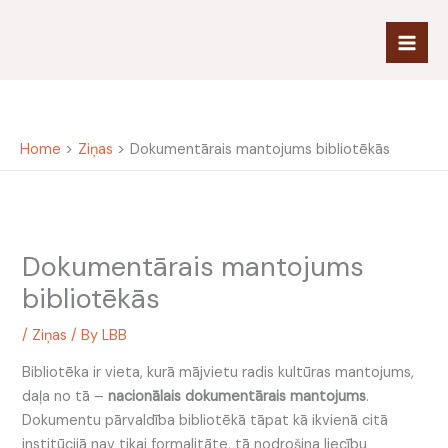
Skip
to
content
Home
Ziņas
Dokumentārais mantojums bibliotēkās
Dokumentārais mantojums
bibliotēkās
/
Ziņas
/ By
LBB
Bibliotēka ir vieta, kurā mājvietu radis kultūras mantojums,
daļa no tā –
nacionālais dokumentārais mantojums
.
Dokumentu pārvaldība bibliotēkā tāpat kā ikvienā citā
institūcijā nav tikai formalitāte, tā nodrošina liecību