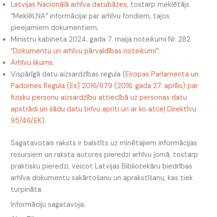
Latvijas Nacionālā arhīva datubāzes
, tostarp meklētājs
“MeklēLNA” informācijai par arhīvu fondiem, tajos
pieejamiem dokumentiem;
Ministru kabineta 2024. gada 7. maija noteikumi Nr. 282
“
Dokumentu un arhīvu pārvaldības noteikumi
”;
Arhīvu likums
;
Vispārīgā datu aizsardzības regula (
Eiropas Parlamenta un
Padomes Regula (Es) 2016/679 (2016. gada 27. aprīlis) par
fizisku personu aizsardzību attiecībā uz personas datu
apstrādi un šādu datu brīvu apriti un ar ko atceļ Direktīvu
95/46/EK
).
Sagatavotais raksts ir balstīts uz minētajiem informācijas
resursiem un raksta autores pieredzi arhīvu jomā, tostarp
praktisku pieredzi, veicot Latvijas Bibliotekāru biedrības
arhīva dokumentu sakārtošanu un aprakstīšanu, kas tiek
turpināta.
Informāciju sagatavoja: