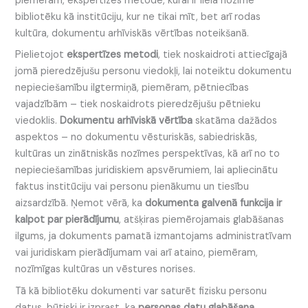
piemēram, ekspertīzes metode, kurai ir liela nozīme
bibliotēku kā institūciju, kur ne tikai mīt, bet arī rodas
kultūra, dokumentu arhīviskās vērtības noteikšanā.
Pielietojot
ekspertīzes metodi
, tiek noskaidroti attiecīgajā
jomā pieredzējušu personu viedokļi, lai noteiktu dokumentu
nepieciešamību ilgtermiņā, piemēram, pētniecības
vajadzībām – tiek noskaidrots pieredzējušu pētnieku
viedoklis.
Dokumentu arhīviskā vērtība
skatāma dažādos
aspektos – no dokumentu vēsturiskās, sabiedriskās,
kultūras un zinātniskās nozīmes perspektīvas, kā arī no to
nepieciešamības juridiskiem apsvērumiem, lai apliecinātu
faktus institūciju vai personu pienākumu un tiesību
aizsardzībā. Ņemot vērā, ka
dokumenta galvenā funkcija ir
kalpot par pierādījumu
, atšķiras piemērojamais glabāšanas
ilgums, ja dokuments pamatā izmantojams administratīvam
vai juridiskam pierādījumam vai arī ataino, piemēram,
nozīmīgas kultūras un vēstures norises.
Tā kā bibliotēku dokumenti var saturēt fizisku personu
datus, būtiski ir izprast, ka
personas datu glabāšana