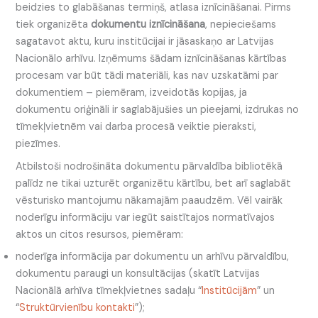
beidzies to glabāšanas termiņš, atlasa iznīcināšanai. Pirms
tiek organizēta
dokumentu iznīcināšana
, nepieciešams
sagatavot aktu, kuru institūcijai ir jāsaskaņo ar Latvijas
Nacionālo arhīvu. Izņēmums šādam iznīcināšanas kārtības
procesam var būt tādi materiāli, kas nav uzskatāmi par
dokumentiem – piemēram, izveidotās kopijas, ja
dokumentu oriģināli ir saglabājušies un pieejami, izdrukas no
tīmekļvietnēm vai darba procesā veiktie pieraksti,
piezīmes.
Atbilstoši nodrošināta dokumentu pārvaldība bibliotēkā
palīdz ne tikai uzturēt organizētu kārtību, bet arī saglabāt
vēsturisko mantojumu nākamajām paaudzēm. Vēl vairāk
noderīgu informāciju var iegūt saistītajos normatīvajos
aktos un citos resursos, piemēram:
noderīga informācija par dokumentu un arhīvu pārvaldību,
dokumentu paraugi un konsultācijas (skatīt Latvijas
Nacionālā arhīva tīmekļvietnes sadaļu “
Institūcijām
” un
“
Struktūrvienību kontakti
”);