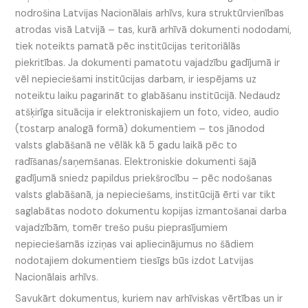
nodrošina Latvijas Nacionālais arhīvs, kura struktūrvienības
atrodas visā Latvijā – tas, kurā arhīvā dokumenti nododami,
tiek noteikts pamatā pēc institūcijas teritoriālās
piekritības. Ja dokumenti pamatotu vajadzību gadījumā ir
vēl nepieciešami institūcijas darbam, ir iespējams uz
noteiktu laiku pagarināt to glabāšanu institūcijā. Nedaudz
atšķirīga situācija ir elektroniskajiem un foto, video, audio
(tostarp analogā formā) dokumentiem – tos jānodod
valsts glabāšanā ne vēlāk kā 5 gadu laikā pēc to
radīšanas/saņemšanas. Elektroniskie dokumenti šajā
gadījumā sniedz papildus priekšrocību – pēc nodošanas
valsts glabāšanā, ja nepieciešams, institūcijā ērti var tikt
saglabātas nodoto dokumentu kopijas izmantošanai darba
vajadzībām, tomēr trešo pušu pieprasījumiem
nepieciešamās izziņas vai apliecinājumus no šādiem
nodotajiem dokumentiem tiesīgs būs izdot Latvijas
Nacionālais arhīvs.
Savukārt dokumentus, kuriem nav arhīviskas vērtības un ir