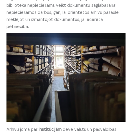
bibliotēkā nepieciešams veikt dokumentu saglabāšanai
nepieciešamos darbus, gan, lai orientētos arhīvu pasaulē,
meklējot un izmantojot dokumentus, ja iecerēta
pētniecība.
Arhīvu jomā par
institūcijām
dēvē valsts un pašvaldības