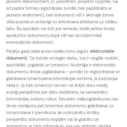
jauniem dokumentiem, jo, piemēram, projekts turpinās, vai
arī papīra formas reģistrācijas žurnāls tiek papildināts ar
jauniem ierakstiem), tad dokumenti vēl ir aktīvajā dzīves
cikla posmā un attiecīgi to arhivēšana atliekama uz vēlāku
laiku. Šis apstāklis var būt par iemeslu, kādēļ arhīva fonda
aprakstīto dokumentu kopā vēl nav atrodami kādi
interesējošie dokumenti.
Pēdējo gadu laikā arvien lielāku lomu iegūst
elektroniskie
dokumenti
. Tie būtiski atvieglo darbu, tos ir vieglāk meklēt,
apstrādāt, uzglabāt un izmantot. Nozīmīga ir elektronisko
dokumentu droša uzglabāšana – primāri to reģistrēšanai un
glabāšanai izmantojama informācijas sistēma, ja institūcijai
tāda ir. Ja tiek izmantoti serveri vai ārējie datu nesēji,
svarīgi parūpēties par datu dublēšanu, lai samazinātu
informācijas zudumu riskus. Savukārt mākoņglabātuves nav
drošs risinājums pat īstermiņa dokumentu glabāšanai, to
izmantošana ir piemērota, lai nodrošinātu ērtāku
pieejamību dokumentu kopijām vai lai glabātu un
apmainītos ar tādu informāciju, kas nav arhīviski vērtīga.