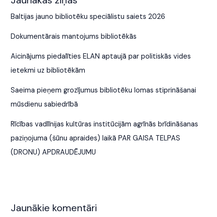
Jaunākās ziņas
Baltijas jauno bibliotēku speciālistu saiets 2026
Dokumentārais mantojums bibliotēkās
Aicinājums piedalīties ELAN aptaujā par politiskās vides
ietekmi uz bibliotēkām
Saeima pieņem grozījumus bibliotēku lomas stiprināšanai
mūsdienu sabiedrībā
Rīcības vadlīnijas kultūras institūcijām agrīnās brīdināšanas
paziņojuma (šūnu apraides) laikā PAR GAISA TELPAS
(DRONU) APDRAUDĒJUMU
Jaunākie komentāri