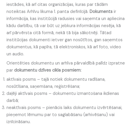
iestādes, kā arī citas organizācijas, kuras par tādām
noteiktas Arhīvu likuma 1. panta definīcijā.
Dokuments
ir
informācija, kas institūcijā radusies vai saņemta un apliecina
kādu darbību, tā var būt uz jebkura informācijas nesēja, kā
arī pārvērsta citā formā, nekā tā bija sākotnēji. Tātad
institūcijas dokumenti ietver gan nosūtītos, gan saņemtos
dokumentus, kā papīra, tā elektroniskos, kā arī foto, video
un audio.
Orientēties dokumentu un arhīva pārvaldībā palīdz izpratne
par
dokumentu dzīves cikla posmiem:
aktīvais posms – tajā notiek dokumentu radīšana,
nosūtīšana, saņemšana, reģistrēšana;
daļēji aktīvais posms – dokumentu izmantošana ikdienas
darbā;
neaktīvais posms – pienācis laiks dokumentu izvērtēšanai,
pieņemot lēmumu par to saglabāšanu (arhivēšanu) vai
iznīcināšanu.