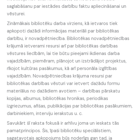
saglabāšanu par iestādes darbību faktu apliecināšanai un
vēsturei.
Zināmākais bibliotēku darba virziens, kā ietvaros tiek
apkopoti dažādi informācijas materiāli par bibliotēkas
darbību, ir novadpētniecība. Bibliotēkas novadpētniecības
krājumā ietverami resursi arī par bibliotēkas darbības
vēstures liecībām, lai tie būtu pieejami ikdienas darba
vajadzībām, piemēram, plānojot un izstrādājot projektus,
rīkojot kultūras pasākumus, kā arī personāla izglītības
vajadzībām. Novadpētniecības krājuma resursi par
bibliotēkas darbības vēsturi var ietvert dažādu formu
materiālus no dažādiem avotiem – darbības pārskatu
kopijas, albumus, bibliotēkas hronikas, periodikas
izgriezumus, afišas, publikācijas par bibliotēkas pasākumiem,
darbiniekiem, interviju ierakstus u. c.
Savukārt šī raksta fokusā ir arhīvu joma un ieskats tās
pamatprincipos. Šis, īpaši bibliotēku speciālistiem,
sagatavotais apkopojums būs noderīgs gan tad, ja