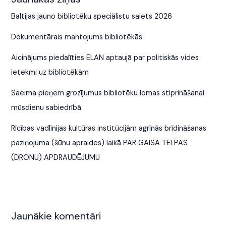
Baltijas jauno bibliotēku speciālistu saiets 2026
Dokumentārais mantojums bibliotēkās
Aicinājums piedalīties ELAN aptaujā par politiskās vides
ietekmi uz bibliotēkām
Saeima pieņem grozījumus bibliotēku lomas stiprināšanai
mūsdienu sabiedrībā
Rīcības vadlīnijas kultūras institūcijām agrīnās brīdināšanas
paziņojuma (šūnu apraides) laikā PAR GAISA TELPAS
(DRONU) APDRAUDĒJUMU
Jaunākie komentāri