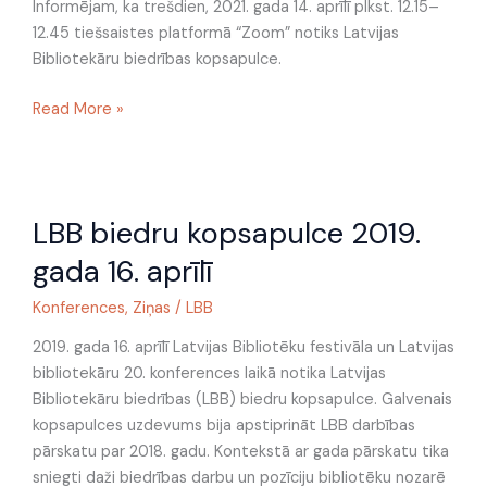
Informējam, ka trešdien, 2021. gada 14. aprīlī plkst. 12.15–
12.45 tiešsaistes platformā “Zoom” notiks Latvijas
Bibliotekāru biedrības kopsapulce.
Read More »
LBB
LBB biedru kopsapulce 2019.
biedru
kopsapulce
gada 16. aprīlī
2019.
gada
Konferences
,
Ziņas
/
LBB
16.
2019. gada 16. aprīlī Latvijas Bibliotēku festivāla un Latvijas
aprīlī
bibliotekāru 20. konferences laikā notika Latvijas
Bibliotekāru biedrības (LBB) biedru kopsapulce. Galvenais
kopsapulces uzdevums bija apstiprināt LBB darbības
pārskatu par 2018. gadu. Kontekstā ar gada pārskatu tika
sniegti daži biedrības darbu un pozīciju bibliotēku nozarē