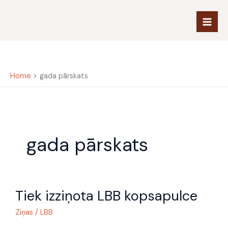
Skip
to
content
Home
gada pārskats
gada pārskats
Tiek
Tiek izziņota LBB kopsapulce
izziņota
LBB
Ziņas
/
LBB
kopsapulce