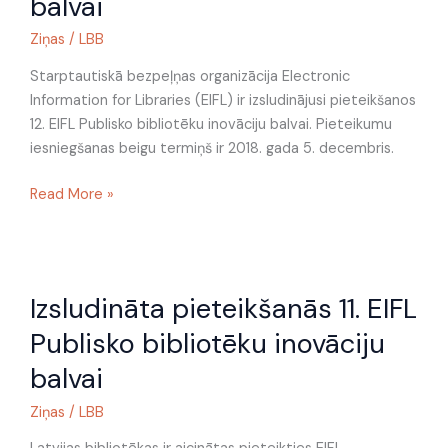
balvai
bibliotēku
inovāciju
Ziņas
/
LBB
balvai
Starptautiskā bezpeļņas organizācija Electronic
Information for Libraries (EIFL) ir izsludinājusi pieteikšanos
12. EIFL Publisko bibliotēku inovāciju balvai. Pieteikumu
iesniegšanas beigu termiņš ir 2018. gada 5. decembris.
Read More »
Izsludināta
Izsludināta pieteikšanās 11. EIFL
pieteikšanās
11.
Publisko bibliotēku inovāciju
EIFL
balvai
Publisko
bibliotēku
Ziņas
/
LBB
inovāciju
balvai