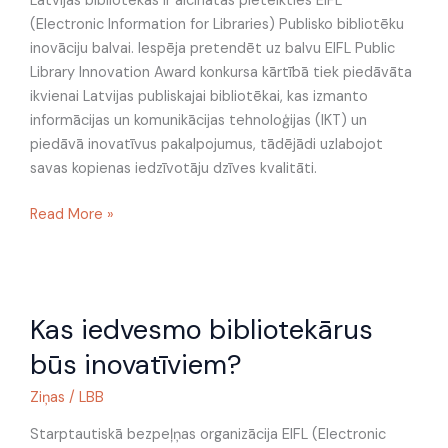
Latvijas bibliotēkas ir aicinātas pieteikties EIFL
(Electronic Information for Libraries) Publisko bibliotēku
inovāciju balvai. Iespēja pretendēt uz balvu EIFL Public
Library Innovation Award konkursa kārtībā tiek piedāvāta
ikvienai Latvijas publiskajai bibliotēkai, kas izmanto
informācijas un komunikācijas tehnoloģijas (IKT) un
piedāvā inovatīvus pakalpojumus, tādējādi uzlabojot
savas kopienas iedzīvotāju dzīves kvalitāti.
Read More »
Kas
Kas iedvesmo bibliotekārus
iedvesmo
bibliotekārus
būs inovatīviem?
būs
inovatīviem?
Ziņas
/
LBB
Starptautiskā bezpeļņas organizācija EIFL (Electronic