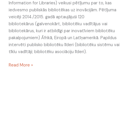
Information for Libraries) veikusi pētījumu par to, kas
iedvesmo publiskās bibliotēkas uz inovācijām. Pētījuma
veicēji 2014./2015. gadā aptaujājuši 120
bibliotekārus (galvenokārt, bibliotēku vadītājus vai
bibliotekārus, kuri ir atbildīgi par inovatīviem bibliotēku
pakalpojumiem) Āfrikā, Eiropā un Latīņamerikā. Papildus
intervēti publisko bibliotēku līderi (bibliotēku sistēmu vai
tīklu vadītāji; bibliotēku asociāciju līderi).
Read More »