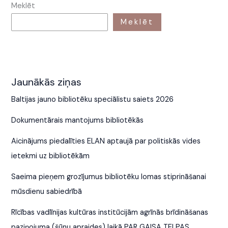
Meklēt
Meklēt
Jaunākās ziņas
Baltijas jauno bibliotēku speciālistu saiets 2026
Dokumentārais mantojums bibliotēkās
Aicinājums piedalīties ELAN aptaujā par politiskās vides
ietekmi uz bibliotēkām
Saeima pieņem grozījumus bibliotēku lomas stiprināšanai
mūsdienu sabiedrībā
Rīcības vadlīnijas kultūras institūcijām agrīnās brīdināšanas
paziņojuma (šūnu apraides) laikā PAR GAISA TELPAS