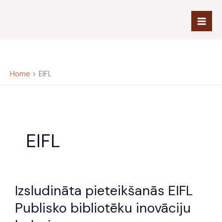
Skip
to
content
Home
EIFL
EIFL
Izsludināta
Izsludināta pieteikšanās EIFL
pieteikšanās
EIFL
Publisko bibliotēku inovāciju
Publisko