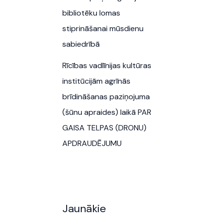
bibliotēku lomas
stiprināšanai mūsdienu
sabiedrībā
Rīcības vadlīnijas kultūras
institūcijām agrīnās
brīdināšanas paziņojuma
(šūnu apraides) laikā PAR
GAISA TELPAS (DRONU)
APDRAUDĒJUMU
Jaunākie