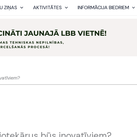
U ZIŅAS
AKTIVITĀTES
INFORMĀCIJA BIEDRIEM
vatīviem?
iotekārus būs inovatīviem?