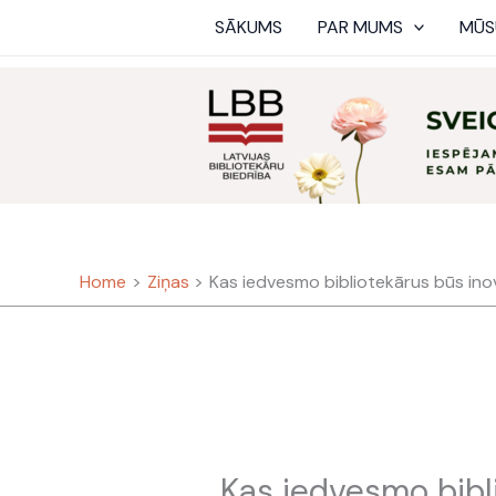
Skip
SĀKUMS
PAR MUMS
MŪS
to
content
Home
Ziņas
Kas iedvesmo bibliotekārus būs ino
Kas iedvesmo bibl