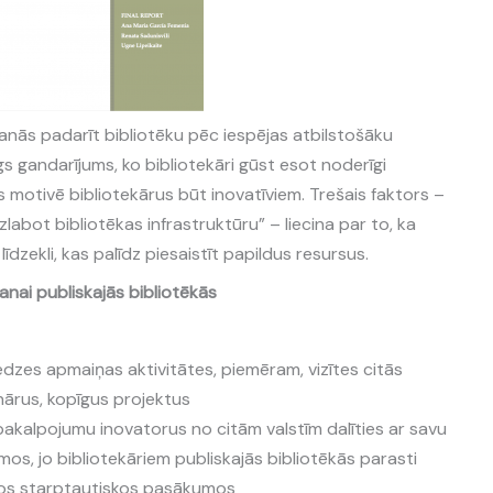
ēšanās padarīt bibliotēku pēc iespējas atbilstošāku
 gandarījums, ko bibliotekāri gūst esot noderīgi
kas motivē bibliotekārus būt inovatīviem. Trešais faktors –
labot bibliotēkas infrastruktūru” – liecina par to, ka
līdzekli, kas palīdz piesaistīt papildus resursus.
anai publiskajās bibliotēkās
edzes apmaiņas aktivitātes, piemēram, vizītes citās
nārus, kopīgus projektus
 pakalpojumu inovatorus no citām valstīm dalīties ar savu
os, jo bibliotekāriem publiskajās bibliotēkās parasti
ītos starptautiskos pasākumos