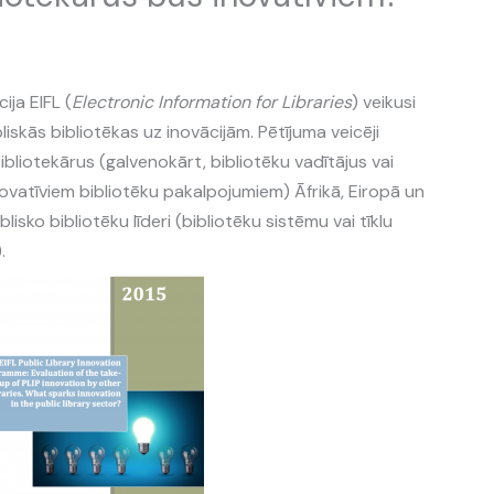
ja EIFL (
Electronic Information for Libraries
) veikusi
iskās bibliotēkas uz inovācijām. Pētījuma veicēji
ibliotekārus (galvenokārt, bibliotēku vadītājus vai
 inovatīviem bibliotēku pakalpojumiem) Āfrikā, Eiropā un
lisko bibliotēku līderi (bibliotēku sistēmu vai tīklu
.