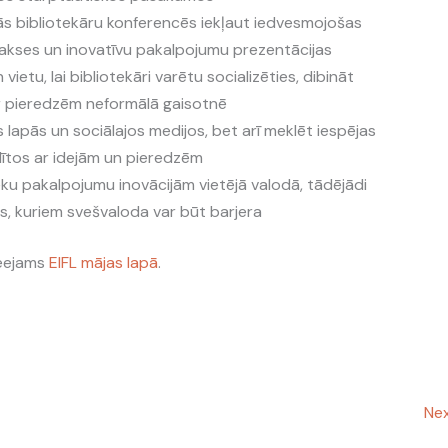
ās bibliotekāru konferencēs iekļaut iedvesmojošas
rakses un inovatīvu pakalpojumu prezentācijas
vietu, lai bibliotekāri varētu socializēties, dibināt
r pieredzēm neformālā gaisotnē
 lapās un sociālajos medijos, bet arī meklēt iespējas
lītos ar idejām un pieredzēm
tēku pakalpojumu inovācijām vietējā valodā, tādējādi
s, kuriem svešvaloda var būt barjera
ieejams
EIFL mājas lapā
.
Nex