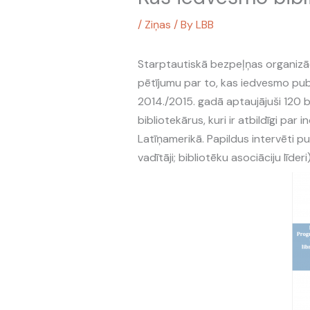
/
Ziņas
/ By
LBB
Starptautiskā bezpeļņas organizāci
pētījumu par to, kas iedvesmo publ
2014./2015. gadā aptaujājuši 120 b
bibliotekārus, kuri ir atbildīgi par
Latīņamerikā. Papildus intervēti pub
vadītāji; bibliotēku asociāciju līderi)