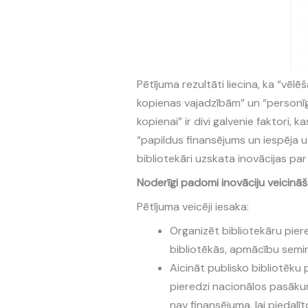
Pētījuma rezultāti liecina, ka “vēl
kopienas vajadzībām” un “personīgs
kopienai” ir divi galvenie faktori, 
“papildus finansējums un iespēja uz
bibliotekāri uzskata inovācijas par 
Noderīgi padomi inovāciju veicināš
Pētījuma veicēji iesaka:
Organizēt bibliotekāru pier
bibliotēkās, apmācību semi
Aicināt publisko bibliotēku
pieredzi nacionālos pasākum
nav finansējuma, lai piedal