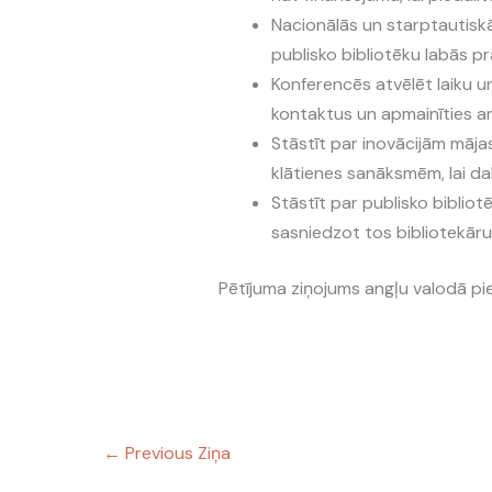
Nacionālās un starptautisk
publisko bibliotēku labās p
Konferencēs atvēlēt laiku un 
kontaktus un apmainīties a
Stāstīt par inovācijām mājas
klātienes sanāksmēm, lai da
Stāstīt par publisko biblio
sasniedzot tos bibliotekāru
Pētījuma ziņojums angļu valodā p
←
Previous Ziņa