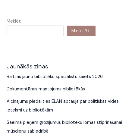
Meklēt
Meklēt
Jaunākās ziņas
Baltijas jauno bibliotēku speciālistu saiets 2026
Dokumentārais mantojums bibliotēkās
Aicinājums piedalīties ELAN aptaujā par politiskās vides
ietekmi uz bibliotēkām
Saeima pieņem grozījumus bibliotēku lomas stiprināšanai
mūsdienu sabiedrībā