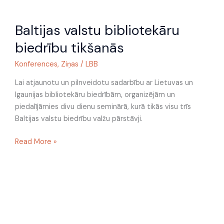
Baltijas
Baltijas valstu bibliotekāru
valstu
bibliotekāru
biedrību tikšanās
biedrību
tikšanās
Konferences
,
Ziņas
/
LBB
Lai atjaunotu un pilnveidotu sadarbību ar Lietuvas un
Igaunijas bibliotekāru biedrībām, organizējām un
piedalījāmies divu dienu seminārā, kurā tikās visu trīs
Baltijas valstu biedrību valžu pārstāvji.
Read More »