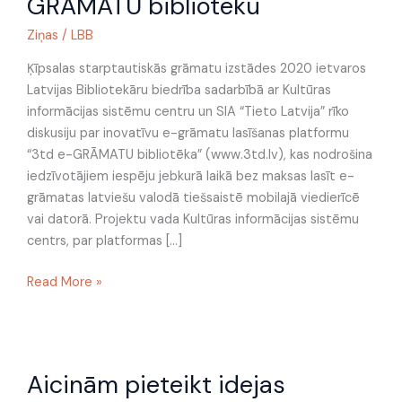
GRĀMATU bibliotēku
diskusiju
par
Ziņas
/
LBB
3td
e-
Ķīpsalas starptautiskās grāmatu izstādes 2020 ietvaros
GRĀMATU
Latvijas Bibliotekāru biedrība sadarbībā ar Kultūras
bibliotēku
informācijas sistēmu centru un SIA “Tieto Latvija” rīko
diskusiju par inovatīvu e-grāmatu lasīšanas platformu
“3td e-GRĀMATU bibliotēka” (www.3td.lv), kas nodrošina
iedzīvotājiem iespēju jebkurā laikā bez maksas lasīt e-
grāmatas latviešu valodā tiešsaistē mobilajā viedierīcē
vai datorā. Projektu vada Kultūras informācijas sistēmu
centrs, par platformas […]
Read More »
Aicinām
Aicinām pieteikt idejas
pieteikt
idejas