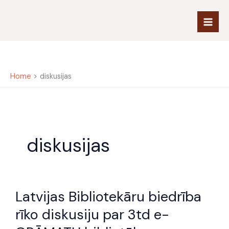
Skip
to
content
Home
diskusijas
diskusijas
Latvijas
Latvijas Bibliotekāru biedrība
Bibliotekāru
biedrība
rīko diskusiju par 3td e-
rīko