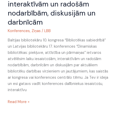
interaktīvām un radošām
interaktīvām
nodarbībām, diskusijām un
un
radošām
darbnīcām
nodarbībām,
Konferences
,
Ziņas
/
LBB
diskusijām
un
Baltijas bibliotekāru 10. kongresa “Bibliotēkas sabiedrībā”
darbnīcām
un Latvijas bibliotekāru 17. konferences “Dinamiskas
bibliotēkas: piekļuve, attīstība un pārmaiņas” ietvaros
atvēlēsim laiku iesaistošām, interaktīvām un radošām
nodarbībām, darbnīcām un diskusijām par aktuāliem
bibliotēku darbības virzieniem un jautājumiem, kas saistās
ar kongresa vai konferences centrālo tēmu. Ja Tev ir ideja
un esi gatavs vadīt konferences dalībniekus iesaistošu,
interaktīvu
Read More »