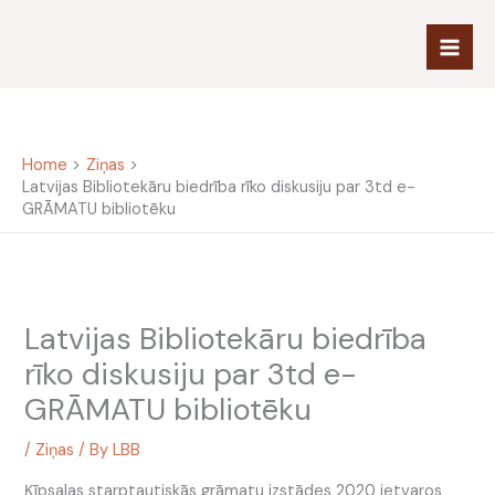
Skip
to
content
Home
Ziņas
Latvijas Bibliotekāru biedrība rīko diskusiju par 3td e-
GRĀMATU bibliotēku
Latvijas Bibliotekāru biedrība
rīko diskusiju par 3td e-
GRĀMATU bibliotēku
/
Ziņas
/ By
LBB
Ķīpsalas starptautiskās grāmatu izstādes 2020 ietvaros