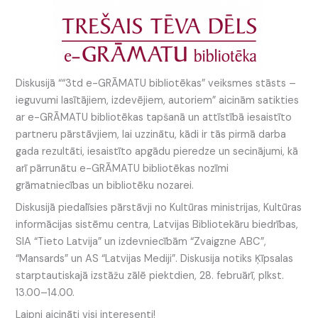
Diskusijā ““3td e-GRĀMATU bibliotēkas” veiksmes stāsts –
ieguvumi lasītājiem, izdevējiem, autoriem” aicinām satikties
ar e-GRĀMATU bibliotēkas tapšanā un attīstībā iesaistīto
partneru pārstāvjiem, lai uzzinātu, kādi ir tās pirmā darba
gada rezultāti, iesaistīto apgādu pieredze un secinājumi, kā
arī pārrunātu e-GRĀMATU bibliotēkas nozīmi
grāmatniecības un bibliotēku nozarei.
Diskusijā piedalīsies pārstāvji no Kultūras ministrijas, Kultūras
informācijas sistēmu centra, Latvijas Bibliotekāru biedrības,
SIA “Tieto Latvija” un izdevniecībām “Zvaigzne ABC”,
“Mansards” un AS “Latvijas Mediji”. Diskusija notiks Ķīpsalas
starptautiskajā izstāžu zālē piektdien, 28. februārī, plkst.
13.00–14.00.
Laipni aicināti visi interesenti!