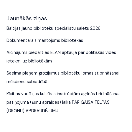
Jaunākās ziņas
Baltijas jauno bibliotēku speciālistu saiets 2026
Dokumentārais mantojums bibliotēkās
Aicinājums piedalīties ELAN aptaujā par politiskās vides
ietekmi uz bibliotēkām
Saeima pieņem grozījumus bibliotēku lomas stiprināšanai
mūsdienu sabiedrībā
Rīcības vadlīnijas kultūras institūcijām agrīnās brīdināšanas
paziņojuma (šūnu apraides) laikā PAR GAISA TELPAS
(DRONU) APDRAUDĒJUMU