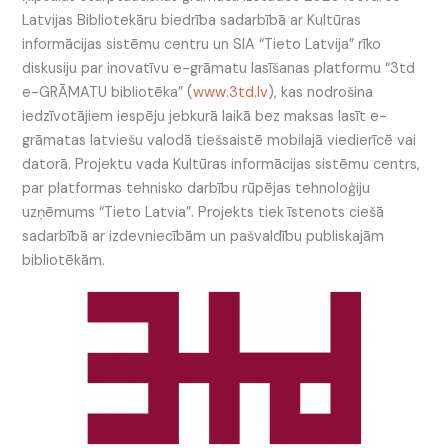
Latvijas Bibliotekāru biedrība sadarbībā ar Kultūras
informācijas sistēmu centru un SIA “Tieto Latvija” rīko
diskusiju par inovatīvu e-grāmatu lasīšanas platformu “3td
e-GRĀMATU bibliotēka” (
www.3td.lv
), kas nodrošina
iedzīvotājiem iespēju jebkurā laikā bez maksas lasīt e-
grāmatas latviešu valodā tiešsaistē mobilajā viedierīcē vai
datorā. Projektu vada Kultūras informācijas sistēmu centrs,
par platformas tehnisko darbību rūpējas tehnoloģiju
uzņēmums “Tieto Latvia”. Projekts tiek īstenots ciešā
sadarbībā ar izdevniecībām un pašvaldību publiskajām
bibliotēkām.